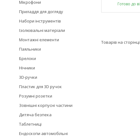
Мікрофони
Готово до в
Приладдя для догляду
Набори інструментів
Ізолювальні матеріали
Монтажні елементи
Паяльники
Брелоки
Нічники
3D-ручки
Пластик для 3D ручок
Розумні розетки
Зовнішні корпусні частини
Дитяча безпека
Таблетниці
Ендоскопи автомобільні