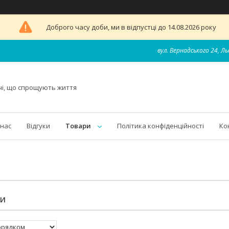
Доброго часу доби, ми в відпустці до 14.08.2026 року
вул. Вернадського 24, Ль
чі, що спрощують життя
 нас
Відгуки
Товари
Політика конфіденційності
Ко
ТИ