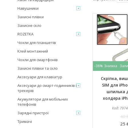
Навушники
Захисні плівки
Захисне скло
ROZETKA
Чохли для планшетів
Клей монтажний
Чохли для смартфонів
–38%
Зали
Захисні плівки та скло
Аксесуари для клавіатур
Скріпка, ви
SIM для iPho
Аксесуари до смарт-годинників і
трекерів
шпилька 
холдера iPh
Акумулятори для мобільних
телефонів
7974
Зарядні пристрої
40 
Тримачі
25 