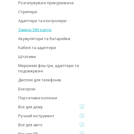
Розгалужувачі прикурювача
Стрипери
Адаптери та контролери
Заміна SIM-карти
Акумулятори та батарейки
Кабелі та адаптери
Штативи
Мережеві фільтри, адаптери та
подовжувачі
Дисплеї для телефонів
Бокорізи
Портативні колонки
Все для дому
Ручний інструмент
Все для авто
Все для ПК