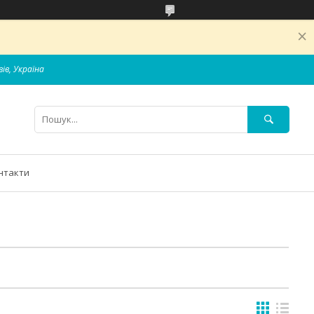
вів, Україна
нтакти