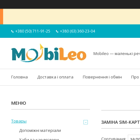
+380 (50) 711-91-25
+380 (63) 360-23-04
Mobileo — маленькі ре
Головна
Доставка і оплата
Повернення і обмін
Про
Товары
ЗАМІНА SIM-КАР
Допоміжні матеріали
Хаби та кардрідери