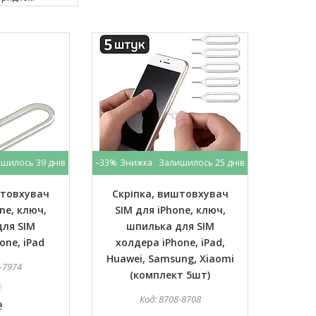
шилось 39 днів
–33%
Залишилось 25 днів
штовхувач
Скріпка, виштовхувач
ne, ключ,
SIM для iPhone, ключ,
для SIM
шпилька для SIM
one, iPad
холдера iPhone, iPad,
Huawei, Samsung, Xiaomi
-7974
(комплект 5шт)
₴
8708-8708
₴