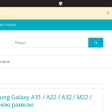
вів, Україна
нтакти
ng Galaxy A31 / A22 / A32 / M22 /
рною рамкою