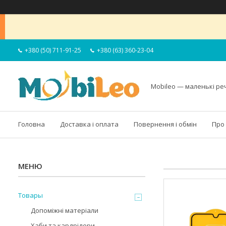
+380 (50) 711-91-25
+380 (63) 360-23-04
Mobileo — маленькі ре
Головна
Доставка і оплата
Повернення і обмін
Про
Товары
Допоміжні матеріали
Хаби та кардрідери