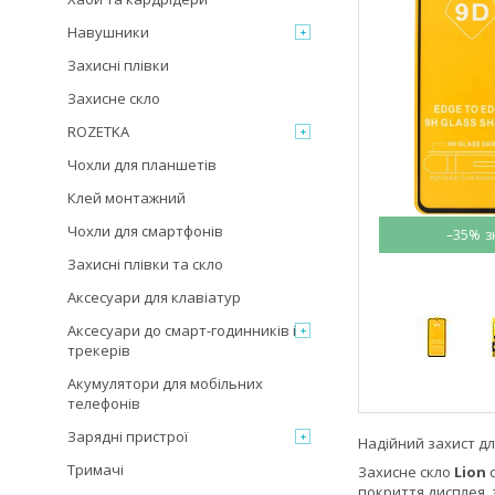
Навушники
Захисні плівки
Захисне скло
ROZETKA
Чохли для планшетів
Клей монтажний
Чохли для смартфонів
–35%
Захисні плівки та скло
Аксесуари для клавіатур
Аксесуари до смарт-годинників і
трекерів
Акумулятори для мобільних
телефонів
Зарядні пристрої
Надійний захист д
Тримачі
Захисне скло
Lion
с
покриття дисплея, 