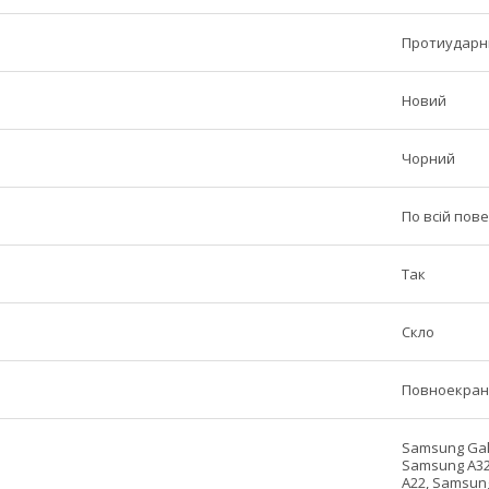
Протиударни
Новий
Чорний
По всій пове
Так
Скло
Повноекран
Samsung Gal
Samsung A32
A22, Samsun