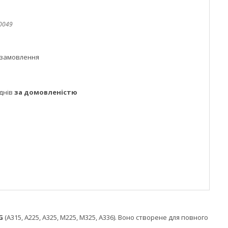
0049
 замовлення
днів
за домовленістю
G
(A315, A225, A325, M225, M325, A336). Воно створене для повного