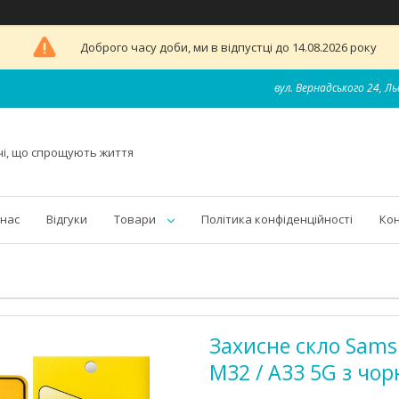
Доброго часу доби, ми в відпустці до 14.08.2026 року
вул. Вернадського 24, Ль
чі, що спрощують життя
 нас
Відгуки
Товари
Політика конфіденційності
Ко
Захисне скло Samsu
M32 / A33 5G з чо