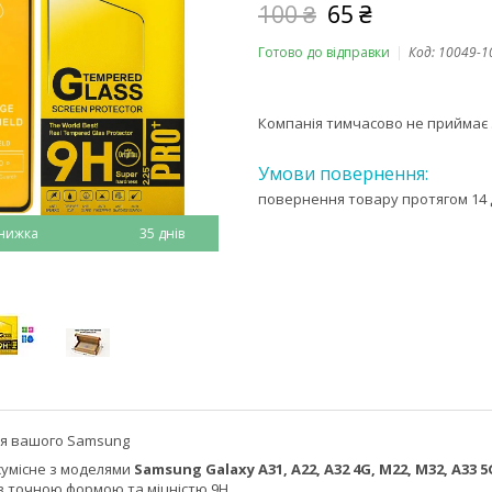
100 ₴
65 ₴
Готово до відправки
Код:
10049-1
Компанія тимчасово не приймає
повернення товару протягом 14 
35 днів
ля вашого Samsung
умісне з моделями
Samsung Galaxy A31, A22, A32 4G, M22, M32, A33 5
з точною формою та міцністю 9H.