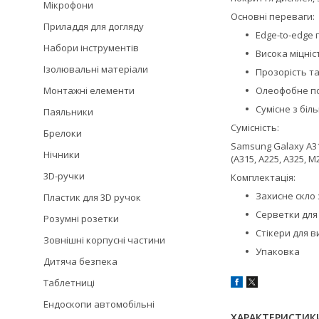
Мікрофони
Основні переваги:
Приладдя для догляду
Edge-to-edge
Набори інструментів
Висока міцніс
Ізолювальні матеріали
Прозорість та
Монтажні елементи
Олеофобне по
Сумісне з біл
Паяльники
Сумісність:
Брелоки
Samsung Galaxy A31 
Нічники
(A315, A225, A325, M
3D-ручки
Комплектація:
Захисне скло
Пластик для 3D ручок
Серветки для 
Розумні розетки
Стікери для 
Зовнішні корпусні частини
Упаковка
Дитяча безпека
Таблетниці
Ендоскопи автомобільні
ХАРАКТЕРИСТИК