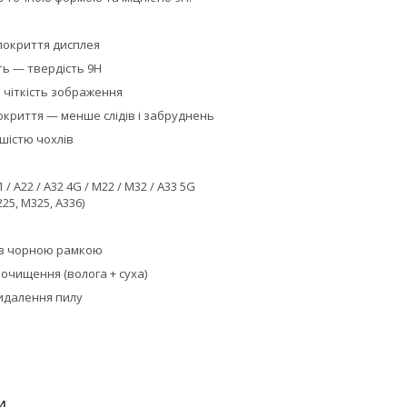
 покриття дисплея
ть — твердість 9H
 чіткість зображення
криття — менше слідів і забруднень
ьшістю чохлів
/ A22 / A32 4G / M22 / M32 / A33 5G
225, M325, A336)
 з чорною рамкою
очищення (волога + суха)
видалення пилу
И