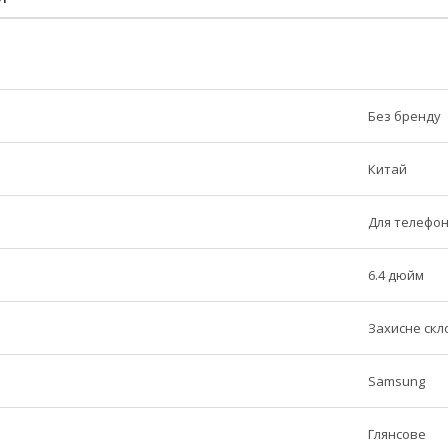
Без бренду
Китай
Для телефо
6.4 дюйм
Захисне скл
Samsung
Глянсове