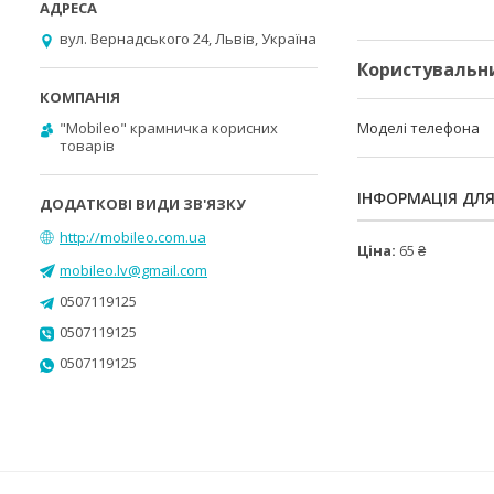
вул. Вернадського 24, Львів, Україна
Користувальн
"Mobileo" крамничка корисних
Моделі телефона
товарів
ІНФОРМАЦІЯ ДЛ
http://mobileo.com.ua
Ціна:
65 ₴
mobileo.lv@gmail.com
0507119125
0507119125
0507119125