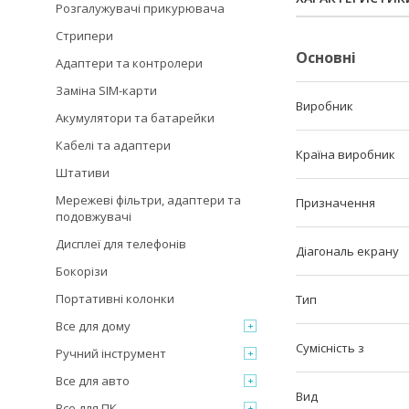
Розгалужувачі прикурювача
Стрипери
Основні
Адаптери та контролери
Заміна SIM-карти
Виробник
Акумулятори та батарейки
Кабелі та адаптери
Країна виробник
Штативи
Мережеві фільтри, адаптери та
Призначення
подовжувачі
Дисплеї для телефонів
Діагональ екрану
Бокорізи
Портативні колонки
Тип
Все для дому
Сумісність з
Ручний інструмент
Все для авто
Вид
Все для ПК