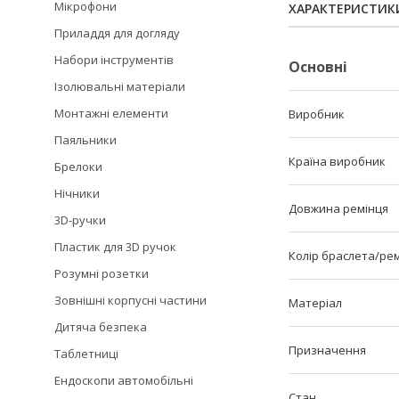
Мікрофони
ХАРАКТЕРИСТИК
Приладдя для догляду
Набори інструментів
Основні
Ізолювальні матеріали
Монтажні елементи
Виробник
Паяльники
Країна виробник
Брелоки
Нічники
Довжина ремінця
3D-ручки
Пластик для 3D ручок
Колір браслета/ре
Розумні розетки
Зовнішні корпусні частини
Матеріал
Дитяча безпека
Призначення
Таблетниці
Ендоскопи автомобільні
Стан