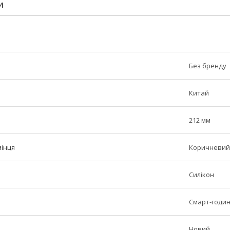
И
Без бренду
Китай
212 мм
мінця
Коричневий
Силікон
Смарт-годи
Новий