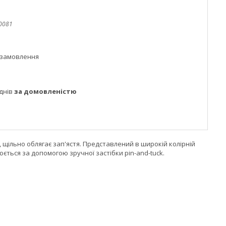
0081
 замовлення
днів
за домовленістю
 щільно облягає зап'ястя. Представлений в широкій колірній
юється за допомогою зручної застібки pin-and-tuck.