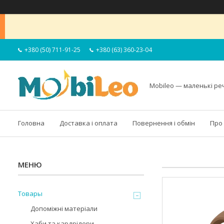
+380 (50) 711-91-25
+380 (63) 360-23-04
Mobileo — маленькі ре
Головна
Доставка і оплата
Повернення і обмін
Про
Товары
Допоміжні матеріали
Хаби та кардрідери