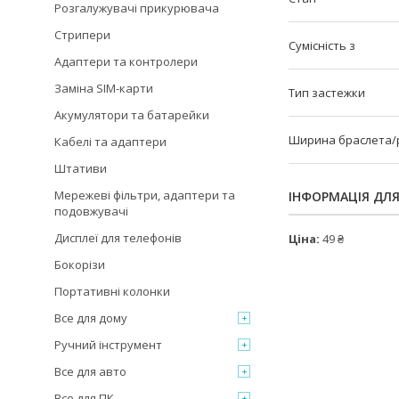
Розгалужувачі прикурювача
Стрипери
Сумісність з
Адаптери та контролери
Заміна SIM-карти
Тип застежки
Акумулятори та батарейки
Ширина браслета/
Кабелі та адаптери
Штативи
Мережеві фільтри, адаптери та
ІНФОРМАЦІЯ ДЛ
подовжувачі
Дисплеї для телефонів
Ціна:
49 ₴
Бокорізи
Портативні колонки
Все для дому
Ручний інструмент
Все для авто
Все для ПК