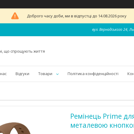
Доброго часу доби, ми в відпустці до 14.08.2026 року
вул. Вернадського 24, Ль
чі, що спрощують життя
 нас
Відгуки
Товари
Політика конфіденційності
Ко
Ремінець Prime для
металевою кнопко