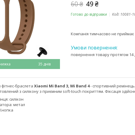
60 ₴
49 ₴
Готово до відправки
Код:
10081-1
Компанія тимчасово не приймає
повернення товару протягом 14 
35 днів
я фітнес-браслета
Xiaomi Mi Band 3, Mi Band 4
- спортивний ремінець,
отовлений з силікону з приємним soft-touch покриттям. Фіксація здійсн
нця: силікон
сатора: метал
 Кнопка