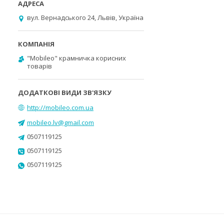
вул. Вернадського 24, Львів, Україна
"Mobileo" крамничка корисних
товарів
http://mobileo.com.ua
mobileo.lv@gmail.com
0507119125
0507119125
0507119125