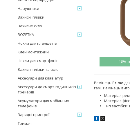
Навушники
Захисні плівки
Захисне скло
ROZETKA
Чохли для планшетів
Клей монтажний
Чохли для смартфонів
–18%
Захисні плівки та скло
Аксесуари для клавіатур
Ремінець
Prime
дл
Аксесуари до смарт-годинників і
гамі. Ремінець виг
трекерів
Матеріал ремі
Акумулятори для мобільних
Матеріал фік
телефонів
Тип застібки:
Зарядні пристрої
Тримачі