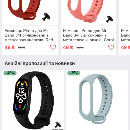
Ремінець Prime для Mi
Ремінець Prime для Mi
Ремі
Band 3/4 силіконовий з
Band 3/4 силіконовий з
Band
металевою кнопкою, Red
металевою кнопкою, Coral
мета
Pink
49
49
49
₴
₴
60 ₴
60 ₴
Акційні пропозиції та новинки
–46%
–35%