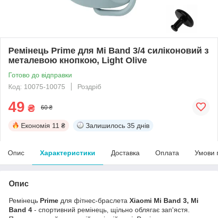
Ремінець Prime для Mi Band 3/4 силіконовий з
металевою кнопкою, Light Olive
Готово до відправки
Код: 10075-10075
Роздріб
49
₴
60 ₴
Економія
11 ₴
Залишилось
35 днів
Опис
Характеристики
Доставка
Оплата
Умови 
Опис
Ремінець
Prime
для фітнес-браслета
Xiaomi Mi Band 3, Mi
Band 4
- спортивний ремінець, щільно облягає зап'ястя.