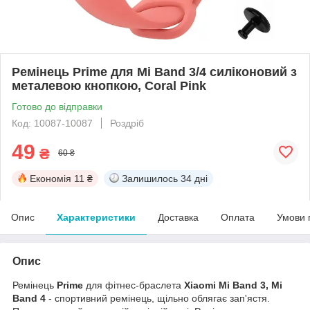
Ремінець Prime для Mi Band 3/4 силіконовий з
металевою кнопкою, Coral Pink
Готово до відправки
Код: 10087-10087
Роздріб
49
₴
60 ₴
Економія
11 ₴
Залишилось
34 дні
Опис
Характеристики
Доставка
Оплата
Умови 
Опис
Ремінець
Prime
для фітнес-браслета
Xiaomi Mi Band 3, Mi
Band 4
- спортивний ремінець, щільно облягає зап'ястя.