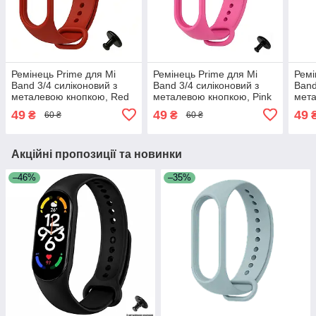
Ремінець Prime для Mi
Ремінець Prime для Mi
Ремі
Band 3/4 силіконовий з
Band 3/4 силіконовий з
Band
металевою кнопкою, Red
металевою кнопкою, Pink
мета
Gre
49
49
49
₴
₴
60 ₴
60 ₴
Акційні пропозиції та новинки
–46%
–35%