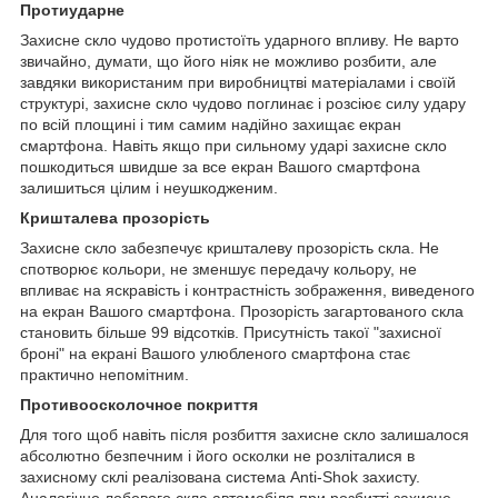
Протиударне
Захисне скло чудово протистоїть ударного впливу. Не варто
звичайно, думати, що його ніяк не можливо розбити, але
завдяки використаним при виробництві матеріалами і своїй
структурі, захисне скло чудово поглинає і розсіює силу удару
по всій площині і тим самим надійно захищає екран
смартфона. Навіть якщо при сильному ударі захисне скло
пошкодиться швидше за все екран Вашого смартфона
залишиться цілим і неушкодженим.
Кришталева прозорість
Захисне скло забезпечує кришталеву прозорість скла. Не
спотворює кольори, не зменшує передачу кольору, не
впливає на яскравість і контрастність зображення, виведеного
на екран Вашого смартфона. Прозорість загартованого скла
становить більше 99 відсотків. Присутність такої "захисної
броні" на екрані Вашого улюбленого смартфона стає
практично непомітним.
Противоосколочное покриття
Для того щоб навіть після розбиття захисне скло залишалося
абсолютно безпечним і його осколки не розліталися в
захисному склі реалізована система Anti-Shok захисту.
Аналогічно лобового скла автомобіля при розбитті захисне