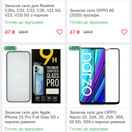
Захисне скло для Realme
C30s, C31, С33, C35, V11 5G,
Захисне скло OPPO A5
V23, V23i 5G з чорною
(2020) прозоре
рамкою
Готово до відправки
Готово до відправки
47
47
₴
₴
100 ₴
100 ₴
–53%
–53%
Захисне скло для Apple
Захисне скло для OPPO
iPhone 15 Pro Full Glue 5D з
Narzo 10, 10A, 20, 20A, 30A,
чорною рамкою
50 5G, 50A з чорною рамкою
Готово до відправки
Готово до відправки