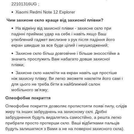
22101316UG ;
Xiaomi Redmi Note 12 Explorer
Чим захисне скло краще від захисної плівки?
На відміну від захисної плівки - захисне скло при
падінні приймає удар на себе і навіть якщо Ваш
улюблений гаджет вислизне з рук після падіння його
екран швидше за все буде цілий і неушкоджений;
Захисне скло більш довговічне і більше зносостійке а
значить прослужить Вам набагато довше захисної
плівки;
Захисне скло наклеїти на екран навіть ще простіше
ніж захисну плівку. Ви легко зможете наклеїти його самі і
для цього не треба бігти в найближчий салон
мобільного зв'язку;
Олеофобне покриття
Олеофобне покриття дозволяє протистояти появі пилу, слідів
жиру та інших забруднень на захисному склі. Дрібні
забруднення будуть видалятись самостійно, а решта легко
прибрати просто протерши скло. Ваші відбитками пальців
будуть залишатися з Вами а не на поверхні захисного скла).