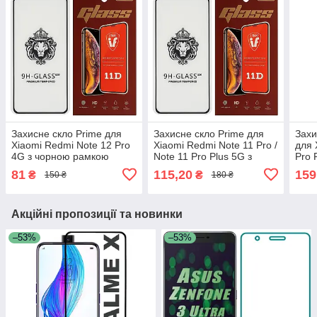
Захисне скло Prime для
Захисне скло Prime для
Захи
Xiaomi Redmi Note 12 Pro
Xiaomi Redmi Note 11 Pro /
для 
4G з чорною рамкою
Note 11 Pro Plus 5G з
Pro 
чорною рамкою
ESD A
81
115,20
159
₴
₴
150 ₴
180 ₴
вигн
чор
Акційні пропозиції та новинки
–53%
–53%