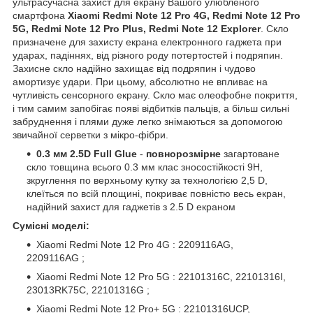
ультрасучасна захист для екрану Вашого улюбленого
смартфона
Xiaomi Redmi Note 12 Pro 4G, Redmi Note 12 Pro
5G, Redmi Note 12 Pro Plus, Redmi Note 12 Explorer
. Скло
призначене для захисту екрана електронного гаджета при
ударах, падіннях, від різного роду потертостей і подряпин.
Захисне скло надійно захищає від подряпин і чудово
амортизує удари. При цьому, абсолютно не впливає на
чутливість сенсорного екрану. Скло має олеофобне покриття,
і тим самим запобігає появі відбитків пальців, а більш сильні
забруднення і плями дуже легко знімаються за допомогою
звичайної серветки з мікро-фібри.
0.3 мм 2.5D Full Glue
-
повнорозмірне
загартоване
скло товщина всього 0.3 мм клас зносостійкості 9H,
зкруглення по верхньому кутку за технологією 2,5 D,
клеїться по всій площині, покриває повністю весь екран,
надійний захист для гаджетів з 2.5 D екраном
Сумісні моделі:
Xiaomi Redmi Note 12 Pro 4G : 2209116AG,
2209116AG ;
Xiaomi Redmi Note 12 Pro 5G : 22101316C, 22101316I,
23013RK75C, 22101316G ;
Xiaomi Redmi Note 12 Pro+ 5G : 22101316UCP,