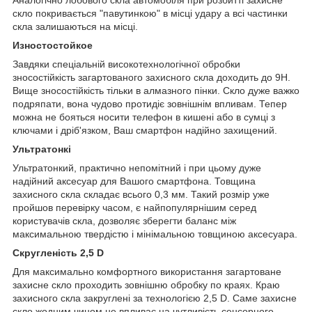
скло покривається "павутинкою" в місці удару а всі частинки
скла залишаються на місці.
Изностостойкое
Завдяки спеціальній високотехнологічної обробки
зносостійкість загартованого захисного скла доходить до 9H.
Вище зносостійкість тільки в алмазного пінки. Скло дуже важко
подряпати, вона чудово протидіє зовнішнім впливам. Тепер
можна не бояться носити телефон в кишені або в сумці з
ключами і дріб'язком, Ваш смартфон надійно захищений.
Ультратонкі
Ультратонкий, практично непомітний і при цьому дуже
надійний аксесуар для Вашого смартфона. Товщина
захисного скла складає всього 0,3 мм. Такий розмір уже
пройшов перевірку часом, є найпопулярнішим серед
користувачів скла, дозволяє зберегти баланс між
максимальною твердістю і мінімальною товщиною аксесуара.
Скругленість 2,5 D
Для максимально комфортного використання загартоване
захисне скло проходить зовнішню обробку по краях. Краю
захисного скла закруглені за технологією 2,5 D. Саме захисне
скло жодним чином не впливає на чутливість сенсорного