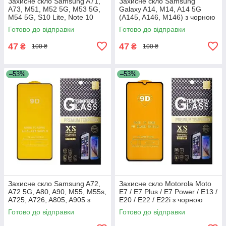
Захисне скло Samsung A71,
Захисне скло Samsung
A73, M51, M52 5G, M53 5G,
Galaxy A14, M14, A14 5G
M54 5G, S10 Lite, Note 10
(A145, A146, M146) з чорною
Lite, A715, A716, A725, A736,
рамкою
Готово до відправки
Готово до відправки
M515, M526, M536,
47
47
₴
₴
100 ₴
100 ₴
–53%
–53%
Захисне скло Samsung A72,
Захисне скло Motorola Moto
A72 5G, A80, A90, M55, M55s,
E7 / E7 Plus / E7 Power / E13 /
A725, A726, A805, A905 з
E20 / E22 / E22i з чорною
чорною рамкою
рамкою
Готово до відправки
Готово до відправки