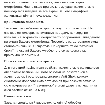
по всій площині і тим самим надійно захищає екран
смартфона. Навіть якщо при сильному ударі захисне скло
пошкодиться швидше за все екран Вашого смартфона
залишиться цілим і неушкодженим.
Кришталева прозорість
Захисне скло забезпечує кришталеву прозорість скла. Не
спотворює кольори, не зменшує передачу кольору, не
впливає на яскравість і контрастність зображення, виведеного
на екран Вашого смартфона. Прозорість загартованого скла
становить більше 99 відсотків. Присутність такої "захисної
броні" на екрані Вашого улюбленого смартфона стає
практично непомітним.
Противоосколочное покриття
Для того щоб навіть після розбиття захисне скло залишалося
абсолютно безпечним і його осколки не розліталися в
захисному склі реалізована система Anti-Shok захисту.
Аналогічно лобового скла автомобіля при розбитті захисне
скло покривається "павутинкою" в місці удару а всі частинки
скла залишаються на місці.
Изностостойкое
Завдяки спеціальній високотехнологічної обробки