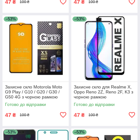
47
47
₴
₴
100 ₴
100 ₴
–53%
–53%
Захисне скло Motorola Moto
Захисне скло для Realme X,
G9 Play / G10 / G20 / G30 /
Oppo Reno 2Z, Reno 2F, K3 з
G50 4G з чорною рамкою
чорною рамкою
Готово до відправки
Готово до відправки
47
47
₴
₴
100 ₴
100 ₴
–53%
–53%