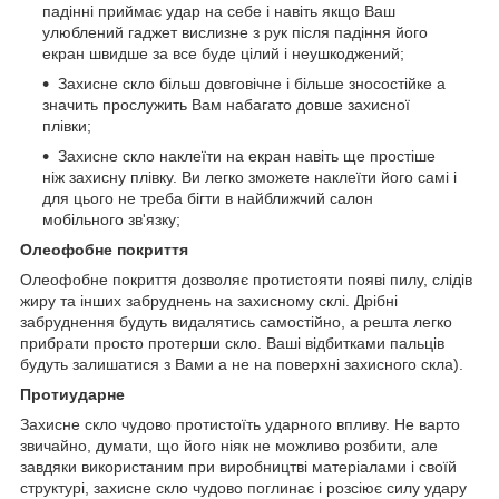
падінні приймає удар на себе і навіть якщо Ваш
улюблений гаджет вислизне з рук після падіння його
екран швидше за все буде цілий і неушкоджений;
Захисне скло більш довговічне і більше зносостійке а
значить прослужить Вам набагато довше захисної
плівки;
Захисне скло наклеїти на екран навіть ще простіше
ніж захисну плівку. Ви легко зможете наклеїти його самі і
для цього не треба бігти в найближчий салон
мобільного зв'язку;
Олеофобне покриття
Олеофобне покриття дозволяє протистояти появі пилу, слідів
жиру та інших забруднень на захисному склі. Дрібні
забруднення будуть видалятись самостійно, а решта легко
прибрати просто протерши скло. Ваші відбитками пальців
будуть залишатися з Вами а не на поверхні захисного скла).
Протиударне
Захисне скло чудово протистоїть ударного впливу. Не варто
звичайно, думати, що його ніяк не можливо розбити, але
завдяки використаним при виробництві матеріалами і своїй
структурі, захисне скло чудово поглинає і розсіює силу удару