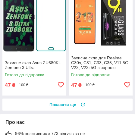
Захисне скло для Realme
Захисне скло Asus ZU680KL
C30s, C31, С33, C35, V11 5G,
Zenfone 3 Ultra
V23, V23i 5G з чорною
рамкою
Готово до відправки
Готово до відправки
47
47
₴
₴
100 ₴
100 ₴
Показати ще
Про нас
96% позитивних з 773 відгуків за рік