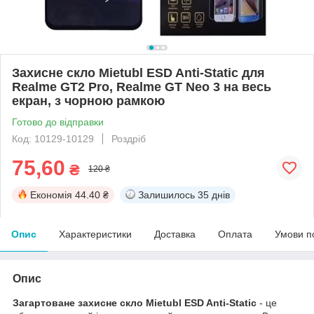
Захисне скло Mietubl ESD Anti-Static для
Realme GT2 Pro, Realme GT Neo 3 на весь
екран, з чорною рамкою
Готово до відправки
Код: 10129-10129
Роздріб
75,60
₴
120 ₴
Економія
44.40 ₴
Залишилось
35 днів
Опис
Характеристики
Доставка
Оплата
Умови п
Опис
Загартоване захисне скло Mietubl ESD Anti-Static
- це