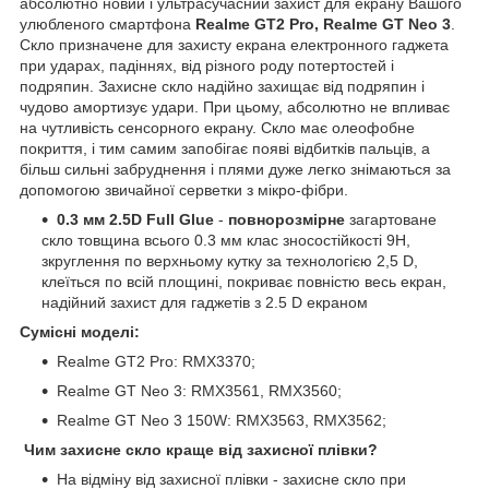
абсолютно новий і ультрасучасний захист для екрану Вашого
улюбленого смартфона
Realme GT2 Pro, Realme GT Neo 3
.
Скло призначене для захисту екрана електронного гаджета
при ударах, падіннях, від різного роду потертостей і
подряпин. Захисне скло надійно захищає від подряпин і
чудово амортизує удари. При цьому, абсолютно не впливає
на чутливість сенсорного екрану. Скло має олеофобне
покриття, і тим самим запобігає появі відбитків пальців, а
більш сильні забруднення і плями дуже легко знімаються за
допомогою звичайної серветки з мікро-фібри.
0.3 мм 2.5D Full Glue
-
повнорозмірне
загартоване
скло товщина всього 0.3 мм клас зносостійкості 9H,
зкруглення по верхньому кутку за технологією 2,5 D,
клеїться по всій площині, покриває повністю весь екран,
надійний захист для гаджетів з 2.5 D екраном
Сумісні моделі:
Realme GT2 Pro: RMX3370;
Realme GT Neo 3: RMX3561, RMX3560;
Realme GT Neo 3 150W: RMX3563, RMX3562;
Чим захисне скло краще від захисної плівки?
На відміну від захисної плівки - захисне скло при