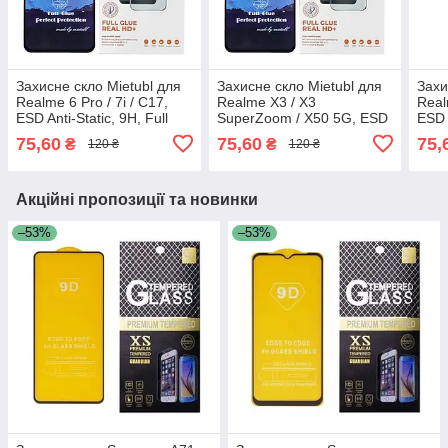
Захисне скло Mietubl для
Захисне скло Mietubl для
Захи
Realme 6 Pro / 7i / C17,
Realme X3 / X3
Real
ESD Anti-Static, 9H, Full
SuperZoom / X50 5G, ESD
ESD A
Glue, з чорною рамкою
Anti-Static, 9H, Full Glue, з
Glue
75,60
75,60
75,
₴
₴
120 ₴
120 ₴
чорною рамкою
Акційні пропозиції та новинки
–53%
–53%