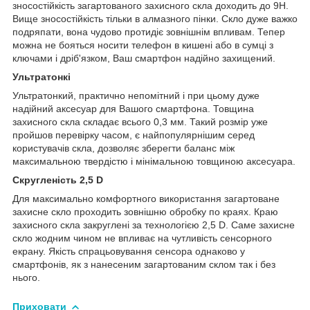
зносостійкість загартованого захисного скла доходить до 9H.
Вище зносостійкість тільки в алмазного пінки. Скло дуже важко
подряпати, вона чудово протидіє зовнішнім впливам. Тепер
можна не бояться носити телефон в кишені або в сумці з
ключами і дріб'язком, Ваш смартфон надійно захищений.
Ультратонкі
Ультратонкий, практично непомітний і при цьому дуже
надійний аксесуар для Вашого смартфона. Товщина
захисного скла складає всього 0,3 мм. Такий розмір уже
пройшов перевірку часом, є найпопулярнішим серед
користувачів скла, дозволяє зберегти баланс між
максимальною твердістю і мінімальною товщиною аксесуара.
Скругленість 2,5 D
Для максимально комфортного використання загартоване
захисне скло проходить зовнішню обробку по краях. Краю
захисного скла закруглені за технологією 2,5 D. Саме захисне
скло жодним чином не впливає на чутливість сенсорного
екрану. Якість спрацьовування сенсора однаково у
смартфонів, як з нанесеним загартованим склом так і без
нього.
Приховати