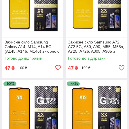
Захисне скло Samsung
Захисне скло Samsung A72,
Galaxy A14, M14, A14 5G
A72 5G, A80, A90, M55, M55s,
(A145, A146, M146) з чорною
A725, A726, A805, A905 з
рамкою
чорною рамкою
Готово до відправки
Готово до відправки
47
47
₴
₴
100 ₴
100 ₴
–53%
–53%