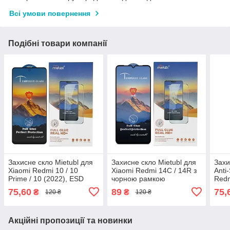
Всі умови повернення
Подібні товари компанії
Захисне скло Mietubl для
Захисне скло Mietubl для
Захи
Xiaomi Redmi 10 / 10
Xiaomi Redmi 14C / 14R з
Anti
Prime / 10 (2022), ESD
чорною рамкою
Redm
Anti-Static, 9H, Full Glue, з
Redm
75,60
89
75,
₴
₴
120 ₴
120 ₴
чорною рамкою
рам
Акційні пропозиції та новинки