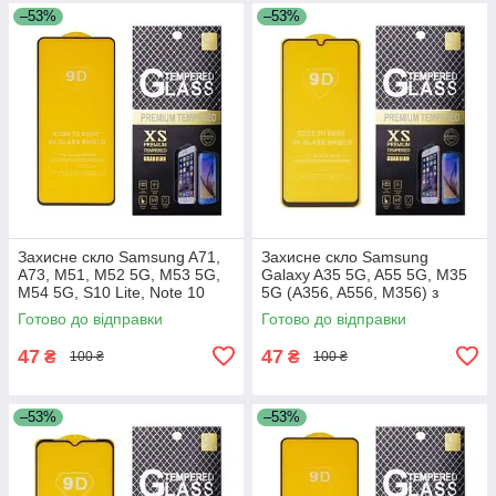
–53%
–53%
Захисне скло Samsung A71,
Захисне скло Samsung
A73, M51, M52 5G, M53 5G,
Galaxy A35 5G, A55 5G, M35
M54 5G, S10 Lite, Note 10
5G (A356, A556, M356) з
Lite, A715, A716, A725, A736,
чорною рамкою
Готово до відправки
Готово до відправки
M515, M526, M536,
47
47
₴
₴
100 ₴
100 ₴
–53%
–53%