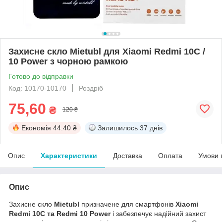
Захисне скло Mietubl для Xiaomi Redmi 10C /
10 Power з чорною рамкою
Готово до відправки
Код: 10170-10170
Роздріб
75,60
₴
120 ₴
Економія
44.40 ₴
Залишилось
37 днів
Опис
Характеристики
Доставка
Оплата
Умови 
Опис
Захисне скло
Mietubl
призначене для смартфонів
Xiaomi
Redmi 10C та Redmi 10 Power
і забезпечує надійний захист