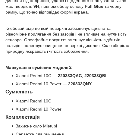
дисплея від подряпин, ударів і щоденного зношування. Скло
має твердість
9H
, повноклейову основу
Full Glue
та чорну
рамку, що точно відповідає формі екрана.
Клейовий шар по всій поверхні забезпечує щільне та
рівномірне прилягання без зазорів і не впливає на чутливість
сенсора. Олеофобне покриття зменшує кількість відбитків
пальців і полегшує очищення поверхні дисплея. Скло зберігає
природну яскравість і чіткість зображення.
Маркування сумісних моделей:
Xiaomi Redmi 10C —
220333QAG
,
220333QBI
Xiaomi Redmi 10 Power —
220333QNY
Сумісність
Xiaomi Redmi 10C
Xiaomi Redmi 10 Power
Комплектація
Захисне скло Mietubl
Серветка для очищення