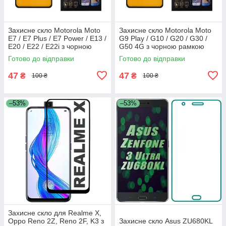
Захисне скло Motorola Moto
Захисне скло Motorola Moto
E7 / E7 Plus / E7 Power / E13 /
G9 Play / G10 / G20 / G30 /
E20 / E22 / E22i з чорною
G50 4G з чорною рамкою
рамкою
Готово до відправки
Готово до відправки
47
47
₴
₴
100 ₴
100 ₴
–53%
–53%
Захисне скло для Realme X,
Oppo Reno 2Z, Reno 2F, K3 з
Захисне скло Asus ZU680KL