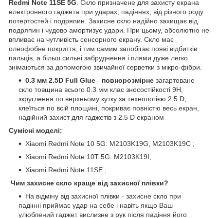
Redmi Note 11SE 5G
. Скло призначене для захисту екрана
електронного гаджета при ударах, падіннях, від різного роду
потертостей і подряпин. Захисне скло надійно захищає від
подряпин і чудово амортизує удари. При цьому, абсолютно не
впливає на чутливість сенсорного екрану. Скло має
олеофобне покриття, і тим самим запобігає появі відбитків
пальців, а більш сильні забруднення і плями дуже легко
знімаються за допомогою звичайної серветки з мікро-фібри.
0.3 мм 2.5D Full Glue
-
повнорозмірне
загартоване
скло товщина всього 0.3 мм клас зносостійкості 9H,
зкруглення по верхньому кутку за технологією 2,5 D,
клеїться по всій площині, покриває повністю весь екран,
надійний захист для гаджетів з 2.5 D екраном
Сумісні моделі:
Xiaomi Redmi Note 10 5G: M2103K19G, M2103K19C ;
Xiaomi Redmi Note 10T 5G: M2103K19I;
Xiaomi Redmi Note 11SE ;
Чим захисне скло краще від захисної плівки?
На відміну від захисної плівки - захисне скло при
падінні приймає удар на себе і навіть якщо Ваш
улюблений гаджет вислизне з рук після падіння його