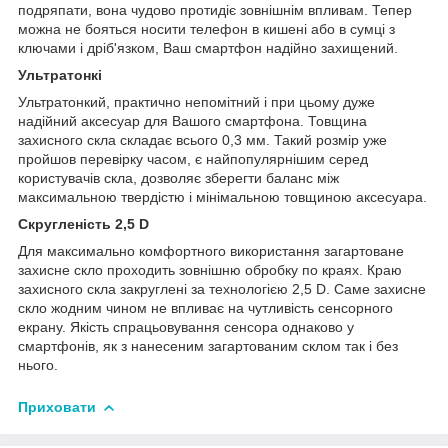
подряпати, вона чудово протидіє зовнішнім впливам. Тепер
можна не бояться носити телефон в кишені або в сумці з
ключами і дріб'язком, Ваш смартфон надійно захищений.
Ультратонкі
Ультратонкий, практично непомітний і при цьому дуже
надійний аксесуар для Вашого смартфона. Товщина
захисного скла складає всього 0,3 мм. Такий розмір уже
пройшов перевірку часом, є найпопулярнішим серед
користувачів скла, дозволяє зберегти баланс між
максимальною твердістю і мінімальною товщиною аксесуара.
Скругленість 2,5 D
Для максимально комфортного використання загартоване
захисне скло проходить зовнішню обробку по краях. Краю
захисного скла закруглені за технологією 2,5 D. Саме захисне
скло жодним чином не впливає на чутливість сенсорного
екрану. Якість спрацьовування сенсора однаково у
смартфонів, як з нанесеним загартованим склом так і без
нього.
Приховати