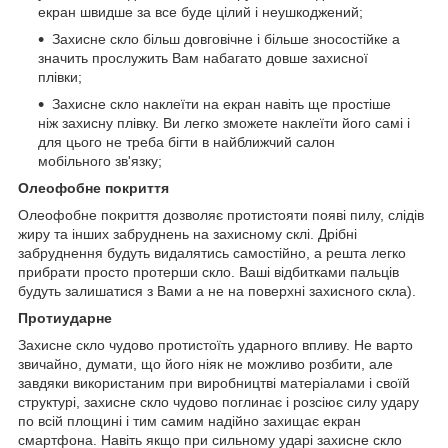
екран швидше за все буде цілий і неушкоджений;
Захисне скло більш довговічне і більше зносостійке а
значить прослужить Вам набагато довше захисної
плівки;
Захисне скло наклеїти на екран навіть ще простіше
ніж захисну плівку. Ви легко зможете наклеїти його самі і
для цього не треба бігти в найближчий салон
мобільного зв'язку;
Олеофобне покриття
Олеофобне покриття дозволяє протистояти появі пилу, слідів
жиру та інших забруднень на захисному склі. Дрібні
забруднення будуть видалятись самостійно, а решта легко
прибрати просто протерши скло. Ваші відбитками пальців
будуть залишатися з Вами а не на поверхні захисного скла).
Протиударне
Захисне скло чудово протистоїть ударного впливу. Не варто
звичайно, думати, що його ніяк не можливо розбити, але
завдяки використаним при виробництві матеріалами і своїй
структурі, захисне скло чудово поглинає і розсіює силу удару
по всій площині і тим самим надійно захищає екран
смартфона. Навіть якщо при сильному ударі захисне скло