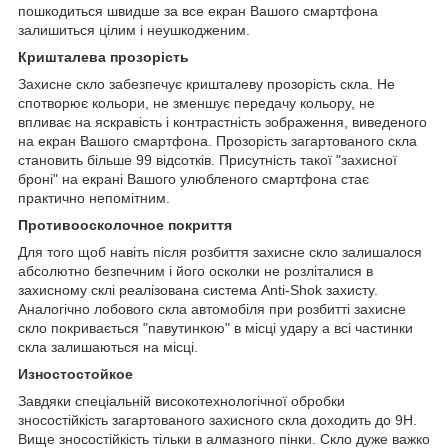
пошкодиться швидше за все екран Вашого смартфона
залишиться цілим і неушкодженим.
Кришталева прозорість
Захисне скло забезпечує кришталеву прозорість скла. Не
спотворює кольори, не зменшує передачу кольору, не
впливає на яскравість і контрастність зображення, виведеного
на екран Вашого смартфона. Прозорість загартованого скла
становить більше 99 відсотків. Присутність такої "захисної
броні" на екрані Вашого улюбленого смартфона стає
практично непомітним.
Противоосколочное покриття
Для того щоб навіть після розбиття захисне скло залишалося
абсолютно безпечним і його осколки не розліталися в
захисному склі реалізована система Anti-Shok захисту.
Аналогічно лобового скла автомобіля при розбитті захисне
скло покривається "павутинкою" в місці удару а всі частинки
скла залишаються на місці.
Изностостойкое
Завдяки спеціальній високотехнологічної обробки
зносостійкість загартованого захисного скла доходить до 9H.
Вище зносостійкість тільки в алмазного пінки. Скло дуже важко