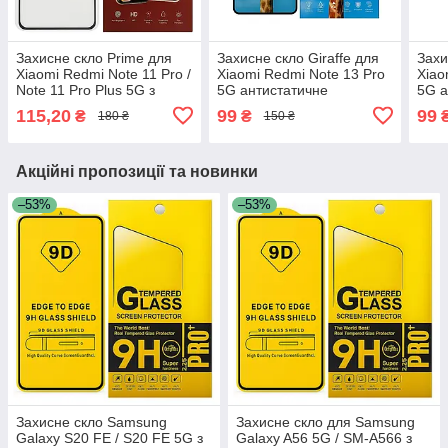
Захисне скло Prime для
Захисне скло Giraffe для
Захи
Xiaomi Redmi Note 11 Pro /
Xiaomi Redmi Note 13 Pro
Xiao
Note 11 Pro Plus 5G з
5G антистатичне
5G а
чорною рамкою
покриття, олеофобне, з
покр
115,20
99
99
₴
₴
180 ₴
150 ₴
чорною рамкою
чор
Акційні пропозиції та новинки
–53%
–53%
Захисне скло Samsung
Захисне скло для Samsung
Galaxy S20 FE / S20 FE 5G з
Galaxy A56 5G / SM-A566 з