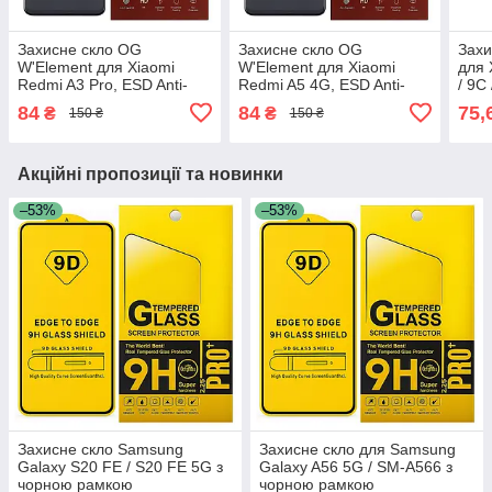
Захисне скло OG
Захисне скло OG
Захи
W'Element для Xiaomi
W'Element для Xiaomi
для 
Redmi A3 Pro, ESD Anti-
Redmi A5 4G, ESD Anti-
/ 9C
Static, 9H, Full Glue, з
Static, 9H, Full Glue, з
рам
84
84
75,
₴
₴
150 ₴
150 ₴
чорною рамкою
чорною рамкою
Акційні пропозиції та новинки
–53%
–53%
Захисне скло Samsung
Захисне скло для Samsung
Galaxy S20 FE / S20 FE 5G з
Galaxy A56 5G / SM-A566 з
чорною рамкою
чорною рамкою