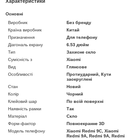
Характеристики
Основні
Виробник
Без бренду
Країна виробник
Китай
Призначення
Для телефону
Діагональ екрану
6.53 дюйм
Тип
Захисне скло
Сумісність з
Xiaomi
Вид
Глянсове
Особливості
Протиударний, Кути
заокруглені
Стан
Новий
Колір
Чорний
Клейовий шар
По всій поверхні
Наявність рамки
Так
Матеріал
Скло
Форм-фактор
Повноекранне 3D
Модель телефону
Xiaomi Redmi 9C, Xiaomi
Redmi 9A, Redmi 9A, Redmi