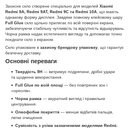
Захисне скло створене спеціально для моделей
Xiaomi
Redmi 9A, Redmi 9AT, Redmi 9C та Redmi 10A
, що мають
однакову форму дисплея. Завдяки повному клейовому шару
Full Glue
скло щільно прилягає по всій поверхні екрана,
забезпечуючи стабільну чутливість та відсутність відшарувань.
Чорна рамка надає естетичного вигляду та допомагає точно
поєднати скло з екраном.
Скло упаковане в
захисну брендову упаковку
, що гарантує
безпечну доставку.
Основні переваги
Твердість 9H
— витримує подряпини, дрібні удари
та щоденне використання.
Full Glue по всій площі
— без повітряних зон і
«ореолів».
Чорна рамка
— акуратний вигляд і правильне
центрування.
Олеофобне покриття
— менше відбитків пальців,
легке очищення.
Сумісність з усіма зазначеними моделями Redmi.