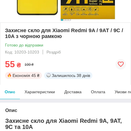
Захисне скло для Xiaomi Redmi 9A / 9AT / 9C /
10A з чорною рамкою
Готово до відправки
Код: 10203-10203
Роздріб
55
₴
100 ₴
Економія
45 ₴
Залишилось
38 днів
Опис
Характеристики
Доставка
Оплата
Умови п
Опис
Захисне скло для Xiaomi Redmi 9A, 9AT,
9C та 10A