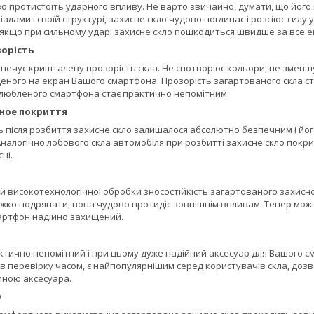
о протистоїть ударного впливу. Не варто звичайно, думати, що його
алами і своїй структурі, захисне скло чудово поглинає і розсіює силу
 якщо при сильному ударі захисне скло пошкодиться швидше за все 
орість
печує кришталеву прозорість скла. Не спотворює кольори, не зменшує
ного на екран Вашого смартфона. Прозорість загартованого скла стан
улюбленого смартфона стає практично непомітним.
ное покриття
ь після розбиття захисне скло залишалося абсолютно безпечним і йог
 Аналогічно лобового скла автомобіля при розбитті захисне скло покри
ці.
й високотехнологічної обробки зносостійкість загартованого захисно
ажко подряпати, вона чудово протидіє зовнішнім впливам. Тепер можн
мартфон надійно захищений.
тично непомітний і при цьому дуже надійний аксесуар для Вашого см
 перевірку часом, є найпопулярнішим серед користувачів скла, дозв
ною аксесуара.
D