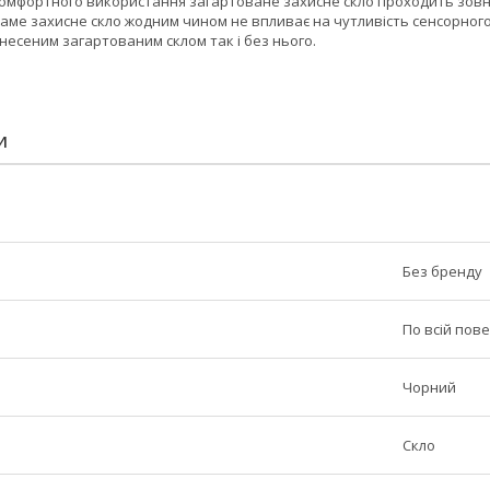
омфортного використання загартоване захисне скло проходить зовні
 Саме захисне скло жодним чином не впливає на чутливість сенсорног
анесеним загартованим склом так і без нього.
И
Без бренду
По всій пове
Чорний
Скло