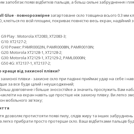
мим запобігає появі відбитків пальців, а більш сильні забруднення і 
ull Glue
-
повнорозмірне
загартоване скло товщина всього 0.3 мм кла
D, клеїться по всій площині, покриває повністю весь екран, надійний з
G9 Play : Motorola XT2083, XT2083-3;
 G10: XT2127-2;
 G10 Power; PAMR0002IN, PAMR0008IN, PAMR0010IN;
G20: Motorola XT2128-1, XT2128-2;
 G30: Motorola XT2129-1, XT2129-2, PAML0000IN;
G50 4G: XT2137-1, XT2137-2;
 краще від захисної плівки?
д захисної плівки - захисне скло при падінні приймає удар на себе і н
ше за все буде цілий і неушкоджений;
більш довговічне і більше зносостійке а значить прослужить Вам наб
наклеїти на екран навіть ще простіше ніж захисну плівку. Ви легко змо
н мобільного зв'язку;
иття
 дозволяє протистояти появі пилу, слідів жиру та інших забруднень 
а легко прибрати просто протерши скло. Ваші відбитками пальців буд