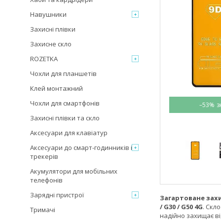
Навушники
Захисні плівки
Захисне скло
ROZETKA
Чохли для планшетів
Клей монтажний
Чохли для смартфонів
–53%
Захисні плівки та скло
Аксесуари для клавіатур
Аксесуари до смарт-годинників і
трекерів
Акумулятори для мобільних
телефонів
Зарядні пристрої
Загартоване зах
/ G30 / G50 4G
. Скл
Тримачі
надійно захищає ві