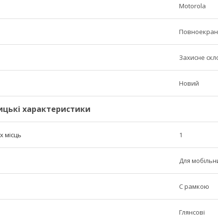
Motorola
Повноекран
Захисне скл
Новий
ицькі характеристики
х місць
1
Для мобільн
C рамкою
Глянсові