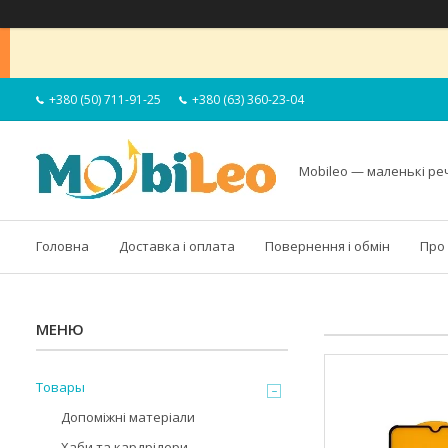
+380 (50) 711-91-25
+380 (63) 360-23-04
Mobileo — маленькі ре
Головна
Доставка і оплата
Повернення і обмін
Про
Товары
Допоміжні матеріали
Хаби та кардрідери