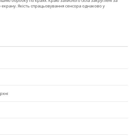
шню обробку по краях. Краю захисного скла закруглені за
о екрану. Якість спрацьовування сенсора однаково у
рхні