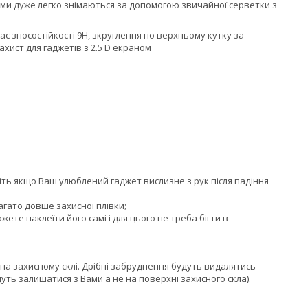
плями дуже легко знімаються за допомогою звичайної серветки з
с зносостійкості 9H, зкруглення по верхньому кутку за
ахист для гаджетів з 2.5 D екраном
авіть якщо Ваш улюблений гаджет вислизне з рук після падіння
агато довше захисної плівки;
жете наклеїти його самі і для цього не треба бігти в
на захисному склі. Дрібні забруднення будуть видалятись
уть залишатися з Вами а не на поверхні захисного скла).