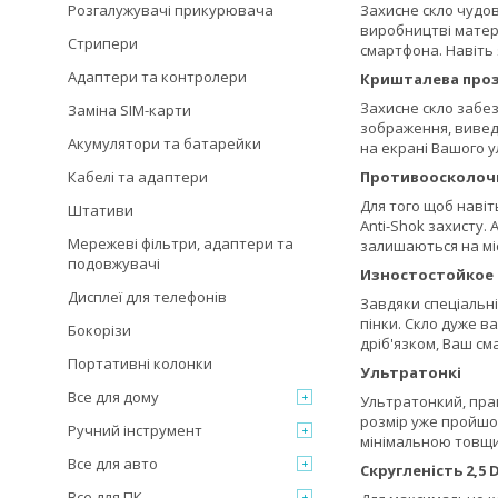
Розгалужувачі прикурювача
Захисне скло чудов
виробництві матері
Стрипери
смартфона. Навіть
Адаптери та контролери
Кришталева проз
Захисне скло забез
Заміна SIM-карти
зображення, виведе
Акумулятори та батарейки
на екрані Вашого 
Кабелі та адаптери
Противоосколоч
Для того щоб навіт
Штативи
Anti-Shok захисту.
Мережеві фільтри, адаптери та
залишаються на міс
подовжувачі
Изностостойкое
Дисплеї для телефонів
Завдяки спеціальні
пінки. Скло дуже в
Бокорізи
дріб'язком, Ваш с
Портативні колонки
Ультратонкі
Все для дому
Ультратонкий, прак
розмір уже пройшов
Ручний інструмент
мінімальною товщи
Все для авто
Скругленість 2,5 
Все для ПК