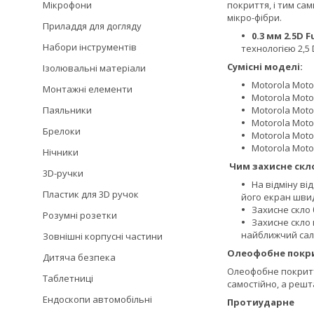
Мікрофони
покриття, і тим са
мікро-фібри.
Приладдя для догляду
0.3 мм 2.5D F
Набори інструментів
технологією 2,5 
Сумісні моделі:
Ізолювальні матеріали
Motorola Moto 
Монтажні елементи
Motorola Moto
Паяльники
Motorola Moto
Motorola Moto 
Брелоки
Motorola Moto
Motorola Moto 
Нічники
Чим захисне скло
3D-ручки
На відміну ві
Пластик для 3D ручок
його екран швид
Захисне скло 
Розумні розетки
Захисне скло 
найближчий сало
Зовнішні корпусні частини
Олеофобне покр
Дитяча безпека
Олеофобне покриття
Таблетниці
самостійно, а решт
Ендоскопи автомобільні
Протиударне