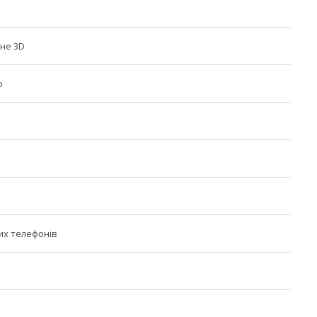
не 3D
о
их телефонів