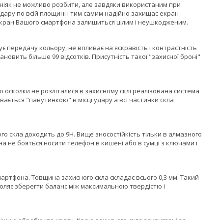
 ніяк не можливо розбити, але завдяки використаним при
 удару по всій площині і тим самим надійно захищає екран
екран Вашого смартфона залишиться цілим і неушкодженим.
 передачу кольору, не впливає на яскравість і контрастність
овить більше 99 відсотків. Присутність такої "захисної броні"
о осколки не розліталися в захисному склі реалізована система
вається "павутинкою" в місці удару а всі частинки скла
го скла доходить до 9H. Вище зносостійкість тільки в алмазного
а не бояться носити телефон в кишені або в сумці з ключами і
артфона. Товщина захисного скла складає всього 0,3 мм. Такий
оляє зберегти баланс між максимальною твердістю і