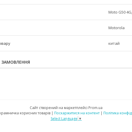
Moto G50 4G
Motorola
овару
китай
Я ЗАМОВЛЕННЯ
Сайт створений на маркетплейсі
Prom.ua
"Mobileo" крамничка корисних товарів |
Поскаржитися на контент
|
Політика конфід
Select Language
▼