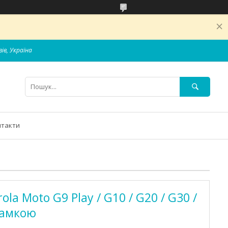
вів, Україна
нтакти
la Moto G9 Play / G10 / G20 / G30 /
рамкою