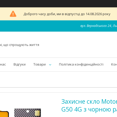
Доброго часу доби, ми в відпустці до 14.08.2026 року
вул. Вернадського 24, Ль
чі, що спрощують життя
 нас
Відгуки
Товари
Політика конфіденційності
Ко
Захисне скло Motoro
G50 4G з чорною 