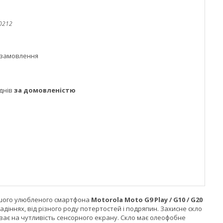
0212
 замовлення
днів
за домовленістю
Вашого улюбленого смартфона
Motorola Moto G9 Play / G10 / G20
діннях, від різного роду потертостей і подряпин. Захисне скло
ває на чутливість сенсорного екрану. Скло має олеофобне