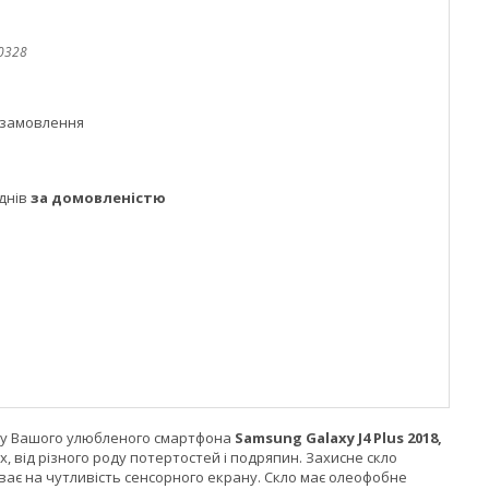
0328
 замовлення
днів
за домовленістю
ану Вашого улюбленого смартфона
Samsung Galaxy J4 Plus 2018,
, від різного роду потертостей і подряпин. Захисне скло
ває на чутливість сенсорного екрану. Скло має олеофобне