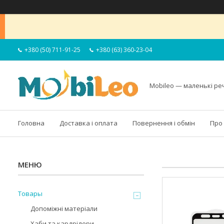
+380 (50) 711-91-25
+380 (63) 360-23-04
Mobileo — маленькі ре
Головна
Доставка і оплата
Повернення і обмін
Про
Товары
Допоміжні матеріали
Хаби та кардрідери