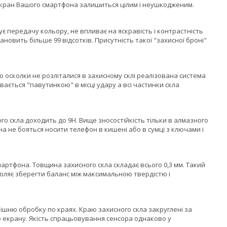
екран Вашого смартфона залишиться цілим і неушкодженим.
 передачу кольору, не впливає на яскравість і контрастність
овить більше 99 відсотків. Присутність такої "захисної броні"
о осколки не розліталися в захисному склі реалізована система
вається "павутинкою" в місці удару а всі частинки скла
го скла доходить до 9H. Вище зносостійкість тільки в алмазного
а не бояться носити телефон в кишені або в сумці з ключами і
артфона. Товщина захисного скла складає всього 0,3 мм. Такий
оляє зберегти баланс між максимальною твердістю і
шню обробку по краях. Краю захисного скла закруглені за
о екрану. Якість спрацьовування сенсора однаково у