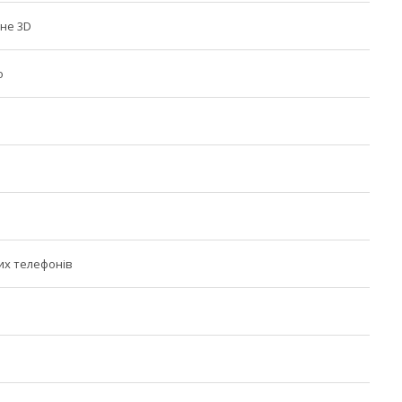
не 3D
о
их телефонів