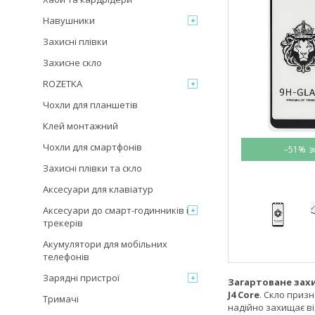
Навушники
Захисні плівки
Захисне скло
ROZETKA
Чохли для планшетів
Клей монтажний
Чохли для смартфонів
–51%
Захисні плівки та скло
Аксесуари для клавіатур
Аксесуари до смарт-годинників і
трекерів
Акумулятори для мобільних
телефонів
Зарядні пристрої
Загартоване захи
J4 Core
. Скло приз
Тримачі
надійно захищає ві