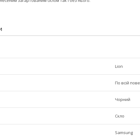
анесеним загартованим склом так і без нього.
И
Lion
По всій пове
Чорний
Скло
Samsung