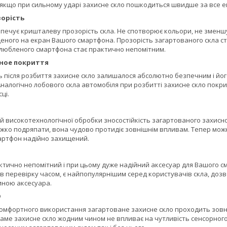
 якщо при сильному ударі захисне скло пошкодиться швидше за все 
орість
печує кришталеву прозорість скла. Не спотворює кольори, не зменшує
ного на екран Вашого смартфона. Прозорість загартованого скла стан
улюбленого смартфона стає практично непомітним.
ное покриття
ь після розбиття захисне скло залишалося абсолютно безпечним і йог
 Аналогічно лобового скла автомобіля при розбитті захисне скло покри
ці.
й високотехнологічної обробки зносостійкість загартованого захисно
ажко подряпати, вона чудово протидіє зовнішнім впливам. Тепер можн
мартфон надійно захищений.
тично непомітний і при цьому дуже надійний аксесуар для Вашого см
 перевірку часом, є найпопулярнішим серед користувачів скла, дозв
ною аксесуара.
D
омфортного використання загартоване захисне скло проходить зовні
 Саме захисне скло жодним чином не впливає на чутливість сенсорног