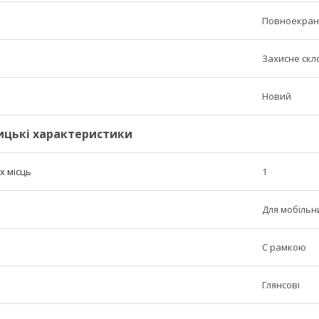
Повноекран
Захисне скл
Новий
ицькі характеристики
х місць
1
Для мобільн
C рамкою
Глянсові