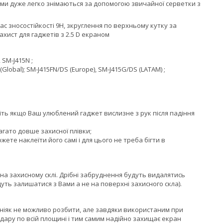
плями дуже легко знімаються за допомогою звичайної серветки з
с зносостійкості 9H, зкруглення по верхньому кутку за
ахист для гаджетів з 2.5 D екраном
 SM-J415N ;
(Global); SM-J415FN/DS (Europe), SM-J415G/DS (LATAM) ;
авіть якщо Ваш улюблений гаджет вислизне з рук після падіння
агато довше захисної плівки;
жете наклеїти його самі і для цього не треба бігти в
на захисному склі. Дрібні забруднення будуть видалятись
уть залишатися з Вами а не на поверхні захисного скла).
 ніяк не можливо розбити, але завдяки використаним при
 удару по всій площині і тим самим надійно захищає екран