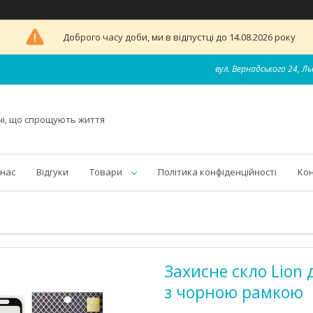
Доброго часу доби, ми в відпустці до 14.08.2026 року
вул. Вернадського 24, Ль
чі, що спрощують життя
 нас
Відгуки
Товари
Політика конфіденційності
Ко
Захисне скло Lion д
з чорною рамкою