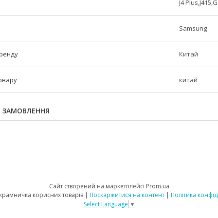
J4 Plus,J415,G
Samsung
бренду
Китай
овару
китай
Я ЗАМОВЛЕННЯ
Сайт створений на маркетплейсі
Prom.ua
"Mobileo" крамничка корисних товарів |
Поскаржитися на контент
|
Політика конфід
Select Language
▼