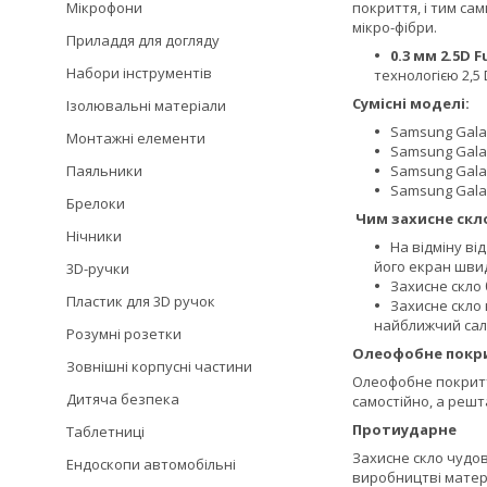
Мікрофони
покриття, і тим са
мікро-фібри.
Приладдя для догляду
0.3 мм 2.5D F
Набори інструментів
технологією 2,5 
Сумісні моделі:
Ізолювальні матеріали
Samsung Galaxy
Монтажні елементи
Samsung Galaxy
Паяльники
Samsung Galaxy
Samsung Galaxy
Брелоки
Чим захисне скло
Нічники
На відміну ві
його екран швид
3D-ручки
Захисне скло 
Пластик для 3D ручок
Захисне скло 
найближчий сало
Розумні розетки
Олеофобне покр
Зовнішні корпусні частини
Олеофобне покриття
Дитяча безпека
самостійно, а решт
Протиударне
Таблетниці
Захисне скло чудов
Ендоскопи автомобільні
виробництві матері