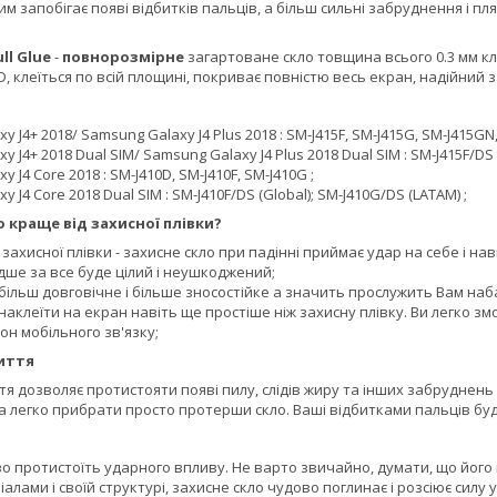
мим запобігає появі відбитків пальців, а більш сильні забруднення і 
ull Glue
-
повнорозмірне
загартоване скло товщина всього 0.3 мм кла
D, клеїться по всій площині, покриває повністю весь екран, надійний з
 J4+ 2018/ Samsung Galaxy J4 Plus 2018 : SM-J415F, SM-J415G, SM-J415GN,
 J4+ 2018 Dual SIM/ Samsung Galaxy J4 Plus 2018 Dual SIM : SM-J415F/DS 
 J4 Core 2018 : SM-J410D, SM-J410F, SM-J410G ;
 J4 Core 2018 Dual SIM : SM-J410F/DS (Global); SM-J410G/DS (LATAM) ;
 краще від захисної плівки?
д захисної плівки - захисне скло при падінні приймає удар на себе і н
ше за все буде цілий і неушкоджений;
більш довговічне і більше зносостійке а значить прослужить Вам наб
наклеїти на екран навіть ще простіше ніж захисну плівку. Ви легко змо
н мобільного зв'язку;
иття
 дозволяє протистояти появі пилу, слідів жиру та інших забруднень 
а легко прибрати просто протерши скло. Ваші відбитками пальців буд
о протистоїть ударного впливу. Не варто звичайно, думати, що його
алами і своїй структурі, захисне скло чудово поглинає і розсіює силу