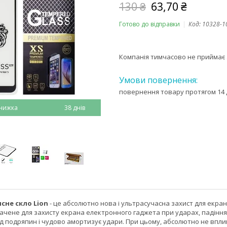
130 ₴
63,70 ₴
Готово до відправки
Код:
10328-1
Компанія тимчасово не приймає
повернення товару протягом 14 
38 днів
сне скло Lion
- це абсолютно нова і ультрасучасна захист для екр
начене для захисту екрана електронного гаджета при ударах, падіннях
д подряпин і чудово амортизує удари. При цьому, абсолютно не впли