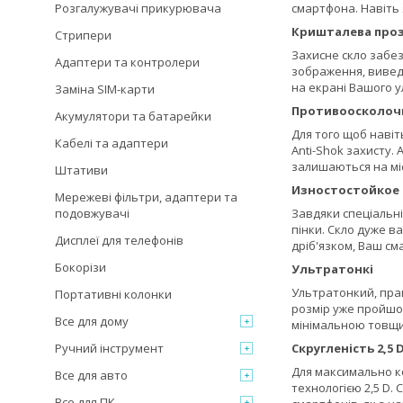
Розгалужувачі прикурювача
смартфона. Навіть
Кришталева проз
Стрипери
Захисне скло забез
Адаптери та контролери
зображення, виведе
на екрані Вашого 
Заміна SIM-карти
Противоосколоч
Акумулятори та батарейки
Для того щоб навіт
Кабелі та адаптери
Anti-Shok захисту.
залишаються на міс
Штативи
Изностостойкое
Мережеві фільтри, адаптери та
подовжувачі
Завдяки спеціальні
пінки. Скло дуже в
Дисплеї для телефонів
дріб'язком, Ваш с
Бокорізи
Ультратонкі
Ультратонкий, прак
Портативні колонки
розмір уже пройшов
Все для дому
мінімальною товщи
Ручний інструмент
Скругленість 2,5 
Для максимально к
Все для авто
технологією 2,5 D.
Все для ПК