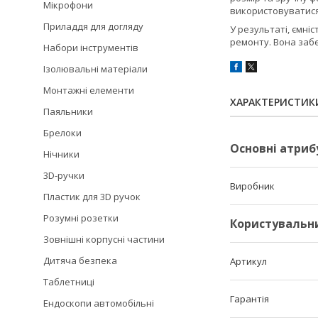
Мікрофони
використовуватися
Приладдя для догляду
У результаті, ємні
ремонту. Вона забе
Набори інструментів
Ізолювальні матеріали
Монтажні елементи
ХАРАКТЕРИСТИК
Паяльники
Брелоки
Основні атриб
Нічники
3D-ручки
Виробник
Пластик для 3D ручок
Розумні розетки
Користувальн
Зовнішні корпусні частини
Дитяча безпека
Артикул
Таблетниці
Гарантія
Ендоскопи автомобільні