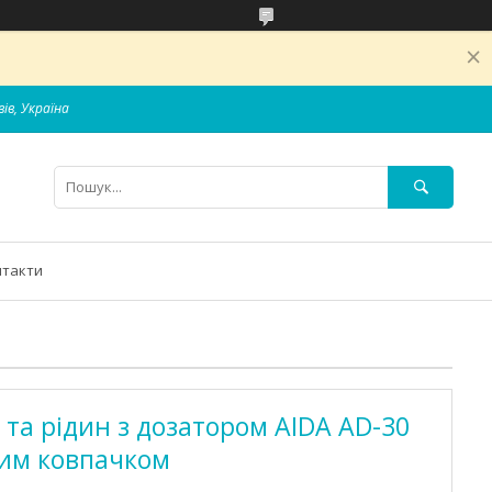
вів, Україна
нтакти
 та рідин з дозатором AIDA AD-30
овим ковпачком