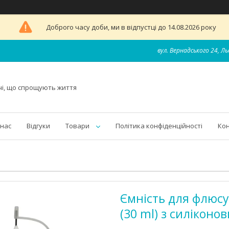
Доброго часу доби, ми в відпустці до 14.08.2026 року
вул. Вернадського 24, Ль
чі, що спрощують життя
 нас
Відгуки
Товари
Політика конфіденційності
Ко
Ємність для флюсу
(30 ml) з силікон