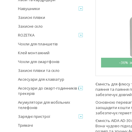
Навушники
Захисні плівки
Захисне скло
ROZETKA
Чохли для планшетів
Клей монтажний
Чохли для смартфонів
–36%
Захисні плівки та скло
Аксесуари для клавіатур
Ємність для флюсу 
Аксесуари до смарт-годинників і
паяння та паяння п
трекерів
забезпечує довгий 
Акумулятори для мобільних
Основною перевагою
телефонів
заощадити кошти та
забезпечує гермети
Зарядні пристрої
Ємність AIDA AD-30 
Тримачі
Вона чудово підход
розмір та зручну ф