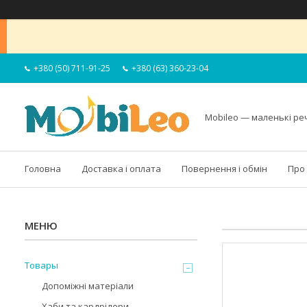
+380 (50) 711-91-25
+380 (63) 360-23-04
Mobileo — маленькі ре
Головна
Доставка і оплата
Повернення і обмін
Про
Товары
Допоміжні матеріали
Хаби та кардрідери