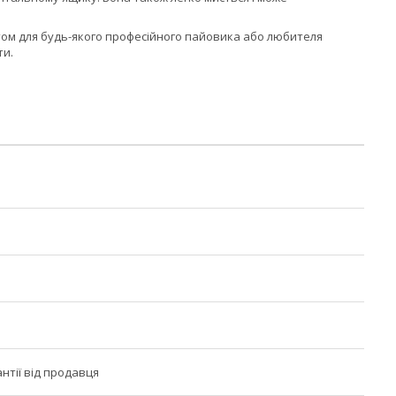
ентом для будь-якого професійного пайовика або любителя
ти.
антії від продавця