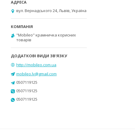
вул. Вернадського 24, Львів, Україна
"Mobileo" крамничка корисних
товарів
http://mobileo.com.ua
mobileo.lv@gmail.com
0507119125
0507119125
0507119125