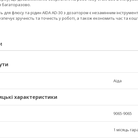
 багаторазово.
сть для флюсу та рідин AIDA AD-30 з дозатором є незамінним інструм
зпечує зручність та точність у роботі, а також економить час та кош
И
ути
Аїда
ицькі характеристики
9065-9065
1 місяць гар