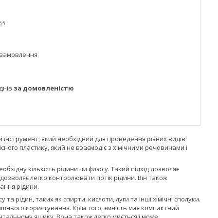
65
 замовлення
днів
за домовленістю
ий інструмент, який необхідний для проведення різних видів
сного пластику, який не взаємодіє з хімічними речовинами і
обхідну кількість рідини чи флюсу. Такий підхід дозволяє
дозволяє легко контролювати потік рідини. Він також
ання рідини.
та рідин, таких як спирти, кислоти, луги та інші хімічні сполуки.
ашнього користування. Крім того, ємність має компактний
ентальному ящику. Вона також легко миється і може