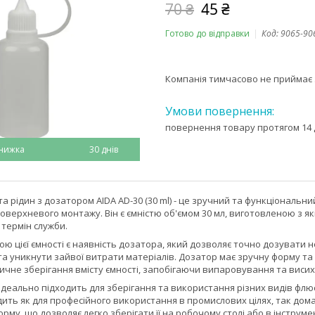
70 ₴
45 ₴
Готово до відправки
Код:
9065-90
Компанія тимчасово не приймає
повернення товару протягом 14 
30 днів
та рідин з дозатором AIDA AD-30 (30 ml) - це зручний та функціональн
оверхневого монтажу. Він є ємністю об'ємом 30 мл, виготовленою з які
термін служби.
 цієї ємності є наявність дозатора, який дозволяє точно дозувати не
 уникнути зайвої витрати матеріалів. Дозатор має зручну форму та 
чне зберігання вмісту ємності, запобігаючи випаровування та висих
ідеально підходить для зберігання та використання різних видів флюсу 
ить як для професійного використання в промислових цілях, так дом
орму, що дозволяє легко зберігати її на робочому столі або в інструм