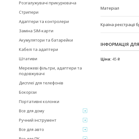
Розгалужувачі прикурювача
Матеріал
Стрипери
Адаптери та контролери
Країна реєстрації 
Заміна SIM-карти
Акумулятори та батарейки
ІНФОРМАЦІЯ ДЛ
Кабелі та адаптери
Штативи
Ціна:
45 ₴
Мережеві фільтри, адаптери та
подовжувачі
Дисплеї для телефонів
Бокорізи
Портативні колонки
Все для дому
Ручний інструмент
Все для авто
Все для ПК