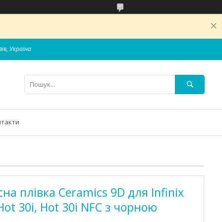
вів, Україна
нтакти
а плівка Ceramics 9D для Infinix
 Hot 30i, Hot 30i NFC з чорною