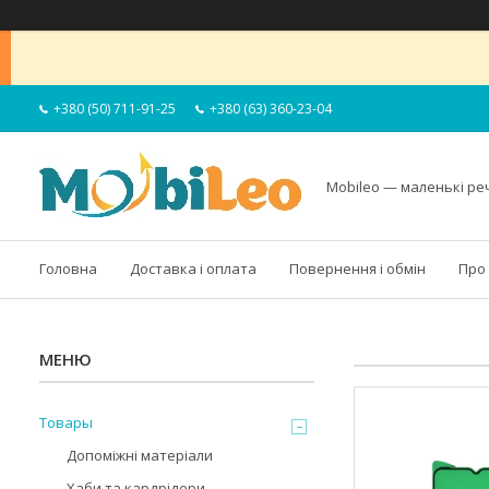
+380 (50) 711-91-25
+380 (63) 360-23-04
Mobileo — маленькі ре
Головна
Доставка і оплата
Повернення і обмін
Про
Товары
Допоміжні матеріали
Хаби та кардрідери