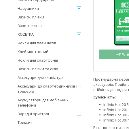
Навушники
Захисні плівки
Захисне скло
ROZETKA
Чохли для планшетів
Клей монтажний
–41%
Чохли для смартфонів
Захисні плівки та скло
Аксесуари для клавіатур
Протиударна керам
аксесуарів. Подібн
Аксесуари до смарт-годинників і
стійкість до подряп
трекерів
Сумісність:
Акумулятори для мобільних
Infinix Hot 20 
телефонів
Infinix Hot 20i
Зарядні пристрої
Infinix Hot 30i
Infinix Hot 30i
Тримачі
Встановлюється пл