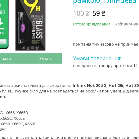
рамкою, глянцева
100 ₴
59 ₴
Готово до відправки
Код:
9014-90
Компанія тимчасово не приймає
38 днів
повернення товару протягом 14 
ічна захисна плівка для смартфона
Infinix Hot 20 5G, Hot 20i, Hot 30
о плівці, гнучке скло для не розпадеться на осколки при ударі. Від за
ин.
5G : X666, X666B
 : X665C, X665E
 - X669, X669C, X669D;
 NFC
івка на весь екран закриваючи рамку навколо дисплея. Аксесуар зл