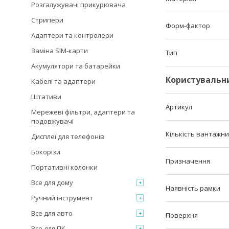
Розгалужувачі прикурювача
Стрипери
Форм-фактор
Адаптери та контролери
Заміна SIM-карти
Тип
Акумулятори та батарейки
Користувальн
Кабелі та адаптери
Штативи
Артикул
Мережеві фільтри, адаптери та
подовжувачі
Кількість вантажни
Дисплеї для телефонів
Бокорізи
Призначення
Портативні колонки
Все для дому
Наявність рамки
Ручний інструмент
Все для авто
Поверхня
Все для ПК