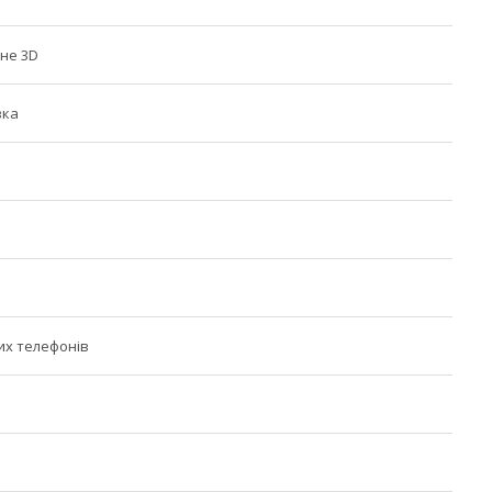
не 3D
вка
их телефонів