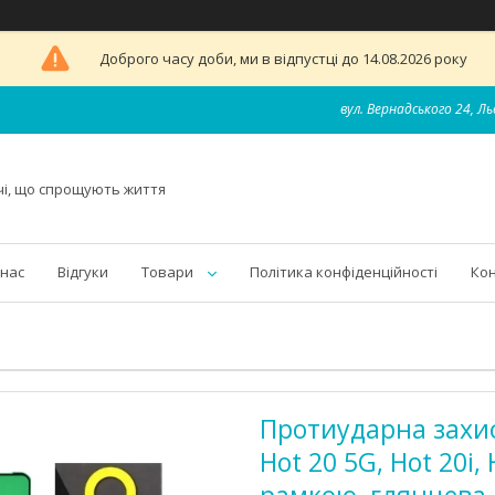
Доброго часу доби, ми в відпустці до 14.08.2026 року
вул. Вернадського 24, Ль
чі, що спрощують життя
 нас
Відгуки
Товари
Політика конфіденційності
Ко
Протиударна захисн
Hot 20 5G, Hot 20i,