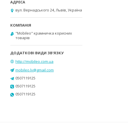
вул. Вернадського 24, Львів, Україна
"Mobileo" крамничка корисних
товарів
http://mobileo.com.ua
mobileo.lv@gmail.com
0507119125
0507119125
0507119125