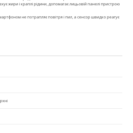
хує жири і краплі рідини, допомагає лицьовій панелі пристрою
смартфоном не потрапляє повітря і пил, а сенсор швидко реагує
рхні