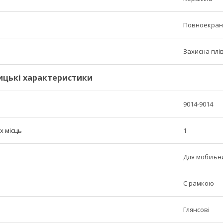
Повноекран
Захисна плі
ицькі характеристики
9014-9014
х місць
1
Для мобільн
C рамкою
Глянсові