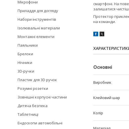
Мікрофони
смартфоні. На пове
залишатися чистіш
Приладдя для догляду
Протектор приклею
Набори інструментів
на команди.
Ізолювальні матеріали
Монтажні елементи
Паяльники
ХАРАКТЕРИСТИК
Брелоки
Нічники
Основні
3D-ручки
Пластик для 3D ручок
Виробник
Розумні розетки
Зовнішні корпусні частини
Клейовий шар
Дитяча безпека
Колір
Таблетниці
Ендоскопи автомобільні
Матеріал