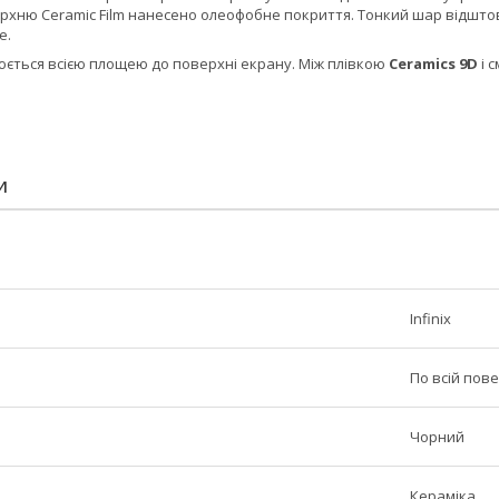
рхню Ceramic Film нанесено олеофобне покриття. Тонкий шар відштов
е.
ється всією площею до поверхні екрану. Між плівкою
Ceramics 9D
і 
И
Infinix
По всій пове
Чорний
Кераміка