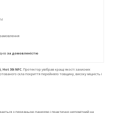
14
 замовлення
днів
за домовленістю
i, Hot 30i NFC.
Протектор увібрав кращі якості захисних
гартованого скла покриття перейняло товщину, високу міцність і
ивається з передньою панеллю і практично непомітний на