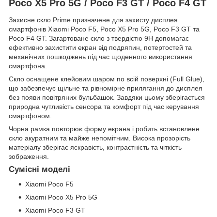
Poco X5 Pro 5G / Poco F3 GT / Poco F4 GT
Захисне скло Prime призначене для захисту дисплея
смартфонів Xiaomi Poco F5, Poco X5 Pro 5G, Poco F3 GT та
Poco F4 GT. Загартоване скло з твердістю 9H допомагає
ефективно захистити екран від подряпин, потертостей та
механічних пошкоджень під час щоденного використання
смартфона.
Скло оснащене клейовим шаром по всій поверхні (Full Glue),
що забезпечує щільне та рівномірне прилягання до дисплея
без появи повітряних бульбашок. Завдяки цьому зберігається
природна чутливість сенсора та комфорт під час керування
смартфоном.
Чорна рамка повторює форму екрана і робить встановлене
скло акуратним та майже непомітним. Висока прозорість
матеріалу зберігає яскравість, контрастність та чіткість
зображення.
Сумісні моделі
Xiaomi Poco F5
Xiaomi Poco X5 Pro 5G
Xiaomi Poco F3 GT