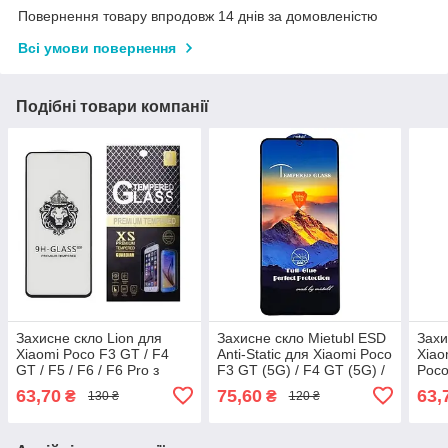
Повернення товару впродовж 14 днів за домовленістю
Всі умови повернення
Подібні товари компанії
Захисне скло Lion для
Захисне скло Mietubl ESD
Захи
Xiaomi Poco F3 GT / F4
Anti-Static для Xiaomi Poco
Xiao
GT / F5 / F6 / F6 Pro з
F3 GT (5G) / F4 GT (5G) /
Poco
чорною рамкою
F5 / F6 / F6 Pro з чорною
рам
63,70
75,60
63,
₴
₴
130 ₴
120 ₴
рамкою