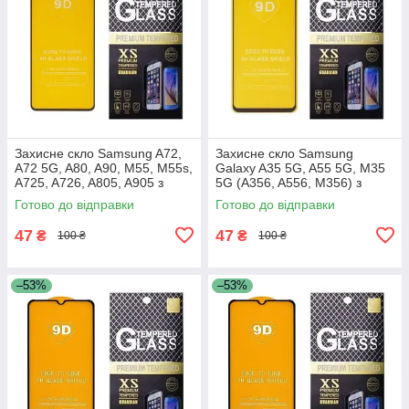
Захисне скло Samsung A72,
Захисне скло Samsung
A72 5G, A80, A90, M55, M55s,
Galaxy A35 5G, A55 5G, M35
A725, A726, A805, A905 з
5G (A356, A556, M356) з
чорною рамкою
чорною рамкою
Готово до відправки
Готово до відправки
47
47
₴
₴
100 ₴
100 ₴
–53%
–53%