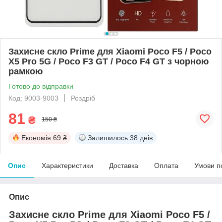
Захисне скло Prime для Xiaomi Poco F5 / Poco
X5 Pro 5G / Poco F3 GT / Poco F4 GT з чорною
рамкою
Готово до відправки
Код: 9003-9003
Роздріб
81
₴
150 ₴
Економія
69 ₴
Залишилось
38 днів
Опис
Характеристики
Доставка
Оплата
Умови п
Опис
Захисне скло Prime для Xiaomi Poco F5 /