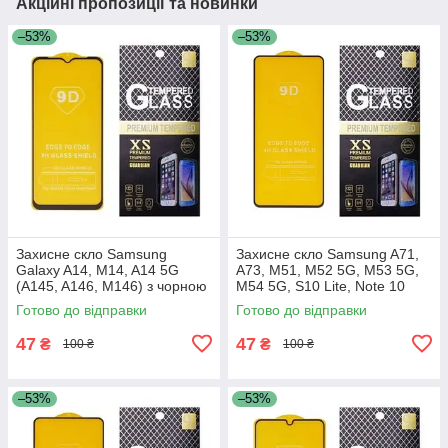
Акційні пропозиції та новинки
–53%
–53%
Захисне скло Samsung
Захисне скло Samsung A71,
Galaxy A14, M14, A14 5G
A73, M51, M52 5G, M53 5G,
(A145, A146, M146) з чорною
M54 5G, S10 Lite, Note 10
рамкою
Lite, A715, A716, A725, A736,
Готово до відправки
Готово до відправки
M515, M526, M536,
47
47
₴
₴
100 ₴
100 ₴
–53%
–53%