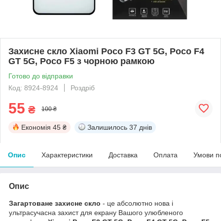
Захисне скло Xiaomi Poco F3 GT 5G, Poco F4
GT 5G, Poco F5 з чорною рамкою
Готово до відправки
Код: 8924-8924
Роздріб
55
₴
100 ₴
Економія
45 ₴
Залишилось
37 днів
Опис
Характеристики
Доставка
Оплата
Умови п
Опис
Загартоване захисне скло
- це абсолютно нова і
ультрасучасна захист для екрану Вашого улюбленого