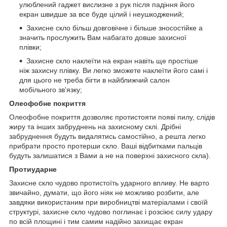
улюблений гаджет вислизне з рук після падіння його
екран швидше за все буде цілий і неушкоджений;
Захисне скло більш довговічне і більше зносостійке а
значить прослужить Вам набагато довше захисної
плівки;
Захисне скло наклеїти на екран навіть ще простіше
ніж захисну плівку. Ви легко зможете наклеїти його самі і
для цього не треба бігти в найближчий салон
мобільного зв'язку;
Олеофобне покриття
Олеофобне покриття дозволяє протистояти появі пилу, слідів
жиру та інших забруднень на захисному склі. Дрібні
забруднення будуть видалятись самостійно, а решта легко
прибрати просто протерши скло. Ваші відбитками пальців
будуть залишатися з Вами а не на поверхні захисного скла).
Протиударне
Захисне скло чудово протистоїть ударного впливу. Не варто
звичайно, думати, що його ніяк не можливо розбити, але
завдяки використаним при виробництві матеріалами і своїй
структурі, захисне скло чудово поглинає і розсіює силу удару
по всій площині і тим самим надійно захищає екран