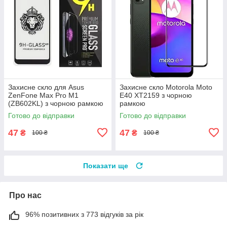
Захисне скло для Asus
Захисне скло Motorola Moto
ZenFone Max Pro M1
E40 XT2159 з чорною
(ZB602KL) з чорною рамкою
рамкою
Готово до відправки
Готово до відправки
47
47
₴
₴
100 ₴
100 ₴
Показати ще
Про нас
96% позитивних з 773 відгуків за рік