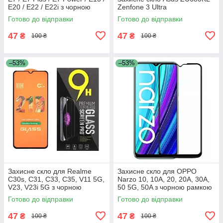
E20 / E22 / E22i з чорною
Zenfone 3 Ultra
рамкою
Готово до відправки
Готово до відправки
47
47
₴
₴
100 ₴
100 ₴
–53%
–53%
Захисне скло для Realme
Захисне скло для OPPO
C30s, C31, С33, C35, V11 5G,
Narzo 10, 10A, 20, 20A, 30A,
V23, V23i 5G з чорною
50 5G, 50A з чорною рамкою
рамкою
Готово до відправки
Готово до відправки
47
47
₴
₴
100 ₴
100 ₴