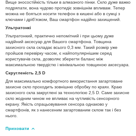
Вище зносостійкість тільки в алмазного пінки. Скло дуже важко
подряпати, вона чудово протидіє зовнішнім впливам. Тепер
можна не бояться носити телефон в кишені або в сумці з
ключами і дріб'язком, Ваш смартфон надійно захищений.
Ультратонкі
Ультратонкий, практично непомітний і при цьому дуже
надійний аксесуар для Вашого смартфона. Товщина
захисного скла складає всього 0,3 мм. Такий розмір уже
пройшов перевірку часом, є найпопулярнішим серед
користувачів скла, дозволяє зберегти баланс між
максимальною твердістю і мінімальною товщиною аксесуара.
Скругленість 2,5 D
Для максимально комфортного використання загартоване
захисне скло проходить зовнішню обробку по краях. Краю
захисного скла закруглені за технологією 2,5 D. Саме захисне
скло жодним чином не впливає на чутливість сенсорного
екрану. Якість спрацьовування сенсора однаково у
смартфонів, як з нанесеним загартованим склом так і без
нього.
Приховати