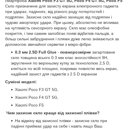
смартфона
Xiaomi Poco F3 GT 5G, Poco F4 GT 5G, Poco F5
.
Скло призначене для захисту екрана електронного гаджета
при ударах, падіннях, від різного роду потертостей і
подряпин. Захисне скло надійно захищає від подряпин і
чудово амортизує удари. При цьому, абсолютно не впливає
на чутливість сенсорного екрану. Скло має олеофобне
покриття, і тим самим запобігає появі відбитків пальців, а
більш сильні забруднення і плями дуже легко знімаються за
допомогою звичайної серветки з мікро-фібри.
0.3 мм 2.5D Full Glue
-
повнорозмірне
загартоване
скло товщина всього 0.3 мм клас зносостійкості 9H,
зкруглення по верхньому кутку за технологією 2,5 D,
клеїться по всій площині, покриває повністю весь екран,
надійний захист для гаджетів з 2.5 D екраном
Сумісні моделі:
Xiaomi Poco F3 GT 5G,
Xiaomi Poco F4 GT 5G,
Xiaomi Poco F5
Чим захисне скло краще від захисної плівки?
На відміну від захисної плівки - захисне скло при
падінні приймає удар на себе і навіть якщо Ваш