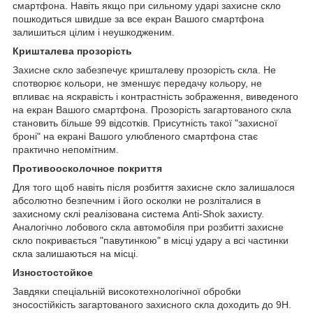
смартфона. Навіть якщо при сильному ударі захисне скло
пошкодиться швидше за все екран Вашого смартфона
залишиться цілим і неушкодженим.
Кришталева прозорість
Захисне скло забезпечує кришталеву прозорість скла. Не
спотворює кольори, не зменшує передачу кольору, не
впливає на яскравість і контрастність зображення, виведеного
на екран Вашого смартфона. Прозорість загартованого скла
становить більше 99 відсотків. Присутність такої "захисної
броні" на екрані Вашого улюбленого смартфона стає
практично непомітним.
Противоосколочное покриття
Для того щоб навіть після розбиття захисне скло залишалося
абсолютно безпечним і його осколки не розліталися в
захисному склі реалізована система Anti-Shok захисту.
Аналогічно лобового скла автомобіля при розбитті захисне
скло покривається "павутинкою" в місці удару а всі частинки
скла залишаються на місці.
Изностостойкое
Завдяки спеціальній високотехнологічної обробки
зносостійкість загартованого захисного скла доходить до 9H.