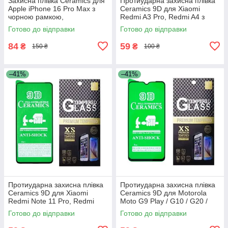
Захисна плівка Ceramics для
Протиударна захисна плівка
Apple iPhone 16 Pro Max з
Ceramics 9D для Xiaomi
чорною рамкою,
Redmi A3 Pro, Redmi A4 з
протиударна, глянцева
чорною рамкою
Готово до відправки
Готово до відправки
84
59
₴
₴
150 ₴
100 ₴
–41%
–41%
Протиударна захисна плівка
Протиударна захисна плівка
Ceramics 9D для Xiaomi
Ceramics 9D для Motorola
Redmi Note 11 Pro, Redmi
Moto G9 Play / G10 / G20 /
Note 11 Pro Plus, Redmi Note
G30 / G50 4G з чорною
Готово до відправки
Готово до відправки
11E Pro з чорною рамкою,
рамкою. глянцева