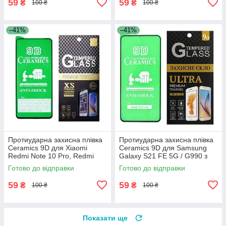
59
59
₴
₴
100 ₴
100 ₴
–41%
–41%
Протиударна захисна плівка
Протиударна захисна плівка
Ceramics 9D для Xiaomi
Ceramics 9D для Samsung
Redmi Note 10 Pro, Redmi
Galaxy S21 FE 5G / G990 з
Note 10 Pro Max з чорною
чорною рамкою, глянцева
Готово до відправки
Готово до відправки
рамкою, глянцева
59
59
₴
₴
100 ₴
100 ₴
Показати ще