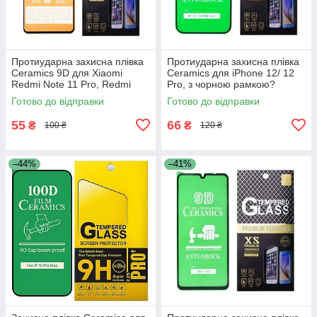
Протиударна захисна плівка
Протиударна захисна плівка
Ceramics 9D для Xiaomi
Ceramics для iPhone 12/ 12
Redmi Note 11 Pro, Redmi
Pro, з чорною рамкою?
Note 11 Pro Plus, Redmi Note
глянцева
Готово до відправки
Готово до відправки
11E Pro з чорною рамкою,
55
66
₴
₴
100 ₴
120 ₴
–44%
–41%