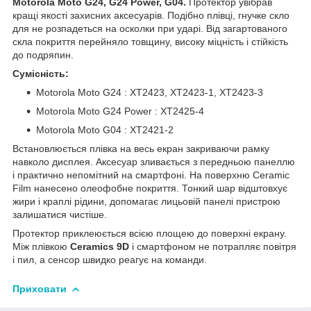
Motorola Moto G24, G24 Power, G04.
Протектор увібрав
кращі якості захисних аксесуарів. Подібно плівці, гнучке скло
для не розпадеться на осколки при ударі. Від загартованого
скла покриття перейняло товщину, високу міцність і стійкість
до подряпин.
Сумісність:
Motorola Moto G24 : XT2423, XT2423-1, XT2423-3
Motorola Moto G24 Power : XT2425-4
Motorola Moto G04 : XT2421-2
Встановлюється плівка на весь екран закриваючи рамку
навколо дисплея. Аксесуар зливається з передньою панеллю
і практично непомітний на смартфоні. На поверхню Ceramic
Film нанесено олеофобне покриття. Тонкий шар відштовхує
жири і краплі рідини, допомагає лицьовій панелі пристрою
залишатися чистіше.
Протектор приклеюється всією площею до поверхні екрану.
Між плівкою
Ceramics 9D
і смартфоном не потрапляє повітря
і пил, а сенсор швидко реагує на команди.
Приховати