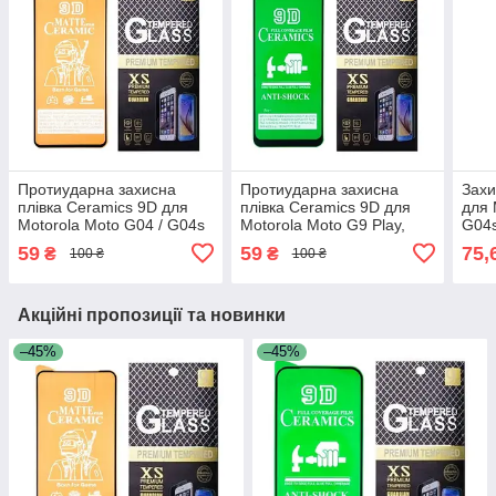
Протиударна захисна
Протиударна захисна
Захи
плівка Ceramics 9D для
плівка Ceramics 9D для
для 
Motorola Moto G04 / G04s
Motorola Moto G9 Play,
G04s
/ G24 / G24 Power з
G10, G10 Power, G20,
E14,
59
59
75,
₴
₴
100 ₴
100 ₴
чорною рамкою, матова
G30, G50 4G з чорною
рамкою
Акційні пропозиції та новинки
–45%
–45%