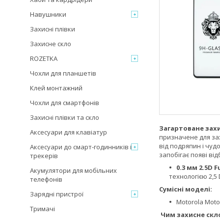
Навушники
Захисні плівки
Захисне скло
ROZETKA
Чохли для планшетів
Клей монтажний
Чохли для смартфонів
Захисні плівки та скло
Загартоване зах
Аксесуари для клавіатур
призначене для зах
від подряпин і чуд
Аксесуари до смарт-годинників і
запобігає появі ві
трекерів
0.3 мм 2.5D F
Акумулятори для мобільних
технологією 2,5 
телефонів
Сумісні моделі:
Зарядні пристрої
Motorola Moto 
Тримачі
Чим захисне скло