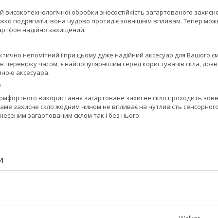
й високотехнологічної обробки зносостійкість загартованого захисно
ажко подряпати, вона чудово протидіє зовнішнім впливам. Тепер можн
мартфон надійно захищений.
тично непомітний і при цьому дуже надійний аксесуар для Вашого см
 перевірку часом, є найпопулярнішим серед користувачів скла, дозв
ною аксесуара.
D
омфортного використання загартоване захисне скло проходить зовні
 Саме захисне скло жодним чином не впливає на чутливість сенсорног
анесеним загартованим склом так і без нього.
И
Walker