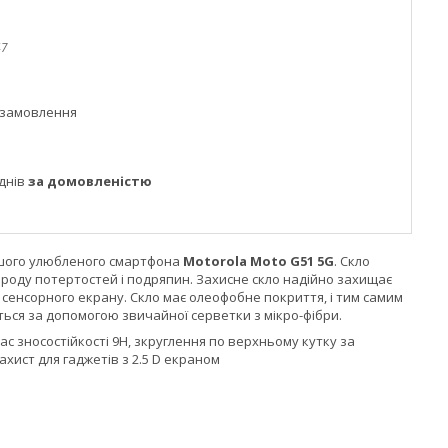
47
 замовлення
днів
за домовленістю
Вашого улюбленого смартфона
Motorola Moto G51 5G
. Скло
 роду потертостей і подряпин. Захисне скло надійно захищає
 сенсорного екрану. Скло має олеофобне покриття, і тим самим
ються за допомогою звичайної серветки з мікро-фібри.
с зносостійкості 9H, зкруглення по верхньому кутку за
ахист для гаджетів з 2.5 D екраном