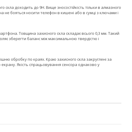
го скла доходить до 9H. Вище зносостійкість тільки в алмазного
а не бояться носити телефон в кишені або в сумці з ключами і
артфона. Товщина захисного скла складає всього 0,3 мм. Такий
оляє зберегти баланс між максимальною твердістю і
шню обробку по краях. Краю захисного скла закруглені за
о екрану. Якість спрацьовування сенсора однаково у