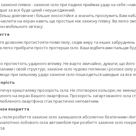
д захисної плівки - захисне скло при падінні приймає удар на себе і н
ше за все буде цілий і неушкоджений;
більш довговічне і більше зносостійке а значить прослужить Вам наб
наклеїти на екран навіть ще простіше ніж захисну плівку. Ви легко змо
н мобільного зв'язку;
иття
 дозволяє протистояти появі пилу, слідів жиру та інших забруднень 
а легко прибрати просто протерши скло. Ваші відбитками пальців буд
о протистоїть ударного впливу. Не варто звичайно, думати, що його
алами і своїй структурі, захисне скло чудово поглинає і розсіює силу
 якщо при сильному ударі захисне скло пошкодиться швидше за все 
орість
печує кришталеву прозорість скла. Не спотворює кольори, не зменшує
ного на екран Вашого смартфона. Прозорість загартованого скла стан
улюбленого смартфона стає практично непомітним.
ное покриття
ь після розбиття захисне скло залишалося абсолютно безпечним і йог
 Аналогічно лобового скла автомобіля при розбитті захисне скло покри
ці.