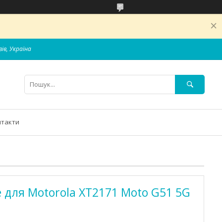
вів, Україна
нтакти
e для Motorola XT2171 Moto G51 5G