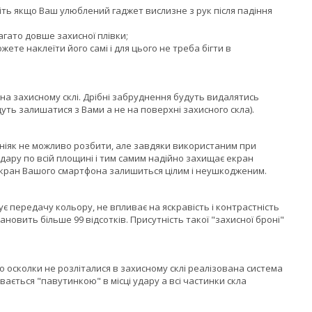
авіть якщо Ваш улюблений гаджет вислизне з рук після падіння
агато довше захисної плівки;
жете наклеїти його самі і для цього не треба бігти в
на захисному склі. Дрібні забруднення будуть видалятись
уть залишатися з Вами а не на поверхні захисного скла).
 ніяк не можливо розбити, але завдяки використаним при
 удару по всій площині і тим самим надійно захищає екран
екран Вашого смартфона залишиться цілим і неушкодженим.
 передачу кольору, не впливає на яскравість і контрастність
овить більше 99 відсотків. Присутність такої "захисної броні"
о осколки не розліталися в захисному склі реалізована система
вається "павутинкою" в місці удару а всі частинки скла