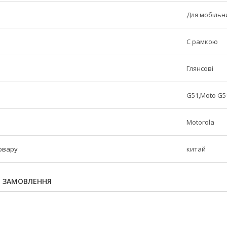
Для мобільн
C рамкою
Глянсові
G51,Moto G5
Motorola
овару
китай
Я ЗАМОВЛЕННЯ