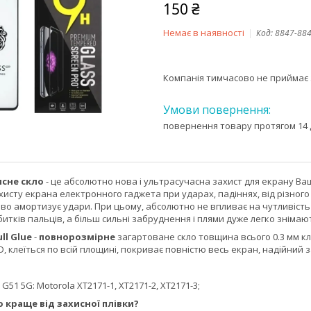
150 ₴
Немає в наявності
Код:
8847-88
Компанія тимчасово не приймає
повернення товару протягом 14 
исне скло
- це абсолютно нова і ультрасучасна захист для екрану 
исту екрана електронного гаджета при ударах, падіннях, від різного
ово амортизує удари. При цьому, абсолютно не впливає на чутливість
дбитків пальців, а більш сильні забруднення і плями дуже легко зніма
ull Glue
-
повнорозмірне
загартоване скло товщина всього 0.3 мм кла
D, клеїться по всій площині, покриває повністю весь екран, надійний з
G51 5G: Motorola XT2171-1, XT2171-2, XT2171-3;
 краще від захисної плівки?