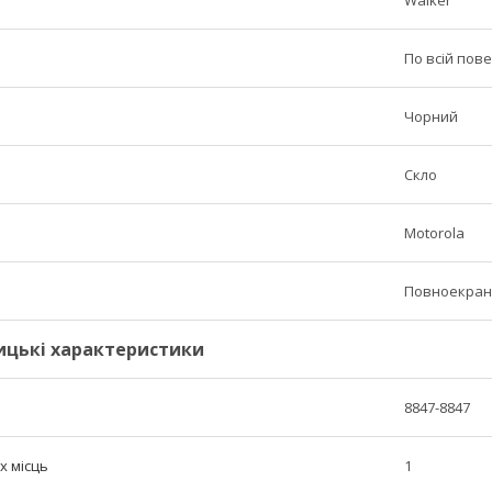
По всій пове
Чорний
Скло
Motorola
Повноекран
ицькі характеристики
8847-8847
х місць
1