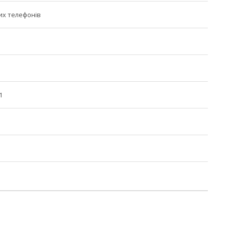
их телефонів
1