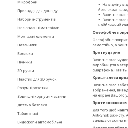
Мікрофони
На відміну ві
його екран швид
Приладдя для догляду
Захисне скло 
Набори інструментів
Захисне скло 
найближчий сало
Ізолювальні матеріали
Олеофобне покр
Монтажні елементи
Олеофобне покриття
самостійно, а решт
Паяльники
Протиударне
Брелоки
Захисне скло чудов
Нічники
виробництві матері
смартфона. Навіть
3D-ручки
Кришталева проз
Пластик для 3D ручок
Захисне скло забез
Розумні розетки
зображення, виведе
на екрані Вашого 
Зовнішні корпусні частини
Противоосколоч
Дитяча безпека
Для того щоб навіт
Таблетниці
Anti-Shok захисту.
залишаються на міс
Ендоскопи автомобільні
Изностостойкое