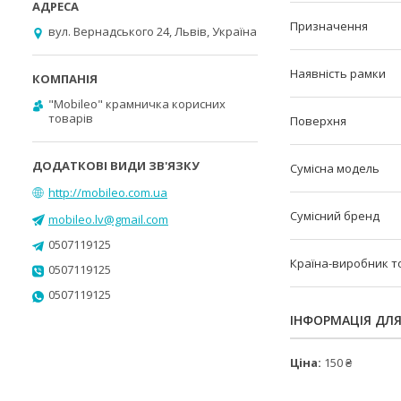
Призначення
вул. Вернадського 24, Львів, Україна
Наявність рамки
"Mobileo" крамничка корисних
товарів
Поверхня
Сумісна модель
http://mobileo.com.ua
Сумісний бренд
mobileo.lv@gmail.com
0507119125
Країна-виробник т
0507119125
0507119125
ІНФОРМАЦІЯ ДЛ
Ціна:
150 ₴