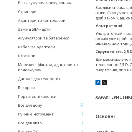
Розгалужувачі прикурювача
Завдяки спеціальні
Стрипери
пінки. Скло дуже в
дріб'язком, Ваш с
Адаптери та контролери
Ультратонкі
Заміна SIM-карти
Ультратонкий, прак
Акумулятори та батарейки
розмір уже пройшов
мінімальною товщи
Кабелі та адаптери
Скругленість 2,5 
Штативи
Для максимально к
технологією 2,5 D.
Мережеві фільтри, адаптери та
смартфонів, як з н
подовжувачі
Дисплеї для телефонів
Бокорізи
Портативні колонки
ХАРАКТЕРИСТИК
Все для дому
Ручний інструмент
Основні
Все для авто
Все для ПК
Виробник