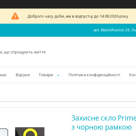
Доброго часу доби, ми в відпустці до 14.08.2026 року
вул. Вернадського 24, Ль
чі, що спрощують життя
 нас
Відгуки
Товари
Політика конфіденційності
Ко
Захисне скло Prim
з чорною рамкою