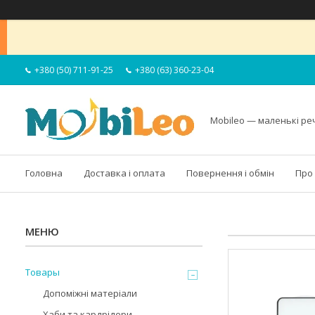
+380 (50) 711-91-25
+380 (63) 360-23-04
Mobileo — маленькі ре
Головна
Доставка і оплата
Повернення і обмін
Про
Товары
Допоміжні матеріали
Хаби та кардрідери