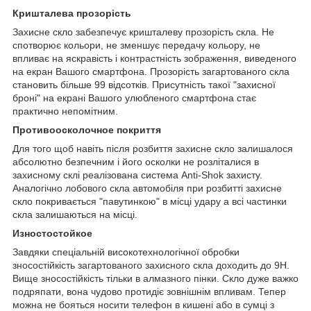
Кришталева прозорість
Захисне скло забезпечує кришталеву прозорість скла. Не
спотворює кольори, не зменшує передачу кольору, не
впливає на яскравість і контрастність зображення, виведеного
на екран Вашого смартфона. Прозорість загартованого скла
становить більше 99 відсотків. Присутність такої "захисної
броні" на екрані Вашого улюбленого смартфона стає
практично непомітним.
Противоосколочное покриття
Для того щоб навіть після розбиття захисне скло залишалося
абсолютно безпечним і його осколки не розліталися в
захисному склі реалізована система Anti-Shok захисту.
Аналогічно лобового скла автомобіля при розбитті захисне
скло покривається "павутинкою" в місці удару а всі частинки
скла залишаються на місці.
Изностостойкое
Завдяки спеціальній високотехнологічної обробки
зносостійкість загартованого захисного скла доходить до 9H.
Вище зносостійкість тільки в алмазного пінки. Скло дуже важко
подряпати, вона чудово протидіє зовнішнім впливам. Тепер
можна не бояться носити телефон в кишені або в сумці з