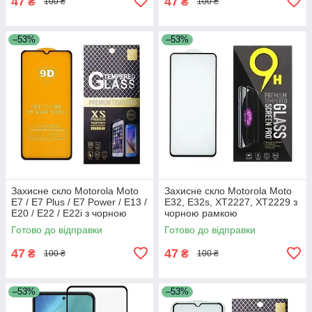
47
47
₴
₴
100 ₴
100 ₴
–53%
–53%
Захисне скло Motorola Moto
Захисне скло Motorola Moto
E7 / E7 Plus / E7 Power / E13 /
E32, E32s, XT2227, XT2229 з
E20 / E22 / E22i з чорною
чорною рамкою
рамкою
Готово до відправки
Готово до відправки
47
47
₴
₴
100 ₴
100 ₴
–53%
–53%