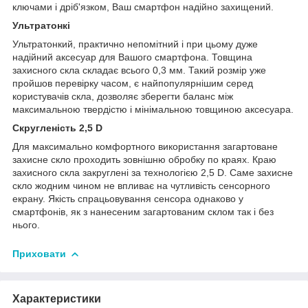
ключами і дріб'язком, Ваш смартфон надійно захищений.
Ультратонкі
Ультратонкий, практично непомітний і при цьому дуже
надійний аксесуар для Вашого смартфона. Товщина
захисного скла складає всього 0,3 мм. Такий розмір уже
пройшов перевірку часом, є найпопулярнішим серед
користувачів скла, дозволяє зберегти баланс між
максимальною твердістю і мінімальною товщиною аксесуара.
Скругленість 2,5 D
Для максимально комфортного використання загартоване
захисне скло проходить зовнішню обробку по краях. Краю
захисного скла закруглені за технологією 2,5 D. Саме захисне
скло жодним чином не впливає на чутливість сенсорного
екрану. Якість спрацьовування сенсора однаково у
смартфонів, як з нанесеним загартованим склом так і без
нього.
Приховати
Характеристики