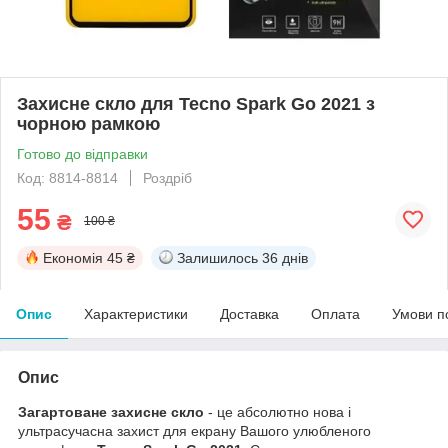
Захисне скло для Tecno Spark Go 2021 з
чорною рамкою
Готово до відправки
Код: 8814-8814
Роздріб
55
₴
100 ₴
Економія
45 ₴
Залишилось
36 днів
Опис
Характеристики
Доставка
Оплата
Умови п
Опис
Загартоване захисне скло
- це абсолютно нова і
ультрасучасна захист для екрану Вашого улюбленого