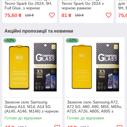
Tecno Spark Go 2024, 9H,
Tecno Spark Go 2024 з
для 
Full Glue, з чорною
чорною рамкою
9H, 
рамкою
рам
75,60
81
75,
₴
₴
120 ₴
150 ₴
Акційні пропозиції та новинки
–53%
–53%
Захисне скло Samsung
Захисне скло Samsung A72,
Galaxy A14, M14, A14 5G
A72 5G, A80, A90, M55, M55s,
(A145, A146, M146) з чорною
A725, A726, A805, A905 з
рамкою
чорною рамкою
Готово до відправки
Готово до відправки