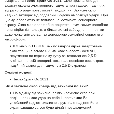
смартфона
Tecno Spark Go 2021
. Скло призначене для
захисту екрана електронного гаджета при ударах, падіннях,
від різного роду потертостей і подряпин. Захисне скло
надійно захищає від подряпин і чудово амортизує удари. При
цьому, абсолютно не впливає на чутливість сенсорного
екрану. Скло має олеофобне покриття, і тим самим запобігає
появі відбитків пальців, а більш сильні забруднення і плями
дуже легко знімаються за допомогою звичайної серветки з
мікро-фібри.
0.3 мм 2.5D Full Glue
-
повнорозмірне
загартоване
скло товщина всього 0.3 мм клас зносостійкості 9H,
зкруглення по верхньому кутку за технологією 2,5 D,
клеїться по всій площині, покриває повністю весь екран,
надійний захист для гаджетів з 2.5 D екраном
Сумісні моделі:
Tecno Spark Go 2021
Чим захисне скло краще від захисної плівки?
На відміну від захисної плівки - захисне скло при
падінні приймає удар на себе і навіть якщо Ваш
улюблений гаджет вислизне з рук після падіння його
екран швидше за все буде цілий і неушкоджений;