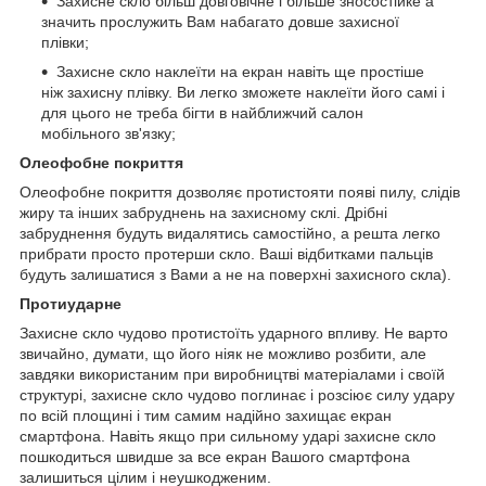
Захисне скло більш довговічне і більше зносостійке а
значить прослужить Вам набагато довше захисної
плівки;
Захисне скло наклеїти на екран навіть ще простіше
ніж захисну плівку. Ви легко зможете наклеїти його самі і
для цього не треба бігти в найближчий салон
мобільного зв'язку;
Олеофобне покриття
Олеофобне покриття дозволяє протистояти появі пилу, слідів
жиру та інших забруднень на захисному склі. Дрібні
забруднення будуть видалятись самостійно, а решта легко
прибрати просто протерши скло. Ваші відбитками пальців
будуть залишатися з Вами а не на поверхні захисного скла).
Протиударне
Захисне скло чудово протистоїть ударного впливу. Не варто
звичайно, думати, що його ніяк не можливо розбити, але
завдяки використаним при виробництві матеріалами і своїй
структурі, захисне скло чудово поглинає і розсіює силу удару
по всій площині і тим самим надійно захищає екран
смартфона. Навіть якщо при сильному ударі захисне скло
пошкодиться швидше за все екран Вашого смартфона
залишиться цілим і неушкодженим.