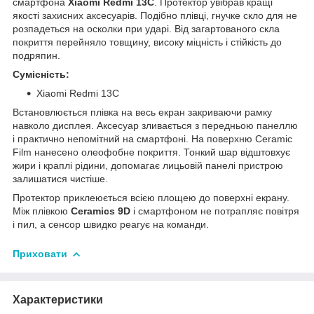
смартфона
Xiaomi Redmi 13C
. Протектор увібрав кращі
якості захисних аксесуарів. Подібно плівці, гнучке скло для не
розпадеться на осколки при ударі. Від загартованого скла
покриття перейняло товщину, високу міцність і стійкість до
подряпин.
Сумісність:
Xiaomi Redmi 13C
Встановлюється плівка на весь екран закриваючи рамку
навколо дисплея. Аксесуар зливається з передньою панеллю
і практично непомітний на смартфоні. На поверхню Ceramic
Film нанесено олеофобне покриття. Тонкий шар відштовхує
жири і краплі рідини, допомагає лицьовій панелі пристрою
залишатися чистіше.
Протектор приклеюється всією площею до поверхні екрану.
Між плівкою
Ceramics 9D
і смартфоном не потрапляє повітря
і пил, а сенсор швидко реагує на команди.
Приховати
Характеристики