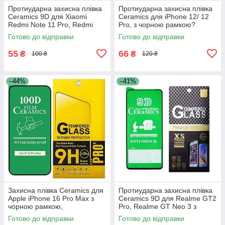
Протиударна захисна плівка
Протиударна захисна плівка
Ceramics 9D для Xiaomi
Ceramics для iPhone 12/ 12
Redmi Note 11 Pro, Redmi
Pro, з чорною рамкою?
Note 11 Pro Plus, Redmi Note
глянцева
Готово до відправки
Готово до відправки
11E Pro з чорною рамкою,
55
66
₴
₴
100 ₴
120 ₴
–44%
–41%
Захисна плівка Ceramics для
Протиударна захисна плівка
Apple iPhone 16 Pro Max з
Ceramics 9D для Realme GT2
чорною рамкою,
Pro, Realme GT Neo 3 з
протиударна, глянцева
чорною рамкою, глянцева
Готово до відправки
Готово до відправки