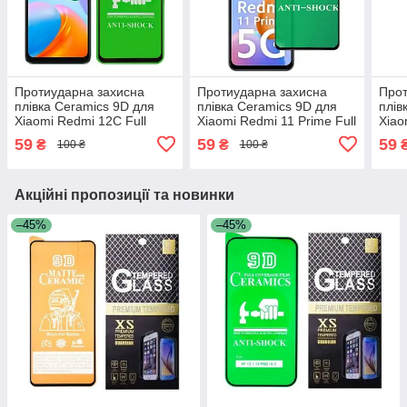
Протиударна захисна
Протиударна захисна
Прот
плівка Ceramics 9D для
плівка Ceramics 9D для
плів
Xiaomi Redmi 12C Full
Xiaomi Redmi 11 Prime Full
Xiao
Glue (0.3 мм, 9D) з
Glue (0.3 мм, 9D) чорна
(M2
59
59
59
₴
₴
100 ₴
100 ₴
чорною рамкою
рамка
Full
чорн
Акційні пропозиції та новинки
–45%
–45%