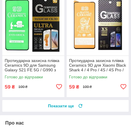
Протиударна захисна плівка
Протиударна захисна плівка
Ceramics 9D для Samsung
Ceramics 9D для Xiaomi Black
Galaxy S21 FE 5G / G990 з
Shark 4 / 4 Pro / 4S / 4S Pro /
чорною рамкою, глянцева
5 / 5 RS з чорною рамкою,
Готово до відправки
Готово до відправки
матова
59
59
₴
₴
100 ₴
100 ₴
Показати ще
Про нас