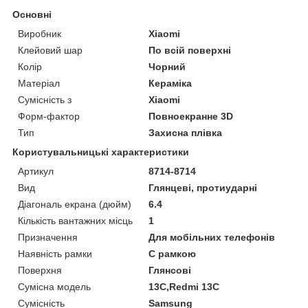
Основні
Виробник
Xiaomi
Клейовий шар
По всій поверхні
Колір
Чорний
Матеріал
Кераміка
Сумісність з
Xiaomi
Форм-фактор
Повноекранне 3D
Тип
Захисна плівка
Користувальницькі характеристики
Артикул
8714-8714
Вид
Глянцеві, протиударні
Діагональ екрана (дюйм)
6.4
Кількість вантажних місць
1
Призначення
Для мобільних телефонів
Наявність рамки
C рамкою
Поверхня
Глянсові
Сумісна модель
13C,Redmi 13C
Сумісність
Samsung