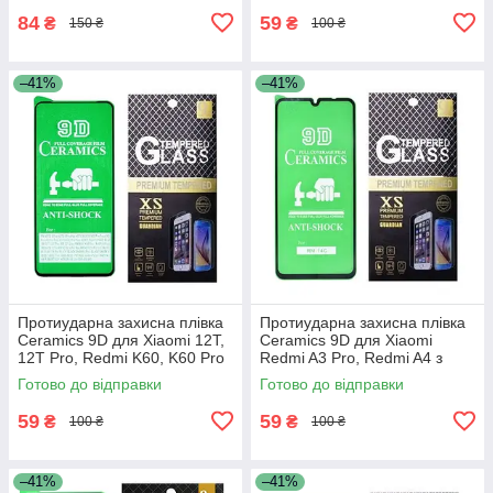
84
59
₴
₴
150 ₴
100 ₴
–41%
–41%
Протиударна захисна плівка
Протиударна захисна плівка
Ceramics 9D для Xiaomi 12T,
Ceramics 9D для Xiaomi
12T Pro, Redmi K60, K60 Pro
Redmi A3 Pro, Redmi A4 з
з чорною рамкою, глянцева
чорною рамкою
Готово до відправки
Готово до відправки
59
59
₴
₴
100 ₴
100 ₴
–41%
–41%