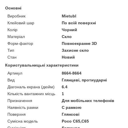
Основні
Виробник
Mietubl
Клейовий шар
По всій поверхні
Колір
Чорний
Матеріал
Скло
Форм-фактор
Повноекранне 3D
Тип
Захисне скло
Стан
Новий
Користувальницькі характеристики
Артикул
8664-8664
Вид
Глянцеві, протиударні
Діагональ екрана (дюйм)
6.4
Кількість вантажних місць
1
Призначення
Для мобільних телефонів
Наявність рамки
C рамкою
Поверхня
Глянсові
Сумісна модель
Poco C65,C65
Сумісність
Samsung