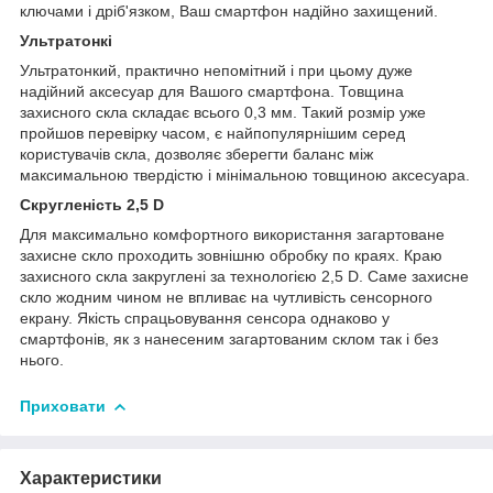
ключами і дріб'язком, Ваш смартфон надійно захищений.
Ультратонкі
Ультратонкий, практично непомітний і при цьому дуже
надійний аксесуар для Вашого смартфона. Товщина
захисного скла складає всього 0,3 мм. Такий розмір уже
пройшов перевірку часом, є найпопулярнішим серед
користувачів скла, дозволяє зберегти баланс між
максимальною твердістю і мінімальною товщиною аксесуара.
Скругленість 2,5 D
Для максимально комфортного використання загартоване
захисне скло проходить зовнішню обробку по краях. Краю
захисного скла закруглені за технологією 2,5 D. Саме захисне
скло жодним чином не впливає на чутливість сенсорного
екрану. Якість спрацьовування сенсора однаково у
смартфонів, як з нанесеним загартованим склом так і без
нього.
Приховати
Характеристики