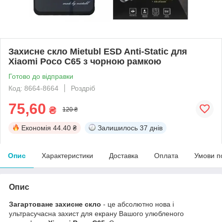
Захисне скло Mietubl ESD Anti-Static для
Xiaomi Poco C65 з чорною рамкою
Готово до відправки
Код: 8664-8664
Роздріб
75,60
₴
120 ₴
Економія
44.40 ₴
Залишилось
37 днів
Опис
Характеристики
Доставка
Оплата
Умови п
Опис
Загартоване захисне скло
- це абсолютно нова і
ультрасучасна захист для екрану Вашого улюбленого