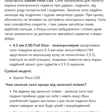
смартфона
Xiaomi Poco C65
. Скло призначене для захисту
екрана електронного гаджета при ударах, падіннях, від
різного роду потертостей і подряпин. Захисне скло надійно
захищає від подряпин і чудово амортизує удари. При цьому,
абсолютно не впливає на чутливість сенсорного екрану. Скло
має олеофобне покриття, і тим самим запобігає появі
відбитків пальців, а більш сильні забруднення і плями дуже
легко знімаються за допомогою звичайної серветки з мікро-
фібри.
0.3 мм 2.5D Full Glue
-
повнорозмірне
загартоване
скло товщина всього 0.3 мм клас зносостійкості 9H,
зкруглення по верхньому кутку за технологією 2,5 D,
клеїться по всій площині, покриває повністю весь екран,
надійний захист для гаджетів з 2.5 D екраном
Сумісні моделі:
Xiaomi Poco C65
Чим захисне скло краще від захисної плівки?
На відміну від захисної плівки - захисне скло при
падінні приймає удар на себе і навіть якщо Ваш
улюблений гаджет вислизне з рук після падіння його
екран швидше за все буде цілий і неушкоджений;