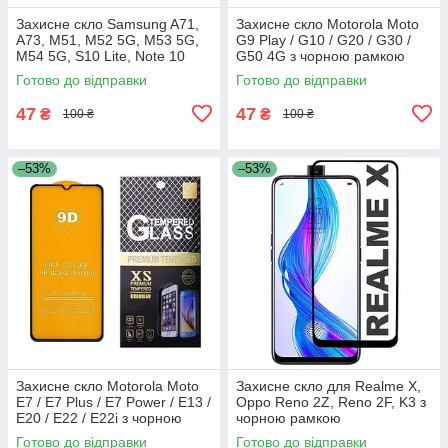
Захисне скло Samsung A71,
Захисне скло Motorola Moto
A73, M51, M52 5G, M53 5G,
G9 Play / G10 / G20 / G30 /
M54 5G, S10 Lite, Note 10
G50 4G з чорною рамкою
Lite, A715, A716, A725, A736,
Готово до відправки
Готово до відправки
M515, M526, M536,
47
47
₴
₴
100 ₴
100 ₴
–53%
–53%
Захисне скло Motorola Moto
Захисне скло для Realme X,
E7 / E7 Plus / E7 Power / E13 /
Oppo Reno 2Z, Reno 2F, K3 з
E20 / E22 / E22i з чорною
чорною рамкою
рамкою
Готово до відправки
Готово до відправки