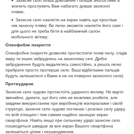
Захисне скло більш довговічне і більше зносостійке а
значить прослужить Вам набагато довше захисної
плівки;
Захисне скло наклеїти на екран навіть ще простіше
ніж захисну плівку. Ви легко зможете наклеїти його самі і
для цього не треба бігти в найближчий салон
мобільного зв'язку;
Олеофобне покриття
Олеофобне покриття дозволяє протистояти появі пилу, слідів
жиру та інших забруднень на захисному склі. Дрібні
забруднення будуть видалятись самостійно, а решта легко
прибрати просто протерши скло. Ваші відбитками пальців
будуть залишатися з Вами а не на поверхні захисного скла).
Протиударне
Захисне скло чудово протистоїть ударного впливу. Не варто
звичайно, думати, що його ніяк не можливо розбити, але
завдяки використаним при виробництві матеріалами і своїй
структурі, захисне скло чудово поглинає і розсіює силу удару
по всій площині і тим самим надійно захищає екран
смартфона. Навіть якщо при сильному ударі захисне скло
пошкодиться швидше за все екран Вашого смартфона
залишиться цілим і неушкодженим.