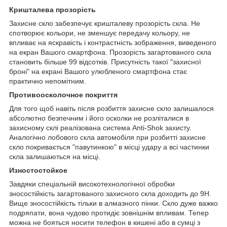
Кришталева прозорість
Захисне скло забезпечує кришталеву прозорість скла. Не
спотворює кольори, не зменшує передачу кольору, не
впливає на яскравість і контрастність зображення, виведеного
на екран Вашого смартфона. Прозорість загартованого скла
становить більше 99 відсотків. Присутність такої "захисної
броні" на екрані Вашого улюбленого смартфона стає
практично непомітним.
Противоосколочное покриття
Для того щоб навіть після розбиття захисне скло залишалося
абсолютно безпечним і його осколки не розліталися в
захисному склі реалізована система Anti-Shok захисту.
Аналогічно лобового скла автомобіля при розбитті захисне
скло покривається "павутинкою" в місці удару а всі частинки
скла залишаються на місці.
Изностостойкое
Завдяки спеціальній високотехнологічної обробки
зносостійкість загартованого захисного скла доходить до 9H.
Вище зносостійкість тільки в алмазного пінки. Скло дуже важко
подряпати, вона чудово протидіє зовнішнім впливам. Тепер
можна не бояться носити телефон в кишені або в сумці з