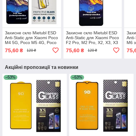
Захисне скло Mietubl ESD
Захисне скло Mietubl ESD
Захи
Anti-Static для Xiaomi Poco
Anti-Static для Xiaomi Poco
Anti
M4 5G, Poco M5 4G, Poco
F2 Pro, M2 Pro, X2, X3, X3
M6 
C50, Poco C51 з чорною
NFC, X3 pro з чорною
75,60
75,60
75,
₴
₴
120 ₴
120 ₴
рамкою
рамкою
Акційні пропозиції та новинки
–53%
–53%