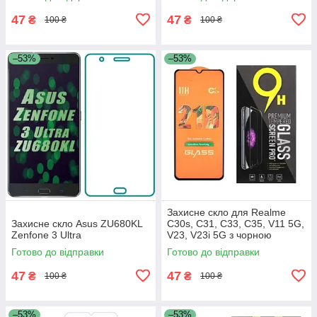
47
47
₴
₴
100 ₴
100 ₴
–53%
–53%
Захисне скло для Realme
Захисне скло Asus ZU680KL
C30s, C31, С33, C35, V11 5G,
Zenfone 3 Ultra
V23, V23i 5G з чорною
рамкою
Готово до відправки
Готово до відправки
47
47
₴
₴
100 ₴
100 ₴
–53%
–53%