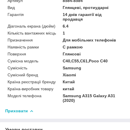
Артикул
8584-8584
Вид
Глянцеві, протиударні
Гарантія
14 днів гарантії від
продавця
Діагональ екрана (дюйм)
6.4
Кількість вантажних місць
1
Призначення
Для мобільних телефонів
Наявність рамки
C рамкою
Поверхня
Глянсові
Сумісна модель
C40,C55,C61,Poco C40
Сумісність
Samsung
Сумісний бренд
Xiaomi
Країна реєстрації бренду
Китай
Країна-виробник товару
китай
Моделі телефона
Samsung A315 Galaxy A31
(2020)
Приховати
Умови доставки