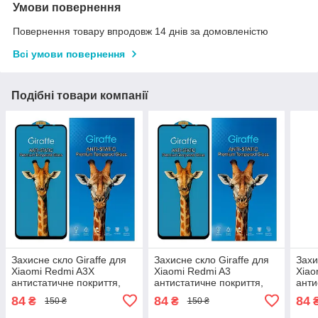
Умови повернення
Повернення товару впродовж 14 днів за домовленістю
Всі умови повернення
Подібні товари компанії
Захисне скло Giraffe для
Захисне скло Giraffe для
Захи
Xiaomi Redmi A3X
Xiaomi Redmi A3
Xiao
антистатичне покриття,
антистатичне покриття,
анти
олеофобне, з чорною
олеофобне, з чорною
олео
84
84
84
₴
₴
150 ₴
150 ₴
рамкою
рамкою
рам