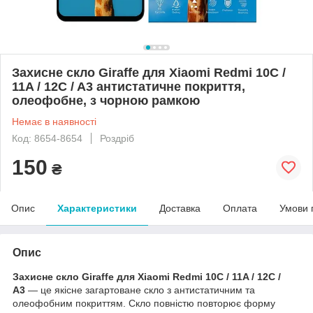
Захисне скло Giraffe для Xiaomi Redmi 10C /
11A / 12C / A3 антистатичне покриття,
олеофобне, з чорною рамкою
Немає в наявності
Код: 8654-8654
Роздріб
150
₴
Опис
Характеристики
Доставка
Оплата
Умови 
Опис
Захисне скло Giraffe для Xiaomi Redmi 10C / 11A / 12C /
A3
— це якісне загартоване скло з антистатичним та
олеофобним покриттям. Скло повністю повторює форму