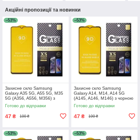
Акційні пропозиції та новинки
–53%
–53%
Захисне скло Samsung
Захисне скло Samsung
Galaxy A35 5G, A55 5G, M35
Galaxy A14, M14, A14 5G
5G (A356, A556, M356) з
(A145, A146, M146) з чорною
чорною рамкою
рамкою
Готово до відправки
Готово до відправки
47
47
₴
₴
100 ₴
100 ₴
–53%
–53%