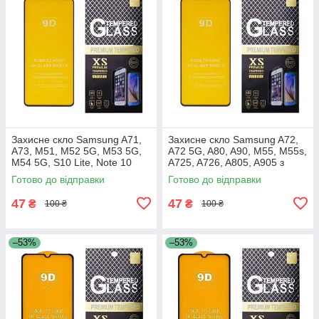
Захисне скло Samsung A71,
Захисне скло Samsung A72,
A73, M51, M52 5G, M53 5G,
A72 5G, A80, A90, M55, M55s,
M54 5G, S10 Lite, Note 10
A725, A726, A805, A905 з
Lite, A715, A716, A725, A736,
чорною рамкою
Готово до відправки
Готово до відправки
M515, M526, M536,
47
47
₴
₴
100 ₴
100 ₴
–53%
–53%