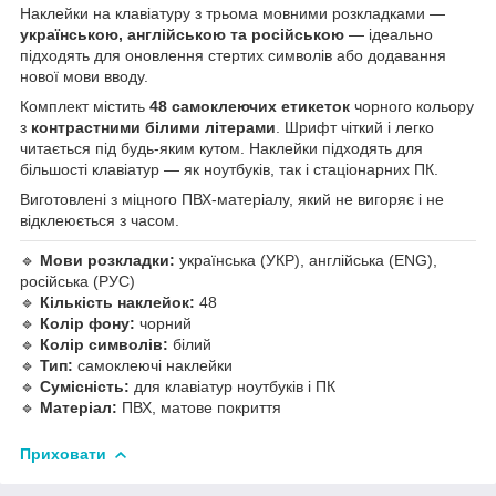
Наклейки на клавіатуру з трьома мовними розкладками —
українською, англійською та російською
— ідеально
підходять для оновлення стертих символів або додавання
нової мови вводу.
Комплект містить
48 самоклеючих етикеток
чорного кольору
з
контрастними білими літерами
. Шрифт чіткий і легко
читається під будь-яким кутом. Наклейки підходять для
більшості клавіатур — як ноутбуків, так і стаціонарних ПК.
Виготовлені з міцного ПВХ-матеріалу, який не вигоряє і не
відклеюється з часом.
🔹
Мови розкладки:
українська (УКР), англійська (ENG),
російська (РУС)
🔹
Кількість наклейок:
48
🔹
Колір фону:
чорний
🔹
Колір символів:
білий
🔹
Тип:
самоклеючі наклейки
🔹
Сумісність:
для клавіатур ноутбуків і ПК
🔹
Матеріал:
ПВХ, матове покриття
Приховати