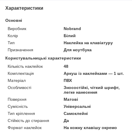
Характеристики
Основні
Виробник
Nobrand
Колір
Білий
Тип
Наклейка на клавіатуру
Призначення
Для ноутбука
Користувальницькі характеристики
Кількість наклейок
48
Комплектація
Аркуш із наклейками — 1 шт.
Матеріал
ПВХ
Особливості
Зносостійкі, чіткий шрифт,
легке нанесення
Поверхня
Матові
Сумісність
Універсальні
Тип кріплення
Самоклейні
Стійкість до стирання
Да
Формат наклейок
На кожну клавішу окремо