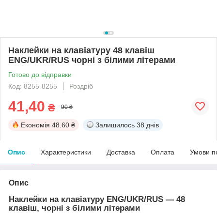
Наклейки на клавіатуру 48 клавіш
ENG/UKR/RUS чорні з білими літерами
Готово до відправки
Код: 8255-8255
Роздріб
41,40
₴
90 ₴
Економія
48.60 ₴
Залишилось
38 днів
Опис
Характеристики
Доставка
Оплата
Умови п
Опис
Наклейки на клавіатуру ENG/UKR/RUS — 48
клавіш, чорні з білими літерами