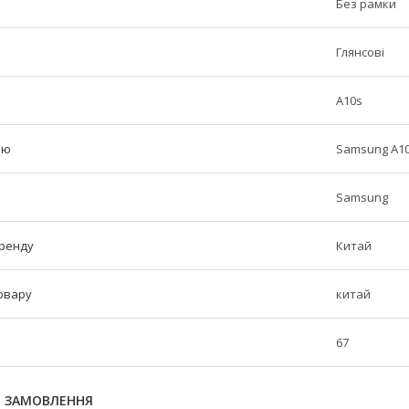
Без рамки
Глянсові
A10s
лю
Samsung A10
Samsung
бренду
Китай
овару
китай
67
Я ЗАМОВЛЕННЯ