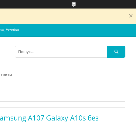
вів, Україна
нтакти
Samsung A107 Galaxy A10s без