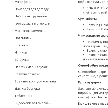
Мікрофони
відбитків пальців,
0.3мм 2,5D
- 
Приладдя для догляду
клеїться по всі
Набори інструментів
Сумісність:
Ізолювальні матеріали
Samsung Galax
Samsung Galax
Монтажні елементи
Чим захисне скло
Паяльники
На відміну ві
Брелоки
його екран шви
Захисне скло 
Нічники
Захисне скло 
до найближчого 
3D-ручки
Олеофобне покр
Пластик для 3D ручок
Олеофобне покриття
Розумні розетки
самостійно, а решт
Зовнішні корпусні частини
Протиударне
Дитяча безпека
Захисне скло чудо
виробництві матері
Таблетниці
смартфона. Навіть
Ендоскопи автомобільні
Кришталева проз