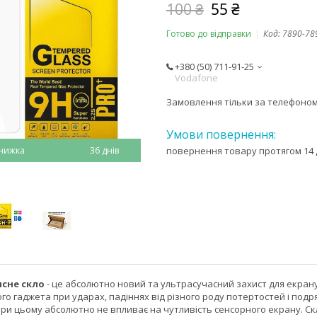
100 ₴
55 ₴
Готово до відправки
Код:
7890-78
+380 (50) 711-91-25
Vodafone
Замовлення тільки за телефоно
36 днів
повернення товару протягом 14 
исне скло
- це абсолютно новий та ультрасучасний захист для екран
о гаджета при ударах, падіннях від різного роду потертостей і подр
ри цьому абсолютно не впливає на чутливість сенсорного екрану. Скл