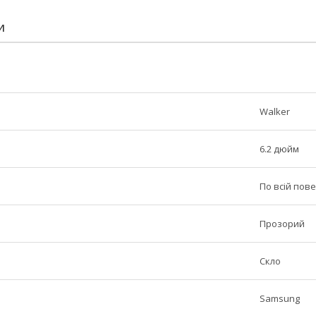
И
Walker
6.2 дюйм
По всій пове
Прозорий
Скло
Samsung