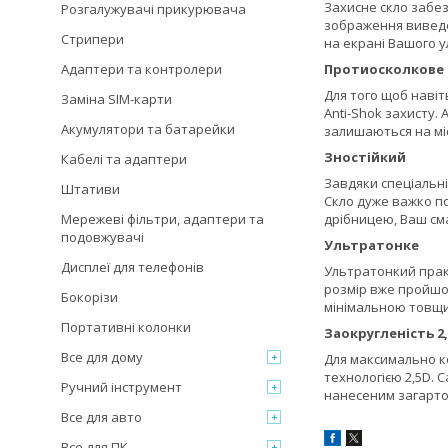
Захисне скло забез
Розгалужувачі прикурювача
зображення виведен
Стрипери
на екрані Вашого 
Адаптери та контролери
Протиосколкове
Для того щоб навіт
Заміна SIM-карти
Anti-Shok захисту.
Акумулятори та батарейки
залишаються на міс
Зностійкий
Кабелі та адаптери
Завдяки спеціальні
Штативи
Скло дуже важко по
Мережеві фільтри, адаптери та
дрібницею, Ваш см
подовжувачі
Ультратонке
Дисплеї для телефонів
Ультратонкий прак
розмір вже пройшо
Бокорізи
мінімальною товщи
Портативні колонки
Заокругленість 2
Все для дому
Для максимально к
технологією 2,5D. 
Ручний інструмент
нанесеним загартов
Все для авто
Все для ПК