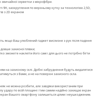
ю звичайної серветки з мікрофібри.
і 9H, заокруглення по верхньому кутку за технологією 2,5D,
тів з 2D екраном
авіть якщо Ваш улюблений гаджет вислизне з рук після падіння
 довше захисної плівки;
гко зможете наклеїти його самі і для цього не потрібно бігти
ям на захисному склі. Дрібні забруднення будуть видалятися
тимуться з Вами, а не на поверхні захисного скла.
 ніяк не можна розбити, але завдяки використаним при
илу удару по всій площині і тим самим надійно захищає екран
 екран Вашого смартфону залишиться цілим і неушкодженим.