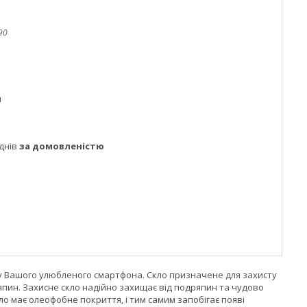
90
м
днів
за домовленістю
у Вашого улюбленого смартфона. Скло призначене для захисту
япин. Захисне скло надійно захищає від подряпин та чудово
о має олеофобне покриття, і тим самим запобігає появі