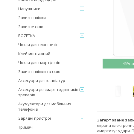
Навушники
Захисні плівки
Захисне скло
ROZETKA
Чохли для планшетів
Клей монтажний
Чохли для смартфонів
–45%
Захисні плівки та скло
Аксесуари для клавіатур
Аксесуари до смарт-годинників і
трекерів
Акумулятори для мобільних
телефонів
Зарядні пристрої
Загартоване зах
екрана електронног
Тримачі
амортизує удари. П