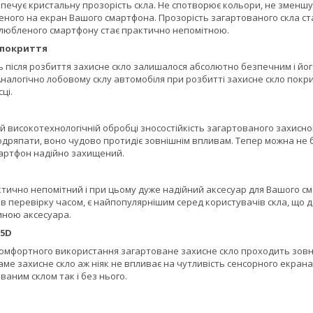
печує кристальну прозорість скла. Не спотворює кольори, не зменшує
ого на екран Вашого смартфона. Прозорість загартованого скла стано
улюбленого смартфону стає практично непомітною.
 покриття
ь після розбиття захисне скло залишалося абсолютно безпечним і йог
 Аналогічно лобовому склу автомобіля при розбитті захисне скло покри
ці.
й високотехнологічній обробці зносостійкість загартованого захисного
дряпати, воно чудово протидіє зовнішнім впливам. Тепер можна не б
артфон надійно захищений.
тично непомітний і при цьому дуже надійний аксесуар для Вашого см
в перевірку часом, є найпопулярнішим серед користувачів скла, що 
ною аксесуара.
,5D
омфортного використання загартоване захисне скло проходить зовніш
Саме захисне скло аж ніяк не впливає на чутливість сенсорного екрана
аним склом так і без нього.