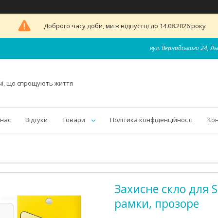
Доброго часу доби, ми в відпустці до 14.08.2026 року
вул. Вернадського 24, Ль
чі, що спрощують життя
 нас
Відгуки
Товари
Політика конфіденційності
Ко
Захисне скло для 
рамки, прозоре