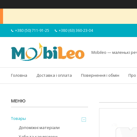
+380 (50) 711-91-25
+380 (63) 360-23-04
Mobileo — маленькі ре
Головна
Доставка і оплата
Повернення і обмін
Про
Товары
Допоміжні матеріали
Хаби та кардрідери