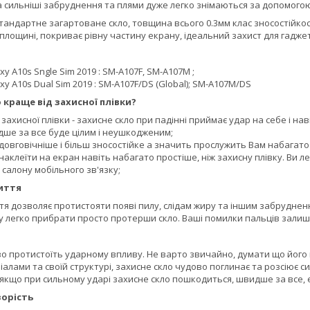
 а сильніші забруднення та плями дуже легко знімаються за допомого
стандартне загартоване скло, товщина всього 0.3мм клас зносостійкост
й площині, покриває рівну частину екрану, ідеальний захист для гадже
y A10s Sngle Sim 2019 : SM-A107F, SM-A107M ;
y A10s Dual Sim 2019 : SM-A107F/DS (Global); SM-A107M/DS
 краще від захисної плівки?
д захисної плівки - захисне скло при падінні приймає удар на себе і н
дше за все буде цілим і неушкодженим;
довговічніше і більш зносостійке а значить прослужить Вам набагато
наклеїти на екран навіть набагато простіше, ніж захисну плівку. Ви ле
салону мобільного зв'язку;
иття
 дозволяє протистояти появі пилу, слідам жиру та іншим забрудненн
у легко прибрати просто протерши скло. Ваші помилки пальців залиша
во протистоїть ударному впливу. Не варто звичайно, думати що його
алами та своїй структурі, захисне скло чудово поглинає та розсіює с
 якщо при сильному ударі захисне скло пошкодиться, швидше за все,
орість