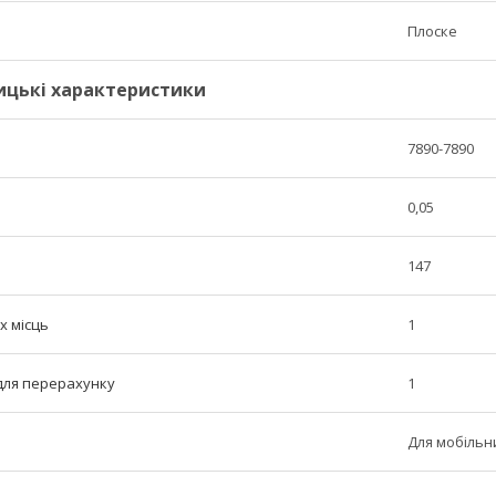
Плоске
ицькі характеристики
7890-7890
0,05
147
х місць
1
 для перерахунку
1
Для мобільн