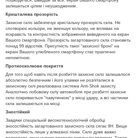
залишиться цілим і неушкодженим.
Кришталева прозорість
Захисне скло забезпечує кристальну прозорість скла. Не
спотворює кольори, не зменшує кольору, не впливає на
яскравість та контрастність зображення виведеного на екран
Вашого смартфона. Прозорість загартованого скла становить
понад 99 відсотків. Присутність такої "захисної броні" на
екрані Вашого улюбленого смартфону стає практично
непомітною.
Протиосколкове покриття
Для того щоб навіть після розбиття захисне скло залишалося
абсолютно безпечним і його уламки не розліталися в
захисному склі реалізована система Anti-Shok захисту.
Аналогічно лобовому склу автомобіля при розбитті захисне
скло покривається "павутинкою" у місці удару, а всі частинки
скла залишаються на місці.
Зностійкий
Завдяки спеціальній високотехнологічній обробці
зносостійкість загартованого захисного скла сягає 9H. Вище
зносостійкість лише у алмазної пінки. Скло дуже важко
подряпати, воно чудово протидіє зовнішнім впливам. Тепер