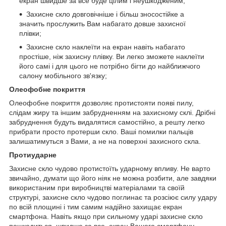
екран швидше за все буде цілим і неушкодженим;
Захисне скло довговічніше і більш зносостійке а
значить прослужить Вам набагато довше захисної
плівки;
Захисне скло наклеїти на екран навіть набагато
простіше, ніж захисну плівку. Ви легко зможете наклеїти
його самі і для цього не потрібно бігти до найближчого
салону мобільного зв'язку;
Олеофобне покриття
Олеофобне покриття дозволяє протистояти появі пилу,
слідам жиру та іншим забрудненням на захисному склі. Дрібні
забруднення будуть видалятися самостійно, а решту легко
прибрати просто протерши скло. Ваші помилки пальців
залишатимуться з Вами, а не на поверхні захисного скла.
Протиударне
Захисне скло чудово протистоїть ударному впливу. Не варто
звичайно, думати що його ніяк не можна розбити, але завдяки
використаним при виробництві матеріалами та своїй
структурі, захисне скло чудово поглинає та розсіює силу удару
по всій площині і тим самим надійно захищає екран
смартфона. Навіть якщо при сильному ударі захисне скло
пошкодиться, швидше за все, екран Вашого смартфону