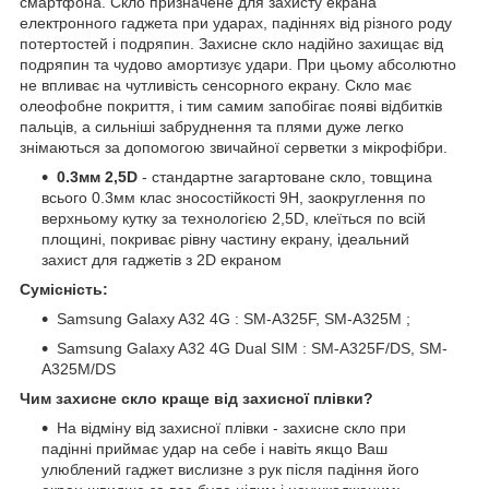
смартфона. Скло призначене для захисту екрана
електронного гаджета при ударах, падіннях від різного роду
потертостей і подряпин. Захисне скло надійно захищає від
подряпин та чудово амортизує удари. При цьому абсолютно
не впливає на чутливість сенсорного екрану. Скло має
олеофобне покриття, і тим самим запобігає появі відбитків
пальців, а сильніші забруднення та плями дуже легко
знімаються за допомогою звичайної серветки з мікрофібри.
0.3мм 2,5D
- стандартне загартоване скло, товщина
всього 0.3мм клас зносостійкості 9H, заокруглення по
верхньому кутку за технологією 2,5D, клеїться по всій
площині, покриває рівну частину екрану, ідеальний
захист для гаджетів з 2D екраном
Сумісність:
Samsung Galaxy A32 4G : SM-A325F, SM-A325M ;
Samsung Galaxy A32 4G Dual SIM : SM-A325F/DS, SM-
A325M/DS
Чим захисне скло краще від захисної плівки?
На відміну від захисної плівки - захисне скло при
падінні приймає удар на себе і навіть якщо Ваш
улюблений гаджет вислизне з рук після падіння його