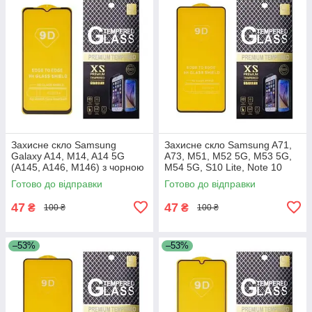
Захисне скло Samsung
Захисне скло Samsung A71,
Galaxy A14, M14, A14 5G
A73, M51, M52 5G, M53 5G,
(A145, A146, M146) з чорною
M54 5G, S10 Lite, Note 10
рамкою
Lite, A715, A716, A725, A736,
Готово до відправки
Готово до відправки
M515, M526, M536,
47
47
₴
₴
100 ₴
100 ₴
–53%
–53%