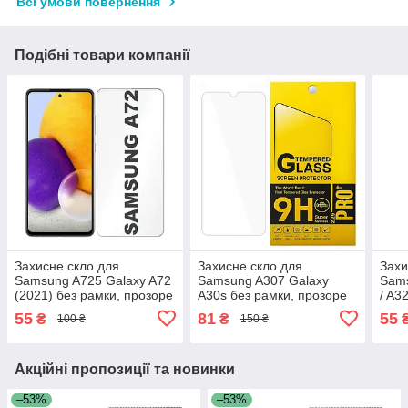
Всі умови повернення
Подібні товари компанії
Захисне скло для
Захисне скло для
Захи
Samsung A725 Galaxy A72
Samsung A307 Galaxy
Sams
(2021) без рамки, прозоре
A30s без рамки, прозоре
/ A3
прозоре
без 
55
81
55
₴
₴
100 ₴
150 ₴
Акційні пропозиції та новинки
–53%
–53%