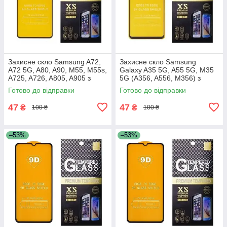
Захисне скло Samsung A72,
Захисне скло Samsung
A72 5G, A80, A90, M55, M55s,
Galaxy A35 5G, A55 5G, M35
A725, A726, A805, A905 з
5G (A356, A556, M356) з
чорною рамкою
чорною рамкою
Готово до відправки
Готово до відправки
47
47
₴
₴
100 ₴
100 ₴
–53%
–53%