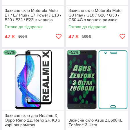
Захисне скло Motorola Moto
Захисне скло Motorola Moto
E7 / E7 Plus / E7 Power / E13 /
G9 Play / G10 / G20 / G30 /
E20 / E22 / E22i з чорною
G50 4G з чорною рамкою
рамкою
Готово до відправки
Готово до відправки
47
47
₴
₴
100 ₴
100 ₴
–53%
–53%
Захисне скло для Realme X,
Oppo Reno 2Z, Reno 2F, K3 з
Захисне скло Asus ZU680KL
чорною рамкою
Zenfone 3 Ultra