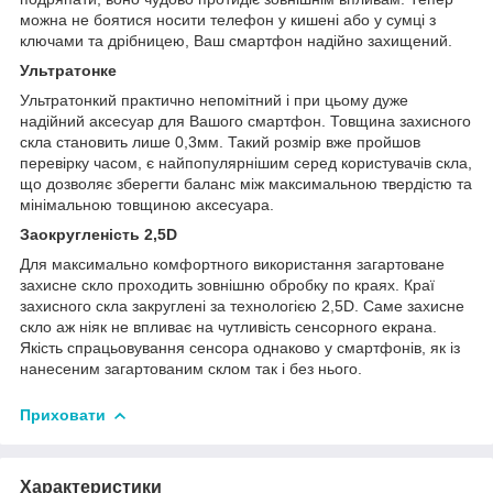
можна не боятися носити телефон у кишені або у сумці з
ключами та дрібницею, Ваш смартфон надійно захищений.
Ультратонке
Ультратонкий практично непомітний і при цьому дуже
надійний аксесуар для Вашого смартфон. Товщина захисного
скла становить лише 0,3мм. Такий розмір вже пройшов
перевірку часом, є найпопулярнішим серед користувачів скла,
що дозволяє зберегти баланс між максимальною твердістю та
мінімальною товщиною аксесуара.
Заокругленість 2,5D
Для максимально комфортного використання загартоване
захисне скло проходить зовнішню обробку по краях. Краї
захисного скла закруглені за технологією 2,5D. Саме захисне
скло аж ніяк не впливає на чутливість сенсорного екрана.
Якість спрацьовування сенсора однаково у смартфонів, як із
нанесеним загартованим склом так і без нього.
Приховати
Характеристики