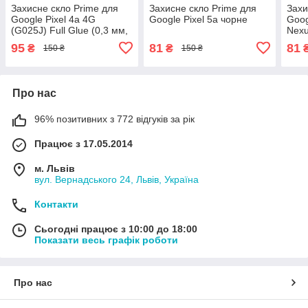
Захисне скло Prime для
Захисне скло Prime для
Захи
Google Pixel 4a 4G
Google Pixel 5a чорне
Goog
(G025J) Full Glue (0,3 мм,
Nex
2,5D) чорне
(0.3
95
81
81
₴
₴
150 ₴
150 ₴
Про нас
96% позитивних з 772 відгуків за рік
Працює з 17.05.2014
м. Львів
вул. Вернадського 24, Львів, Україна
Контакти
Сьогодні працює з 10:00 до 18:00
Показати весь графік роботи
Про нас