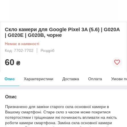
Скло камери для Google Pixel 3A (5.6) | G020A
| G020E | G020B, чорне
Немає в наявності
Код: 7702-7702
Роздріб
60
₴
Опис
Характеристики
Доставка
Оплата
Умови п
Опис
Призначено для заміни старого скла основної камери в
Вашому смартфоні. Старе скло з часом може покритися
потертостями і тріщинами які починають впливати на якість
роботи камери смартфона. Заміна скла основної камери