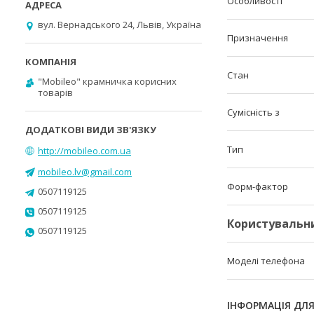
Особливості
вул. Вернадського 24, Львів, Україна
Призначення
Стан
"Mobileo" крамничка корисних
товарів
Сумісність з
Тип
http://mobileo.com.ua
mobileo.lv@gmail.com
Форм-фактор
0507119125
0507119125
Користувальн
0507119125
Моделі телефона
ІНФОРМАЦІЯ ДЛ