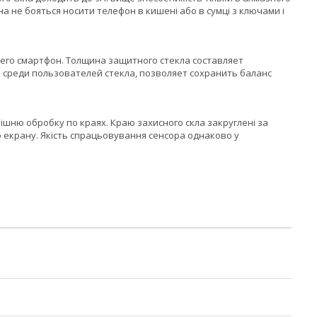
а не бояться носити телефон в кишені або в сумці з ключами і
его смартфон. Толщина защитного стекла составляет
 среди пользователей стекла, позволяет сохранить баланс
шню обробку по краях. Краю захисного скла закруглені за
о екрану. Якість спрацьовування сенсора однаково у