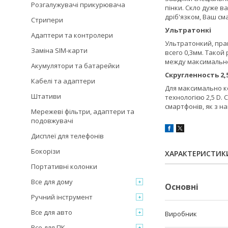
Розгалужувачі прикурювача
пінки. Скло дуже в
дріб'язком, Ваш с
Стрипери
Ультратонкі
Адаптери та контролери
Ультратонкий, пра
Заміна SIM-карти
всего 0,3мм. Тако
между максимальн
Акумулятори та батарейки
Скругленность 2,
Кабелі та адаптери
Для максимально к
Штативи
технологією 2,5 D.
смартфонів, як з н
Мережеві фільтри, адаптери та
подовжувачі
Дисплеї для телефонів
Бокорізи
ХАРАКТЕРИСТИК
Портативні колонки
Все для дому
Основні
Ручний інструмент
Все для авто
Виробник
Все для ПК