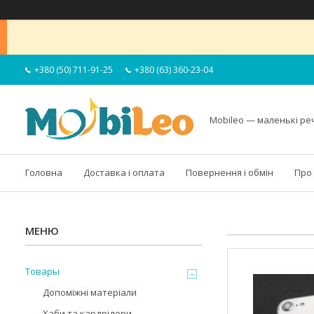
+380 (50) 711-91-25
+380 (63) 360-23-04
Mobileo — маленькі ре
Головна
Доставка і оплата
Повернення і обмін
Про
Товары
Допоміжні матеріали
Хаби та кардрідери