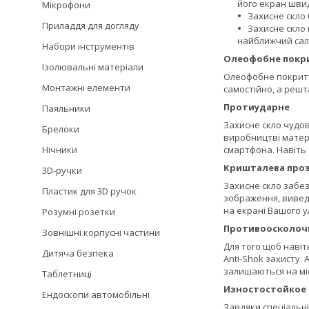
його екран швид
Мікрофони
Захисне скло 
Приладдя для догляду
Захисне скло 
найближчий сало
Набори інструментів
Олеофобне покр
Ізолювальні матеріали
Олеофобне покриття
Монтажні елементи
самостійно, а решт
Протиударне
Паяльники
Захисне скло чудов
Брелоки
виробництві матері
Нічники
смартфона. Навіть
Кришталева проз
3D-ручки
Захисне скло забез
Пластик для 3D ручок
зображення, виведе
на екрані Вашого 
Розумні розетки
Противоосколоч
Зовнішні корпусні частини
Для того щоб навіт
Дитяча безпека
Anti-Shok захисту.
залишаються на міс
Таблетниці
Изностостойкое
Ендоскопи автомобільні
Завдяки спеціальні