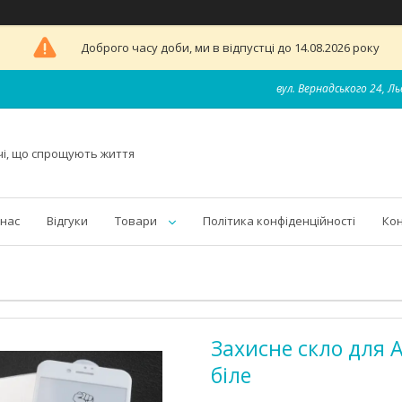
Доброго часу доби, ми в відпустці до 14.08.2026 року
вул. Вернадського 24, Ль
чі, що спрощують життя
 нас
Відгуки
Товари
Політика конфіденційності
Ко
Захисне скло для Ap
біле