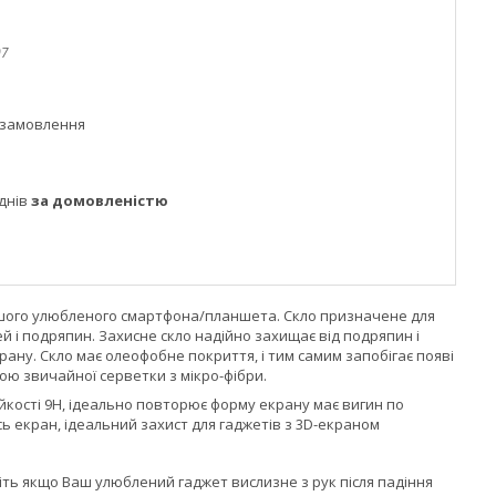
07
 замовлення
днів
за домовленістю
Вашого улюбленого смартфона/планшета. Скло призначене для
й і подряпин. Захисне скло надійно захищає від подряпин і
ану. Скло має олеофобне покриття, і тим самим запобігає появі
гою звичайної серветки з мікро-фібри.
йкості 9H, ідеально повторює форму екрану має вигин по
ь екран, ідеальний захист для гаджетів з 3D-екраном
авіть якщо Ваш улюблений гаджет вислизне з рук після падіння