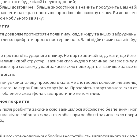
ше за все буде цілий і неушкоджений;
більш довговічне і більше зносостійке а значить прослужить Вам наб
наклеїти на екран навіть ще простіше ніж захисну плівку. Ви легко змо
н мобільного зв'язку;
иття
 дозволяє протистояти появі пилу, слідів жиру та інших забруднень 
а легко прибрати просто протерши скло. Ваші відбитками пальців буд
о протистоїть ударного впливу. Не варто звичайно, думати, що його
алами і своїй структурі, захисне скло чудово поглинає і розсіює силу
 якщо при сильному ударі захисне скло пошкодиться швидше за все 
орість
печує кришталеву прозорість скла. Не спотворює кольори, не зменшує
ного на екран Вашого смартфона. Прозорість загартованого скла стан
улюбленого смартфона стає практично непомітним.
ное покриття
ь після розбиття захисне скло залишалося абсолютно безпечним і йог
 Аналогічно лобового скла автомобіля при розбитті захисне скло покри
ці.
й високотехнологічної обробки зносостійкість загартованого захисно