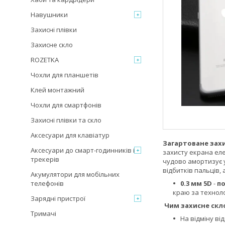
Навушники
Захисні плівки
Захисне скло
ROZETKA
Чохли для планшетів
Клей монтажний
Чохли для смартфонів
Захисні плівки та скло
Аксесуари для клавіатур
Загартоване зах
Аксесуари до смарт-годинників і
захисту екрана еле
трекерів
чудово амортизує у
відбитків пальців,
Акумулятори для мобільних
телефонів
0.3 мм 5D
-
п
краю за техноло
Зарядні пристрої
Чим захисне скло
Тримачі
На відміну ві