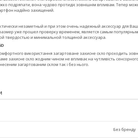
ажко подряпати, вона чудово протидіє зовнішнім впливам. Тепер можн
мартфон надійно захищений.
ктически незаметный и при этом очень надежный аксессуар для Ваш
й размер уже прошел проверку временем, является самым популярным
ой твердостью и минимальной толщиной аксессуара.
5D
омфортного використання загартоване захисне скло проходить зовні
 Саме захисне скло жодним чином не впливає на чутливість сенсорног
анесеним загартованим склом так і без нього.
И
Без бренду