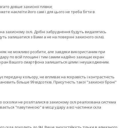
агато довше захисної плівки;
жете наклеїти його самі і для цього не треба бігти в
на захисному склі. Дрібні забруднення будуть видалятись
уть залишатися з Вами а не на поверхні захисного скла).
 ніяк не можливо розбити, але завдяки використаним при
 удару по всій площині і тим самим надійно захищає екран
екран Вашого смартфона залишиться цілим і неушкодженим.
 передачу кольору, не впливає на яскравість і контрастність
овить більше 99 відсотків. Присутність такої "захисної броні"
о осколки не розліталися в захисному склі реалізована система
вається "павутинкою" в місці удару а всі частинки скла
го скла доходить до 9H. Вище зносостійкість тільки в алмазного