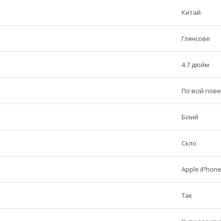
Китай
Глянсове
4.7 дюйм
По всій пове
Білий
Скло
Apple iPhone
Так