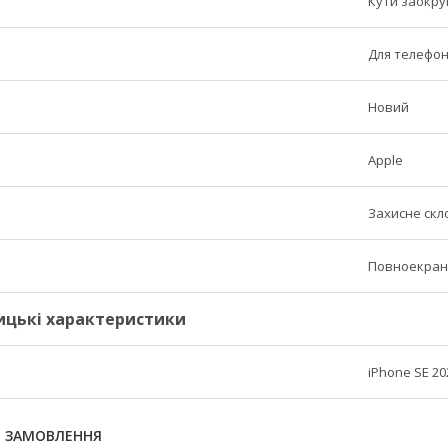
Кути заокру
Для телефо
Новий
Apple
Захисне скл
Повноекран
ицькі характеристики
iPhone SE 20
Я ЗАМОВЛЕННЯ