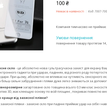
100 ₴
Немає в наявності
Код:
7007-70
Компанія тимчасово не приймає
повернення товару протягом 14 
исне скло
- це абсолютно нова і ультрасучасна захист для екрану 
ктронного гаджета при ударах, падіннях, від різного роду потертосте
дари. При цьому, абсолютно не впливає на чутливість сенсорного екр
 а більш сильні забруднення і плями дуже легко знімаються за допомо
овнорозмірне
загартоване скло товщина всього 0.3 мм клас зносості
гією 3D, має клеющую основу по всій площині , покриває повністю вес
 краще від захисної плівки?
д захисної плівки - захисне скло при падінні приймає удар на себе і н