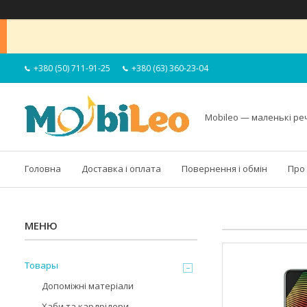
+380 (50) 711-91-25
+380 (63) 360-23-04
Mobileo — маленькі ре
Головна
Доставка і оплата
Повернення і обмін
Про
Товары
Допоміжні матеріали
Хаби та кардрідери