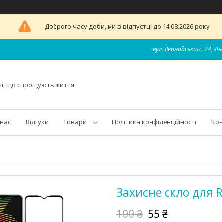
Доброго часу доби, ми в відпустці до 14.08.2026 року
вул. Вернадського 24, Ль
чі, що спрощують життя
 нас
Відгуки
Товари
Політика конфіденційності
Ко
Захисне скло для 
100 ₴
55 ₴