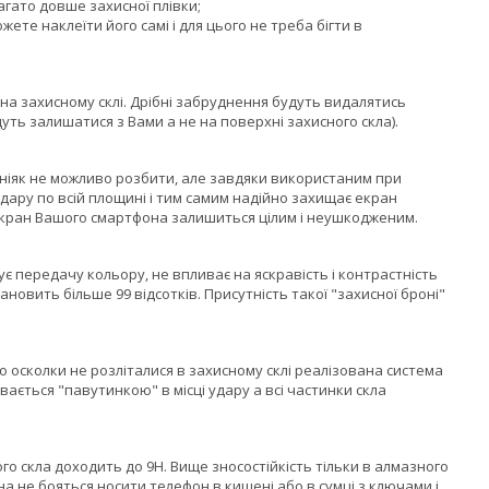
агато довше захисної плівки;
жете наклеїти його самі і для цього не треба бігти в
на захисному склі. Дрібні забруднення будуть видалятись
уть залишатися з Вами а не на поверхні захисного скла).
 ніяк не можливо розбити, але завдяки використаним при
 удару по всій площині і тим самим надійно захищає екран
екран Вашого смартфона залишиться цілим і неушкодженим.
 передачу кольору, не впливає на яскравість і контрастність
овить більше 99 відсотків. Присутність такої "захисної броні"
о осколки не розліталися в захисному склі реалізована система
вається "павутинкою" в місці удару а всі частинки скла
го скла доходить до 9H. Вище зносостійкість тільки в алмазного
а не бояться носити телефон в кишені або в сумці з ключами і