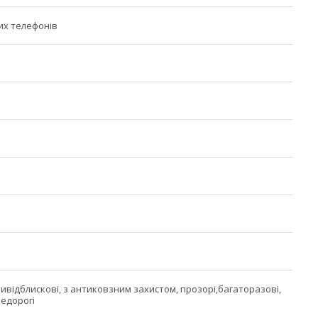
их телефонів
тивідблискові, з антиковзним захистом, прозорі,багаторазові,
недорогі