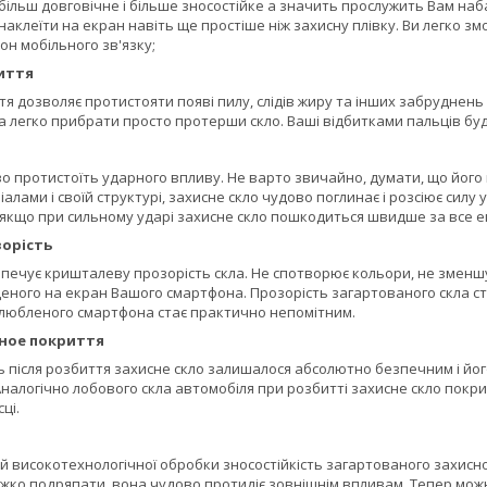
більш довговічне і більше зносостійке а значить прослужить Вам наб
наклеїти на екран навіть ще простіше ніж захисну плівку. Ви легко змо
н мобільного зв'язку;
иття
 дозволяє протистояти появі пилу, слідів жиру та інших забруднень 
а легко прибрати просто протерши скло. Ваші відбитками пальців буд
о протистоїть ударного впливу. Не варто звичайно, думати, що його
алами і своїй структурі, захисне скло чудово поглинає і розсіює силу
 якщо при сильному ударі захисне скло пошкодиться швидше за все 
орість
печує кришталеву прозорість скла. Не спотворює кольори, не зменшує
ного на екран Вашого смартфона. Прозорість загартованого скла стан
улюбленого смартфона стає практично непомітним.
ное покриття
ь після розбиття захисне скло залишалося абсолютно безпечним і йог
 Аналогічно лобового скла автомобіля при розбитті захисне скло покри
ці.
й високотехнологічної обробки зносостійкість загартованого захисно
ажко подряпати, вона чудово протидіє зовнішнім впливам. Тепер можн