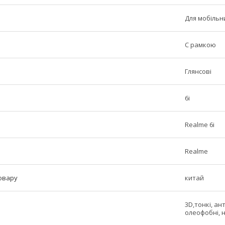
Для мобільн
C рамкою
Глянсові
6i
Realme 6i
Realme
овару
китай
3D,тонкі, ан
олеофобні, 