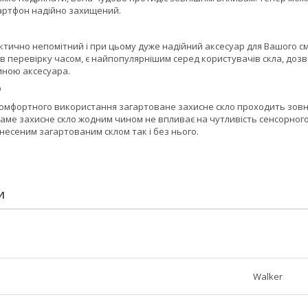
мартфон надійно захищений.
тично непомітний і при цьому дуже надійний аксесуар для Вашого см
 перевірку часом, є найпопулярнішим серед користувачів скла, дозв
ною аксесуара.
D
омфортного використання загартоване захисне скло проходить зовні
 Саме захисне скло жодним чином не впливає на чутливість сенсорног
анесеним загартованим склом так і без нього.
И
Walker