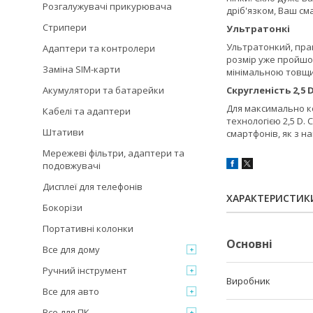
Розгалужувачі прикурювача
дріб'язком, Ваш с
Стрипери
Ультратонкі
Ультратонкий, прак
Адаптери та контролери
розмір уже пройшов
Заміна SIM-карти
мінімальною товщи
Акумулятори та батарейки
Скругленість 2,5 
Для максимально к
Кабелі та адаптери
технологією 2,5 D.
Штативи
смартфонів, як з н
Мережеві фільтри, адаптери та
подовжувачі
Дисплеї для телефонів
ХАРАКТЕРИСТИК
Бокорізи
Портативні колонки
Основні
Все для дому
Ручний інструмент
Виробник
Все для авто
Все для ПК