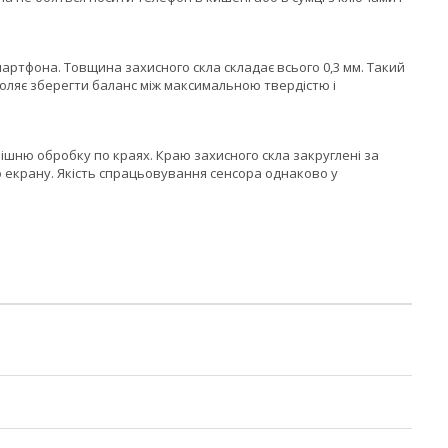
артфона. Товщина захисного скла складає всього 0,3 мм. Такий
оляє зберегти баланс між максимальною твердістю і
шню обробку по краях. Краю захисного скла закруглені за
о екрану. Якість спрацьовування сенсора однаково у