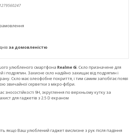
1279560247
 замовлення
днів
за домовленістю
Вашого улюбленого смартфона
Realme 6i
. Скло призначене для
й і подряпин. Захисне скло надійно захищає від подряпин і
ану. Скло має олеофобне покриття, і тим самим запобігає появі
гою звичайної серветки з мікро-фібри.
с зносостійкості 9H, зкруглення по верхньому кутку за
ахист для гаджетів з 2.5 D екраном
авіть якщо Ваш улюблений гаджет вислизне з рук після падіння