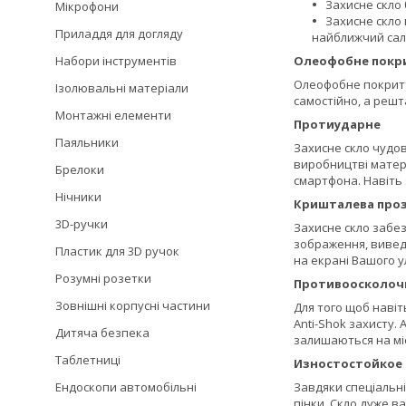
Захисне скло 
Мікрофони
Захисне скло 
Приладдя для догляду
найближчий сало
Набори інструментів
Олеофобне покр
Олеофобне покриття
Ізолювальні матеріали
самостійно, а решт
Монтажні елементи
Протиударне
Паяльники
Захисне скло чудов
виробництві матері
Брелоки
смартфона. Навіть
Нічники
Кришталева проз
3D-ручки
Захисне скло забез
зображення, виведе
Пластик для 3D ручок
на екрані Вашого 
Розумні розетки
Противоосколоч
Зовнішні корпусні частини
Для того щоб навіт
Anti-Shok захисту.
Дитяча безпека
залишаються на міс
Таблетниці
Изностостойкое
Ендоскопи автомобільні
Завдяки спеціальні
пінки. Скло дуже в