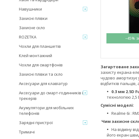
Навушники
Захисні плівки
Захисне скло
ROZETKA
–45%
Чохли для планшетів
Клей монтажний
Чохли для смартфонів
Загартоване зах
захисту екрана еле
Захисні плівки та скло
чудово амортизує у
Аксесуари для клавіатур
відбитків пальців,
0.3 мм 2.5D F
Аксесуари до смарт-годинників і
технологією 2,5 
трекерів
Сумісні моделі:
Акумулятори для мобільних
телефонів
Realme 6i : R
Чим захисне скло
Зарядні пристрої
На відміну ві
Тримачі
його екран швид