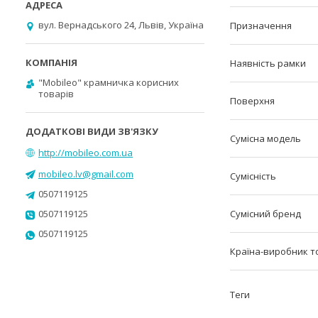
вул. Вернадського 24, Львів, Україна
Призначення
Наявність рамки
"Mobileo" крамничка корисних
товарів
Поверхня
Сумісна модель
http://mobileo.com.ua
mobileo.lv@gmail.com
Сумісність
0507119125
0507119125
Сумісний бренд
0507119125
Країна-виробник т
Теги