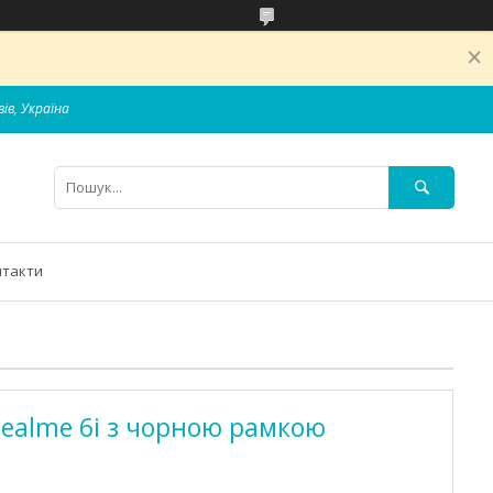
вів, Україна
нтакти
Realme 6i з чорною рамкою