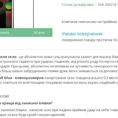
Готово до відправки
Код:
640278-
Компанія тимчасово не приймає
38 днів
повернення товару протягом 14 
исне скло
- це абсолютно нова і ультрасучасна захист для екрану 
ктронного гаджета при ударах, падіннях, від різного роду потертосте
дари. При цьому, абсолютно не впливає на чутливість сенсорного екр
 а більш сильні забруднення і плями дуже легко знімаються за допомо
ull Glue
-
повнорозмірне
загартоване скло товщина всього 0.3 мм кла
D, клеїться по всій площині, покриває повністю весь екран, надійний з
MX2040
 краще від захисної плівки?
д захисної плівки - захисне скло при падінні приймає удар на себе і н
ше за все буде цілий і неушкоджений;