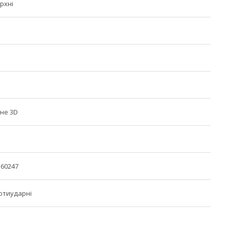
рхні
не 3D
560247
ротиударні