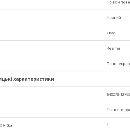
По всій пове
Чорний
Скло
Realme
Повноекран
ицькі характеристики
640278-1279
Глянцеві, п
х місць
1