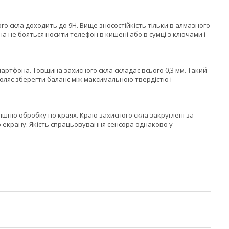
го скла доходить до 9H. Вище зносостійкість тільки в алмазного
а не бояться носити телефон в кишені або в сумці з ключами і
артфона. Товщина захисного скла складає всього 0,3 мм. Такий
оляє зберегти баланс між максимальною твердістю і
шню обробку по краях. Краю захисного скла закруглені за
о екрану. Якість спрацьовування сенсора однаково у