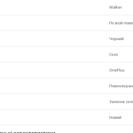
Walker
По всій пове
Чорний
Скло
OnePlus
Повноекран
Захисне скл
Новий