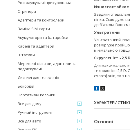
Розгалужувачі прикурювача
Изностостойкое
Стрипери
Завдяки спеціальні
пінки. Скло дуже в
Адаптери та контролери
дріб'язком, Ваш с
Заміна SIM-карти
Ультратонкі
Акумулятори та батарейки
Ультратонкий, прак
розмір уже пройшов
Кабелі та адаптери
мінімальною товщи
Штативи
Скругленість 2,5 
Мережеві фільтри, адаптери та
Для максимально к
подовжувачі
технологією 2,5 D.
смартфонів, як з н
Дисплеї для телефонів
Бокорізи
Портативні колонки
ХАРАКТЕРИСТИК
Все для дому
Ручний інструмент
Все для авто
Основні
Все для ПК