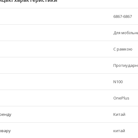
ицькі характеристики
6867-6867
Для мобільн
C рамкою
Протиударні,
N100
OnePlus
бренду
Китай
овару
китай