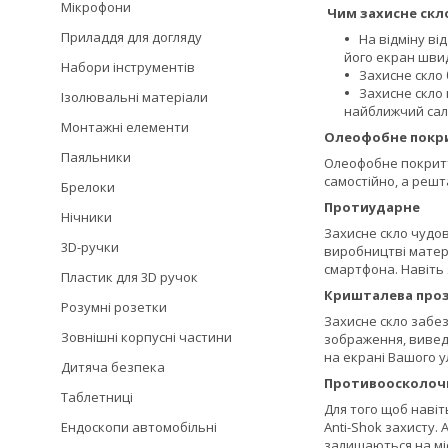
Мікрофони
Чим захисне скло
Приладдя для догляду
На відміну ві
його екран швид
Набори інструментів
Захисне скло 
Захисне скло 
Ізолювальні матеріали
найближчий сало
Монтажні елементи
Олеофобне покр
Паяльники
Олеофобне покриття
самостійно, а решт
Брелоки
Протиударне
Нічники
Захисне скло чудов
3D-ручки
виробництві матері
смартфона. Навіть
Пластик для 3D ручок
Кришталева проз
Розумні розетки
Захисне скло забез
Зовнішні корпусні частини
зображення, виведе
на екрані Вашого 
Дитяча безпека
Противоосколоч
Таблетниці
Для того щоб навіт
Ендоскопи автомобільні
Anti-Shok захисту.
залишаються на міс