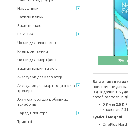
Навушники
Захисні плівки
Захисне скло
ROZETKA
Чохли для планшетів
Клей монтажний
Чохли для смартфонів
–45%
Захисні плівки та скло
Аксесуари для клавіатур
Загартоване зах
Аксесуари до смарт-годинників і
призначене для зах
трекерів
від подряпин і чуд
запобігає появі ві
Акумулятори для мобільних
телефонів
0.3 мм 2.5 D F
технологією 2,5 
Зарядні пристрої
Сумісні моделі:
Тримачі
OnePlus Nord