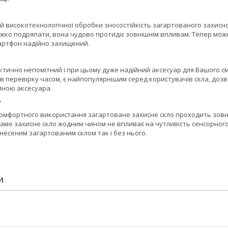
й високотехнологічної обробки зносостійкість загартованого захисно
ажко подряпати, вона чудово протидіє зовнішнім впливам. Тепер можн
мартфон надійно захищений.
тично непомітний і при цьому дуже надійний аксесуар для Вашого см
 перевірку часом, є найпопулярнішим серед користувачів скла, дозв
ною аксесуара.
D
омфортного використання загартоване захисне скло проходить зовні
 Саме захисне скло жодним чином не впливає на чутливість сенсорног
анесеним загартованим склом так і без нього.
И