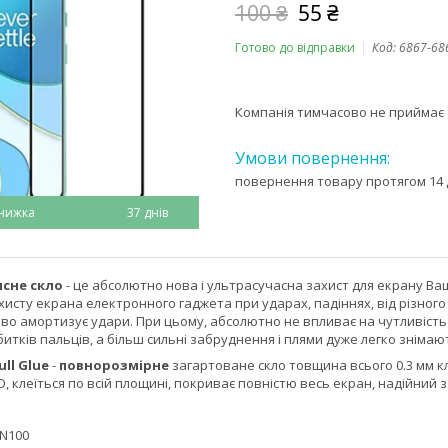
100 ₴
55 ₴
Готово до відправки
Код:
6867-68
Компанія тимчасово не приймає
повернення товару протягом 14 
37 днів
исне скло
- це абсолютно нова і ультрасучасна захист для екрану 
исту екрана електронного гаджета при ударах, падіннях, від різного
ово амортизує удари. При цьому, абсолютно не впливає на чутливість
дбитків пальців, а більш сильні забруднення і плями дуже легко зніма
ull Glue
-
повнорозмірне
загартоване скло товщина всього 0.3 мм кл
D, клеїться по всій площині, покриває повністю весь екран, надійний з
 N100