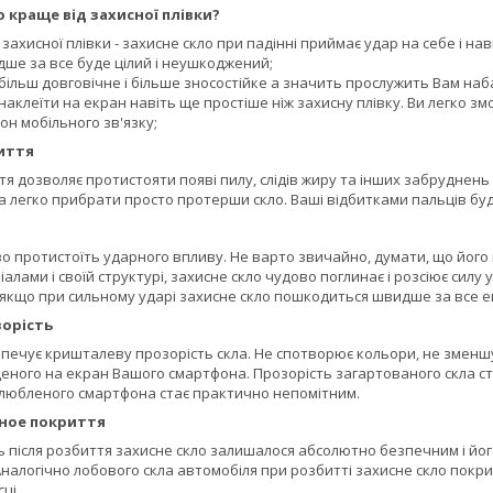
 краще від захисної плівки?
д захисної плівки - захисне скло при падінні приймає удар на себе і н
ше за все буде цілий і неушкоджений;
більш довговічне і більше зносостійке а значить прослужить Вам наб
наклеїти на екран навіть ще простіше ніж захисну плівку. Ви легко змо
н мобільного зв'язку;
иття
 дозволяє протистояти появі пилу, слідів жиру та інших забруднень 
а легко прибрати просто протерши скло. Ваші відбитками пальців буд
о протистоїть ударного впливу. Не варто звичайно, думати, що його
алами і своїй структурі, захисне скло чудово поглинає і розсіює силу
 якщо при сильному ударі захисне скло пошкодиться швидше за все 
орість
печує кришталеву прозорість скла. Не спотворює кольори, не зменшує
ного на екран Вашого смартфона. Прозорість загартованого скла стан
улюбленого смартфона стає практично непомітним.
ное покриття
ь після розбиття захисне скло залишалося абсолютно безпечним і йог
 Аналогічно лобового скла автомобіля при розбитті захисне скло покри
ці.