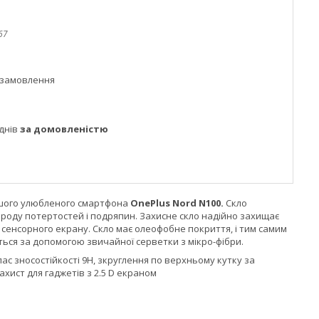
67
 замовлення
днів
за домовленістю
Вашого улюбленого смартфона
OnePlus Nord N100.
Скло
 роду потертостей і подряпин. Захисне скло надійно захищає
 сенсорного екрану. Скло має олеофобне покриття, і тим самим
ються за допомогою звичайної серветки з мікро-фібри.
ас зносостійкості 9H, зкруглення по верхньому кутку за
ахист для гаджетів з 2.5 D екраном