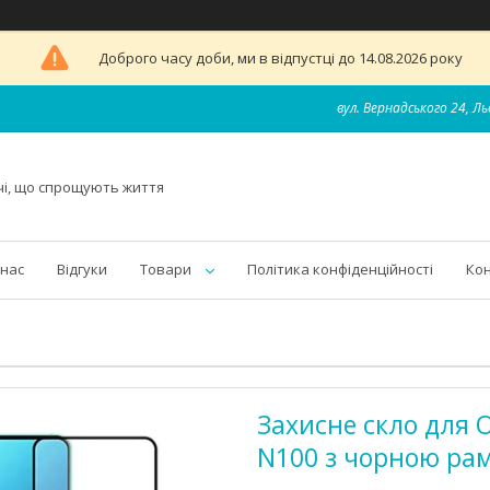
Доброго часу доби, ми в відпустці до 14.08.2026 року
вул. Вернадського 24, Ль
чі, що спрощують життя
 нас
Відгуки
Товари
Політика конфіденційності
Ко
Захисне скло для O
N100 з чорною ра