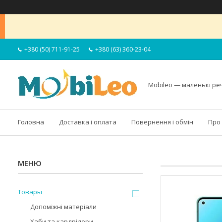
+380 (50) 711-91-25
+380 (63) 360-23-04
Mobileo — маленькі ре
Головна
Доставка і оплата
Повернення і обмін
Про
Товары
Допоміжні матеріали
Хаби та кардрідери