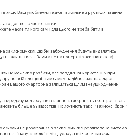
авіть якщо Ваш улюблений гаджет вислизне з рук після падіння
агато довше захисної плівки;
жете наклеїти його самі і для цього не треба бігти в
на захисному склі. Дрібні забруднення будуть видалятись
уть залишатися з Вами а не на поверхні захисного скла).
 ніяк не можливо розбити, але завдяки використаним при
 удару по всій площині і тим самим надійно захищає екран
екран Вашого смартфона залишиться цілим і неушкодженим.
 передачу кольору, не впливає на яскравість і контрастність
овить більше 99 відсотків. Присутність такої "захисної броні"
о осколки не розліталися в захисному склі реалізована система
вається "павутинкою" в місці удару а всі частинки скла