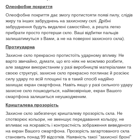
Олеофобне покриття
Олеофобне покриття дає змогу протистояти появі пилу, слідів
жиру та інших забруднень на захисному склі. Дрібні
забруднення будуть видалені самостійно, а решта легко
прибрати просто протерши скло. Ваші відбитки пальців
залишатимуться з Вами, а не на поверхні захисного скла).
Протиударна
Захисне скло прекрасно протистоїть ударному впливу. Не
варто звичайно, думати, що его ніяк не можливо розбити,
але завдяки використаним у разі виробництві матеріалами та
своєю структурі, захисне скло прекрасно поглинає й розсіює
силу удару по всій площині та в такий спосіб надійно
захищає екран смартфона. Навіть якщо у разі сильного удару
захисне скло пошкодиться, найімовірніше, екран Вашого
смартфона залишиться неушкодженим.
Кришталева прозорість
Захисне скло забезпечує кришталеву прозорість скла. Не
спотворює кольори, не зменшує передавання кольору, не
впливає на яскравість і контрастність зображення виведеного
на екран Вашого смартфона. Прозорість загартованого скла
становить понад 99 відсотків. Наявність такої "захисної броні"