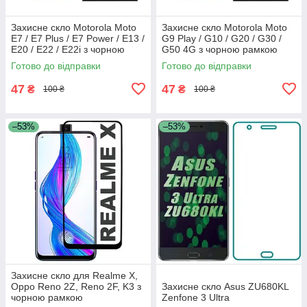
Захисне скло Motorola Moto
Захисне скло Motorola Moto
E7 / E7 Plus / E7 Power / E13 /
G9 Play / G10 / G20 / G30 /
E20 / E22 / E22i з чорною
G50 4G з чорною рамкою
рамкою
Готово до відправки
Готово до відправки
47
47
₴
₴
100 ₴
100 ₴
–53%
–53%
Захисне скло для Realme X,
Oppo Reno 2Z, Reno 2F, K3 з
Захисне скло Asus ZU680KL
чорною рамкою
Zenfone 3 Ultra