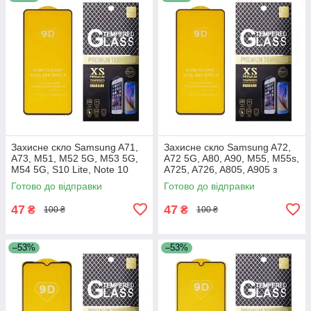
Захисне скло Samsung A71,
Захисне скло Samsung A72,
A73, M51, M52 5G, M53 5G,
A72 5G, A80, A90, M55, M55s,
M54 5G, S10 Lite, Note 10
A725, A726, A805, A905 з
Lite, A715, A716, A725, A736,
чорною рамкою
Готово до відправки
Готово до відправки
M515, M526, M536,
47
47
₴
₴
100 ₴
100 ₴
–53%
–53%