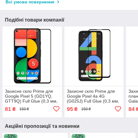
Всі умови повернення
Подібні товари компанії
Захисне скло Prime для
Захисне скло Prime для
Захи
Google Pixel 5 (GD1YQ,
Google Pixel 4a 4G
пла
GTT9Q) Full Glue (0,3 мм,
(G025J) Full Glue (0,3 мм,
Gala
2,5D) чорне
2,5D) чорне
T235
81
95
84
₴
₴
150 ₴
150 ₴
оле
Акційні пропозиції та новинки
–53%
–53%