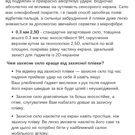
від подряпин и прекрасно амортизує удари. Водночас
абсолютно не впливає на чутливість сенсорного екрана. Скло
має олеофобний покриття, і в такий спосіб запобігає появі
відбитків пальців, а сильніші забруднення й плями дуже легко
знімаються за допомогою звичайної серветки з мікрофібри.
0.3 мм 2,5D
- стандартне загартоване скло, товщина
всього 0.3 мм клас зносостійкості 9H, скруглення
верхнім кутом за технологією 2,5D, клеїться по всій
площині, покриває рівну частину екрана, ідеальний
захист для ґаджетів із 2D-екраном
Чим захисне скло краще від захисної плівки?
На відміну від захисної плівки — захисне скло під час
падіння приймає удар на себе й навіть якщо
Ваш улюблений ґаджет вислизне з рук після падіння
його екран швидше за все буде цілий і неушкоджений;
Захисне скло довговічніше та більш зносостійке, а
отже, слугуватиме Вам набагато довше за захисну
плівку;
Захисне скло наклеїти на екран навіть простіше, ніж
захисну плівку. Ви легко зможете наклеїти його самі та
для цього не потрібно бігти у найближчий салон
мобільного зв'язку;