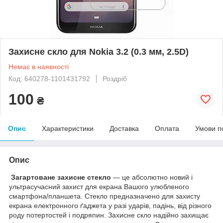
Захисне скло для Nokia 3.2 (0.3 мм, 2.5D)
Немає в наявності
Код: 640278-1101431792
Роздріб
100
₴
Опис
Характеристики
Доставка
Оплата
Умови п
Опис
Загартоване захисне стекло
— це абсолютно новий і
ультрасучасний захист для екрана Вашого улюбленого
смартфона/планшета. Стекло предназначено для захисту
екрана електронного ґаджета у разі ударів, падінь, від різного
роду потертостей і подряпин. Захисне скло надійно захищає