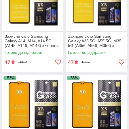
Захисне скло Samsung
Захисне скло Samsung
Galaxy A14, M14, A14 5G
Galaxy A35 5G, A55 5G, M35
(A145, A146, M146) з чорною
5G (A356, A556, M356) з
рамкою
чорною рамкою
Готово до відправки
Готово до відправки
47
47
₴
₴
100 ₴
100 ₴
–53%
–53%