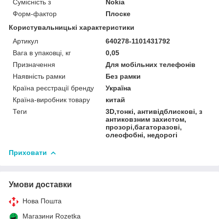
Сумісність з
Nokia
Форм-фактор
Плоске
Користувальницькі характеристики
Артикул
640278-1101431792
Вага в упаковці, кг
0,05
Призначення
Для мобільних телефонів
Наявність рамки
Без рамки
Країна реєстрації бренду
Україна
Країна-виробник товару
китай
Теги
3D,тонкі, антивідблискові, з
антиковзним захистом,
прозорі,багаторазові,
олеофобні, недорогі
Приховати
Умови доставки
Нова Пошта
Магазини Rozetka