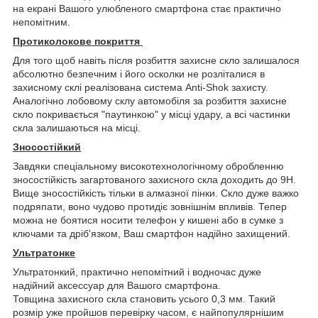
на екрані Вашого улюбленого смартфона стає практично
непомітним.
Протиколокове покриття
Для того щоб навіть після розбиття захисне скло залишалося
абсолютно безпечним і його осколки не розліталися в
захисному склі реалізована система Anti-Shok захисту.
Аналогічно лобовому склу автомобіля за розбиття захисне
скло покривається "паутинкою" у місці удару, а всі частинки
скла залишаються на місці.
Зносостійкий
Завдяки спеціальному високотехнологічному обробленню
зносостійкість загартованого захисного скла доходить до 9H.
Вище зносостійкість тільки в алмазної пінки. Скло дуже важко
подряпати, воно чудово протидіє зовнішнім впливів. Тепер
можна не боятися носити телефон у кишені або в сумке з
ключами та дріб'язком, Ваш смартфон надійно захищений.
Ультратонке
Ультратонкий, практично непомітний і водночас дуже
надійний аксессуар для Вашого смартфона.
Товщина захисного скла становить усього 0,3 мм. Такий
розмір уже пройшов перевірку часом, є найпопулярнішим