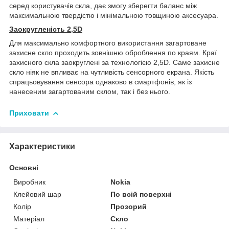
серед користувачів скла, дає змогу зберегти баланс між
максимальною твердістю і мінімальною товщиною аксесуара.
Заокругленість 2,5D
Для максимально комфортного використання загартоване
захисне скло проходить зовнішню оброблення по краям. Краї
захисного скла заокруглені за технологією 2,5D. Саме захисне
скло ніяк не впливає на чутливість сенсорного екрана. Якість
спрацьовування сенсора однаково в смартфонів, як із
нанесеним загартованим склом, так і без нього.
Приховати
Характеристики
Основні
Виробник
Nokia
Клейовий шар
По всій поверхні
Колір
Прозорий
Матеріал
Скло