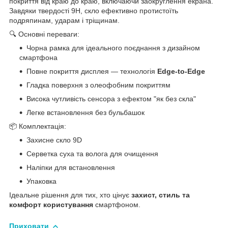
покриття від краю до краю, включаючи заокруглення екрана.
Завдяки твердості 9H, скло ефективно протистоїть
подряпинам, ударам і тріщинам.
🔍 Основні переваги:
Чорна рамка для ідеального поєднання з дизайном
смартфона
Повне покриття дисплея — технологія
Edge-to-Edge
Гладка поверхня з олеофобним покриттям
Висока чутливість сенсора з ефектом "як без скла"
Легке встановлення без бульбашок
📦 Комплектація:
Захисне скло 9D
Серветка суха та волога для очищення
Наліпки для встановлення
Упаковка
Ідеальне рішення для тих, хто цінує
захист, стиль та
комфорт користування
смартфоном.
Приховати