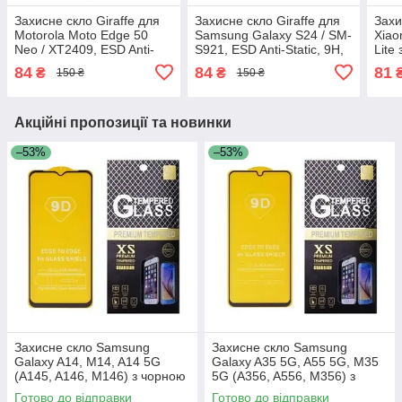
Захисне скло Giraffe для
Захисне скло Giraffe для
Захи
Motorola Moto Edge 50
Samsung Galaxy S24 / SM-
Xiao
Neo / XT2409, ESD Anti-
S921, ESD Anti-Static, 9H,
Lite
Static, 9H, Full Glue, з
Full Glue, з чорною
84
84
81
₴
₴
150 ₴
150 ₴
чорною рамкою
рамкою
Акційні пропозиції та новинки
–53%
–53%
Захисне скло Samsung
Захисне скло Samsung
Galaxy A14, M14, A14 5G
Galaxy A35 5G, A55 5G, M35
(A145, A146, M146) з чорною
5G (A356, A556, M356) з
рамкою
чорною рамкою
Готово до відправки
Готово до відправки