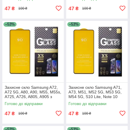
47
47
₴
₴
100 ₴
100 ₴
–53%
–53%
Захисне скло Samsung A72,
Захисне скло Samsung A71,
A72 5G, A80, A90, M55, M55s,
A73, M51, M52 5G, M53 5G,
A725, A726, A805, A905 з
M54 5G, S10 Lite, Note 10
чорною рамкою
Lite, A715, A716, A725, A736,
Готово до відправки
Готово до відправки
M515, M526, M536,
47
47
₴
₴
100 ₴
100 ₴
–53%
–53%