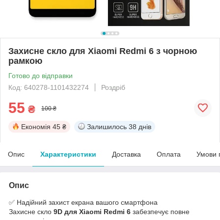
Захисне скло для Xiaomi Redmi 6 з чорною
рамкою
Готово до відправки
Код: 640278-1101432274
Роздріб
55
₴
100 ₴
Економія
45 ₴
Залишилось
38 днів
Опис
Характеристики
Доставка
Оплата
Умови 
Опис
✅ Надійний захист екрана вашого смартфона
Захисне скло
9D для Xiaomi Redmi 6
забезпечує повне