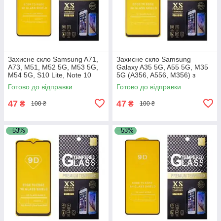
Захисне скло Samsung A71,
Захисне скло Samsung
A73, M51, M52 5G, M53 5G,
Galaxy A35 5G, A55 5G, M35
M54 5G, S10 Lite, Note 10
5G (A356, A556, M356) з
Lite, A715, A716, A725, A736,
чорною рамкою
Готово до відправки
Готово до відправки
M515, M526, M536,
47
47
₴
₴
100 ₴
100 ₴
–53%
–53%