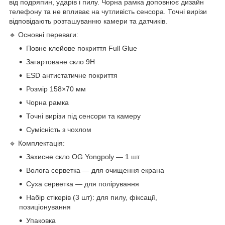
від подряпин, ударів і пилу. Чорна рамка доповнює дизайн
телефону та не впливає на чутливість сенсора. Точні вирізи
відповідають розташуванню камери та датчиків.
🔹 Основні переваги:
Повне клейове покриття Full Glue
Загартоване скло 9H
ESD антистатичне покриття
Розмір 158×70 мм
Чорна рамка
Точні вирізи під сенсори та камеру
Сумісність з чохлом
🔹 Комплектація:
Захисне скло OG Yongpoly — 1 шт
Волога серветка — для очищення екрана
Суха серветка — для полірування
Набір стікерів (3 шт): для пилу, фіксації,
позиціонування
Упаковка