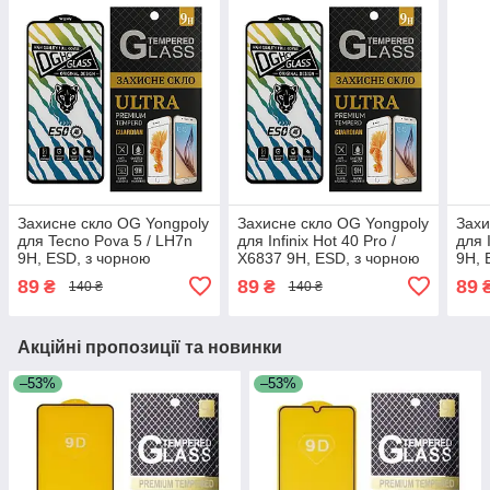
Захисне скло OG Yongpoly
Захисне скло OG Yongpoly
Захи
для Tecno Pova 5 / LH7n
для Infinix Hot 40 Pro /
для 
9H, ESD, з чорною
X6837 9H, ESD, з чорною
9H, 
рамкою
рамкою
рам
89
89
89
₴
₴
140 ₴
140 ₴
Акційні пропозиції та новинки
–53%
–53%