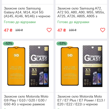
Захисне скло Samsung
Захисне скло Samsung A72,
Galaxy A14, M14, A14 5G
A72 5G, A80, A90, M55, M55s,
(A145, A146, M146) з чорною
A725, A726, A805, A905 з
рамкою
чорною рамкою
Готово до відправки
Готово до відправки
47
47
₴
₴
100 ₴
100 ₴
–53%
–53%
Захисне скло Motorola Moto
Захисне скло Motorola Moto
G9 Play / G10 / G20 / G30 /
E7 / E7 Plus / E7 Power / E13 /
G50 4G з чорною рамкою
E20 / E22 / E22i з чорною
рамкою