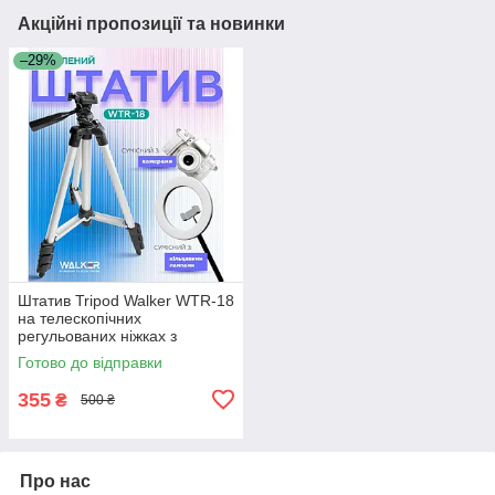
Акційні пропозиції та новинки
–29%
Штатив Tripod Walker WTR-18
на телескопічних
регульованих ніжках з
алюмінію, трипод, тринога,
Готово до відправки
селфі 1м чорний
355
₴
500 ₴
Про нас