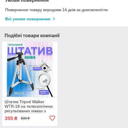
Умови повернення
Повернення товару впродовж 14 днів за домовленістю
Всі умови повернення
Подібні товари компанії
Штатив Tripod Walker
WTR-18 на телескопічних
регульованих ніжках з
алюмінію, трипод,
355
₴
500 ₴
тринога, селфі 1м чорний