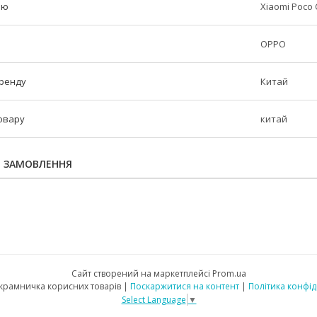
лю
Xiaomi Poco 
OPPO
бренду
Китай
овару
китай
Я ЗАМОВЛЕННЯ
Сайт створений на маркетплейсі
Prom.ua
"Mobileo" крамничка корисних товарів |
Поскаржитися на контент
|
Політика конфід
Select Language
▼