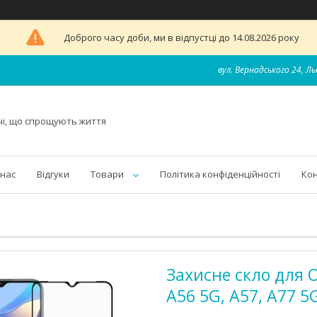
Доброго часу доби, ми в відпустці до 14.08.2026 року
вул. Вернадського 24, Ль
чі, що спрощують життя
 нас
Відгуки
Товари
Політика конфіденційності
Ко
Захисне скло для O
A56 5G, A57, A77 5