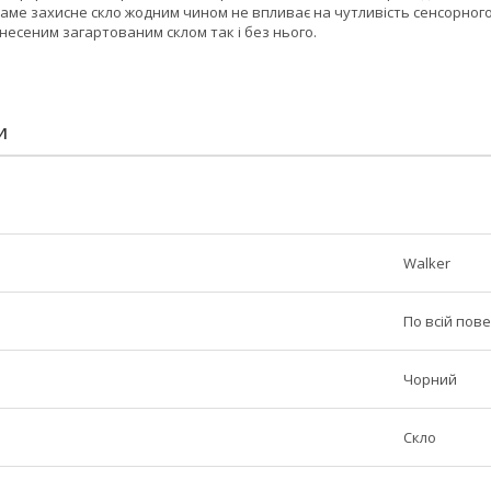
 Саме захисне скло жодним чином не впливає на чутливість сенсорног
анесеним загартованим склом так і без нього.
И
Walker
По всій пове
Чорний
Скло