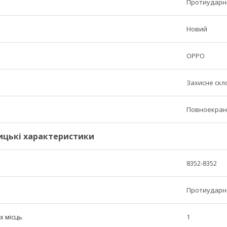
Протиударн
Новий
OPPO
Захисне скл
Повноекран
ицькі характеристики
8352-8352
Протиударні,
х місць
1