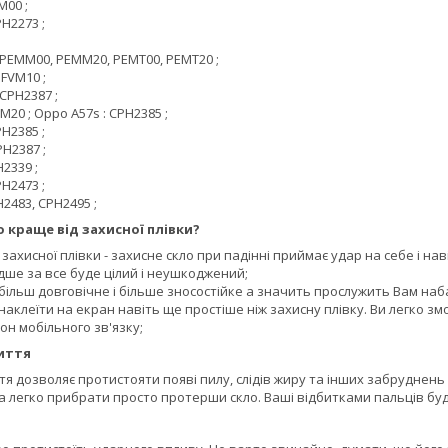
M00 ;
PH2273 ;
 PEMM00, PEMM20, PEMT00, PEMT20 ;
FVM10 ;
 CPH2387 ;
M20 ; Oppo A57s : CPH2385 ;
PH2385 ;
PH2387 ;
2339 ;
PH2473 ;
H2483, CPH2495 ;
 краще від захисної плівки?
д захисної плівки - захисне скло при падінні приймає удар на себе і н
ше за все буде цілий і неушкоджений;
більш довговічне і більше зносостійке а значить прослужить Вам наб
наклеїти на екран навіть ще простіше ніж захисну плівку. Ви легко змо
н мобільного зв'язку;
иття
 дозволяє протистояти появі пилу, слідів жиру та інших забруднень 
а легко прибрати просто протерши скло. Ваші відбитками пальців буд