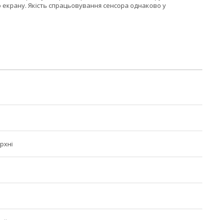
о екрану. Якість спрацьовування сенсора однаково у
рхні