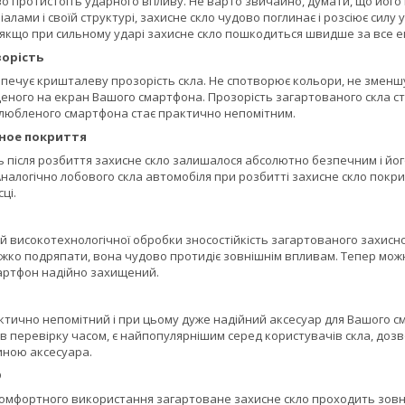
о протистоїть ударного впливу. Не варто звичайно, думати, що його
алами і своїй структурі, захисне скло чудово поглинає і розсіює силу
 якщо при сильному ударі захисне скло пошкодиться швидше за все 
орість
печує кришталеву прозорість скла. Не спотворює кольори, не зменшує
ного на екран Вашого смартфона. Прозорість загартованого скла стан
улюбленого смартфона стає практично непомітним.
ное покриття
ь після розбиття захисне скло залишалося абсолютно безпечним і йог
 Аналогічно лобового скла автомобіля при розбитті захисне скло покри
ці.
й високотехнологічної обробки зносостійкість загартованого захисно
ажко подряпати, вона чудово протидіє зовнішнім впливам. Тепер можн
мартфон надійно захищений.
тично непомітний і при цьому дуже надійний аксесуар для Вашого см
 перевірку часом, є найпопулярнішим серед користувачів скла, дозв
ною аксесуара.
D
омфортного використання загартоване захисне скло проходить зовні