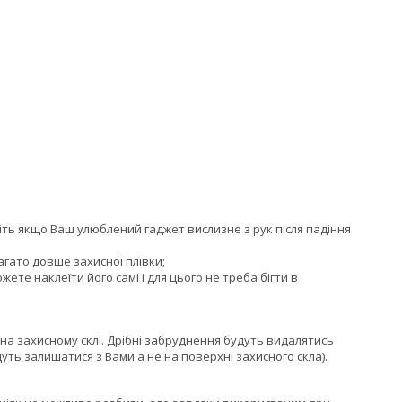
авіть якщо Ваш улюблений гаджет вислизне з рук після падіння
агато довше захисної плівки;
жете наклеїти його самі і для цього не треба бігти в
на захисному склі. Дрібні забруднення будуть видалятись
уть залишатися з Вами а не на поверхні захисного скла).