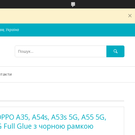
вів, Україна
нтакти
PPO A35, A54s, A53s 5G, A55 5G,
G Full Glue з чорною рамкою