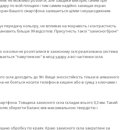
 ніяк не можливо розбити, але завдяки використаним при
 удару по всій площині і тим самим надійно захищає екран
екран Вашого смартфона залишиться цілим і неушкодженим.
 передачу кольору, не впливає на яскравість і контрастність
овить більше 99 відсотків. Присутність такої "захисної броні"
о осколки не розліталися в захисному склі реалізована система
вається "павутинкою" в місці удару а всі частинки скла
го скла доходить до 9H. Вище зносостійкість тільки в алмазного
а не бояться носити телефон в кишені або в сумці з ключами і
артфона. Товщина захисного скла складає всього 0,3 мм. Такий
оляє зберегти баланс між максимальною твердістю і
шню обробку по краях. Краю захисного скла закруглені за