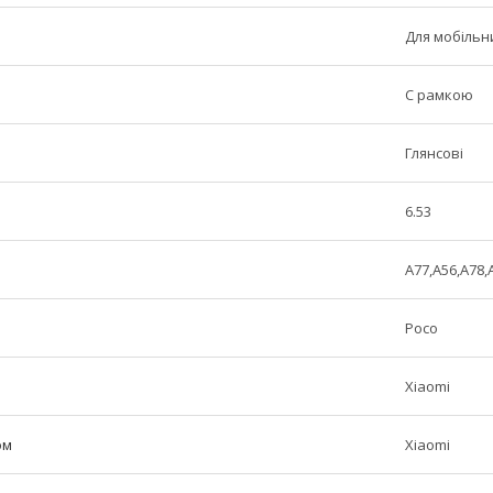
Для мобільн
C рамкою
Глянсові
6.53
A77,A56,A78,
Poco
Xiaomi
ом
Xiaomi