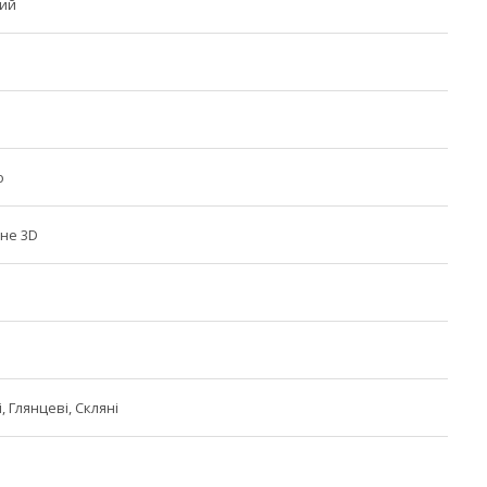
ий
о
не 3D
 Глянцеві, Скляні