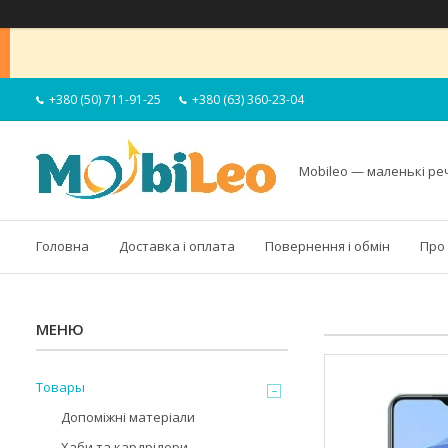
+380 (50) 711-91-25
+380 (63) 360-23-04
Mobileo — маленькі ре
Головна
Доставка і оплата
Повернення і обмін
Про
Товары
Допоміжні матеріали
Хаби та кардрідери