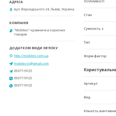
Особливості
вул. Вернадського 24, Львів, Україна
Стан
Сумісність з
"Mobileo" крамничка корисних
товарів
Тип
http://mobileo.com.ua
Форм-фактор
mobileo.lv@gmail.com
Користувальн
0507119125
0507119125
Артикул
0507119125
Вид
Кількість вантажни