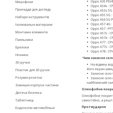
Oppo A35 PEH
Мікрофони
Oppo A54s : C
Приладдя для догляду
Oppo A53s 5G
Oppo A55 5G :
Набори інструментів
Oppo A56 5G P
Oppo A57 4G :
Ізолювальні матеріали
Oppo A57 : PFT
Монтажні елементи
Oppo A57s : C
Oppo A57e : C
Паяльники
Oppo A77 : CPH
Oppo A77s : C
Брелоки
Oppo A78 : CP
Нічники
Чим захисне скло
3D-ручки
На відміну ві
його екран швид
Пластик для 3D ручок
Захисне скло 
Розумні розетки
Захисне скло 
найближчий сало
Зовнішні корпусні частини
Олеофобне покр
Дитяча безпека
Олеофобне покриття
Таблетниці
самостійно, а решт
Протиударне
Ендоскопи автомобільні