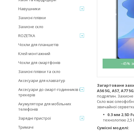
Навушники
Захисні плівки
Захисне скло
ROZETKA
Чохли для планшетів
Клей монтажний
Чохли для смартфонів
–45%
Захисні плівки та скло
Аксесуари для клавіатур
Загартоване зах
Аксесуари до смарт-годинників і
A56 5G, A57, A77 5G, 
трекерів
подряпин. Захисне 
Скло має олеофобне
Акумулятори для мобільних
звичайної серветки
телефонів
0.3 мм 2.5D F
Зарядні пристрої
технологією 2,5 
Тримачі
Сумісні моделі: