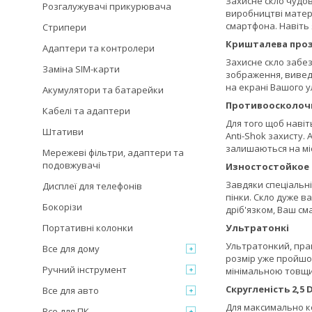
Захисне скло чудов
Розгалужувачі прикурювача
виробництві матері
смартфона. Навіть
Стрипери
Кришталева проз
Адаптери та контролери
Захисне скло забез
Заміна SIM-карти
зображення, виведе
на екрані Вашого 
Акумулятори та батарейки
Противоосколоч
Кабелі та адаптери
Для того щоб навіт
Штативи
Anti-Shok захисту.
залишаються на міс
Мережеві фільтри, адаптери та
подовжувачі
Изностостойкое
Завдяки спеціальні
Дисплеї для телефонів
пінки. Скло дуже в
Бокорізи
дріб'язком, Ваш с
Портативні колонки
Ультратонкі
Ультратонкий, прак
Все для дому
розмір уже пройшов
Ручний інструмент
мінімальною товщи
Скругленість 2,5 
Все для авто
Для максимально к
Все для ПК