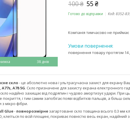
100 ₴
55 ₴
Готово до відправки
Код:
8352-83
Компанія тимчасово не приймає
повернення товару протягом 14 
38 днів
исне скло
- це абсолютно нова і ультрасучасна захист для екрану 
A77s, A78 5G​​​​
. Скло призначене для захисту екрана електронного гадж
скло надійно захищає від подряпин і чудово амортизує удари. При ц
 покриття, і тим самим запобігає появі відбитків пальців, а більш с
 з мікро-фібри.
ull Glue
-
повнорозмірне
загартоване скло товщина всього 0.3 мм кла
D, клеїться по всій площині, покриває повністю весь екран, надійний з