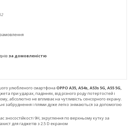
52
 замовлення
днів
за домовленістю
Вашого улюбленого смартфона
OPPO A35, A54s, A53s 5G, A55 5G,
ета при ударах, падіннях, від різного роду потертостей і
ьому, абсолютно не впливає на чутливість сенсорного екрану.
ильні забруднення і плями дуже легко знімаються за допомогою
с зносостійкості 9H, зкруглення по верхньому кутку за
ахист для гаджетів з 2.5 D екраном