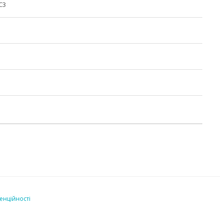
C3
енційності