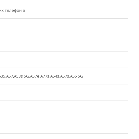
их телефонів
A35,A57,A53s 5G,A57e,A77s,A54s,A57s,A55 5G