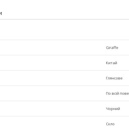
И
Giraffe
Китай
Глянсове
По всій пове
Чорний
Скло