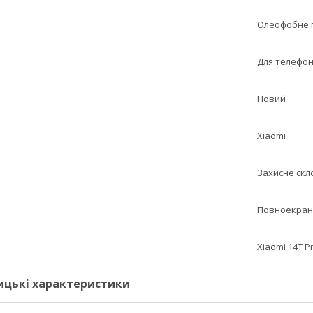
Олеофобне по
Для телефо
Новий
Xiaomi
Захисне скл
Повноекран
Xiaomi 14T P
ицькі характеристики