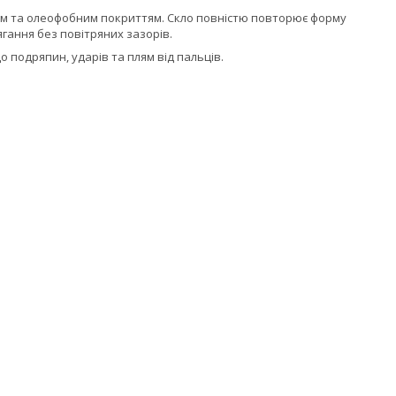
им та олеофобним покриттям. Скло повністю повторює форму
ягання без повітряних зазорів.
о подряпин, ударів та плям від пальців.