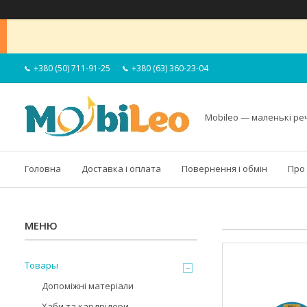
+380 (50) 711-91-25
+380 (63) 360-23-04
Mobileo — маленькі ре
Головна
Доставка і оплата
Повернення і обмін
Про
Товары
Допоміжні матеріали
Хаби та кардрідери