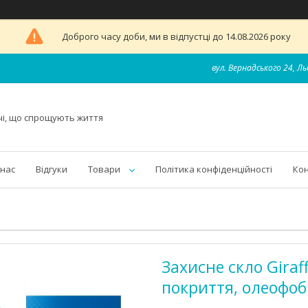
Доброго часу доби, ми в відпустці до 14.08.2026 року
вул. Вернадського 24, Ль
чі, що спрощують життя
 нас
Відгуки
Товари
Політика конфіденційності
Ко
Захисне скло Giraf
покриття, олеофоб