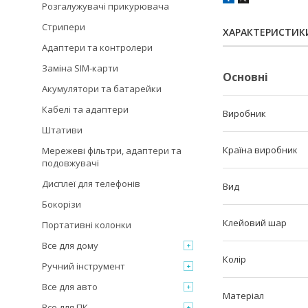
Розгалужувачі прикурювача
Стрипери
ХАРАКТЕРИСТИК
Адаптери та контролери
Заміна SIM-карти
Основні
Акумулятори та батарейки
Кабелі та адаптери
Виробник
Штативи
Країна виробник
Мережеві фільтри, адаптери та
подовжувачі
Дисплеї для телефонів
Вид
Бокорізи
Клейовий шар
Портативні колонки
Все для дому
Колір
Ручний інструмент
Все для авто
Матеріал
Все для ПК