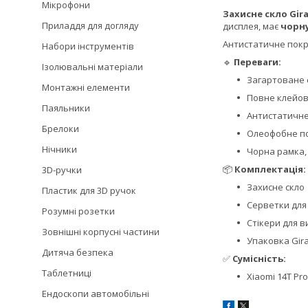
Мікрофони
Захисне скло Gira
Приладдя для догляду
дисплея, має
чорн
Антистатичне пок
Набори інструментів
🔹
Переваги:
Ізолювальні матеріали
Загартоване 
Монтажні елементи
Повне клейове
Паяльники
Антистатичне
Брелоки
Олеофобне п
Нічники
Чорна рамка,
📦
Комплектація:
3D-ручки
Захисне скло
Пластик для 3D ручок
Серветки для 
Розумні розетки
Стікери для 
Зовнішні корпусні частини
Упаковка Gira
Дитяча безпека
✅
Сумісність:
Таблетниці
Xiaomi 14T Pro
Ендоскопи автомобільні