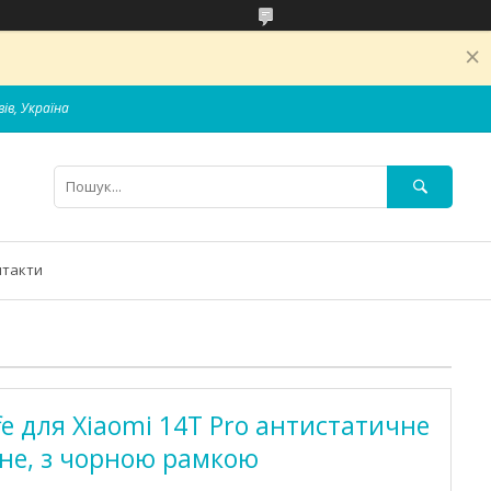
вів, Україна
нтакти
fe для Xiaomi 14T Pro антистатичне
не, з чорною рамкою