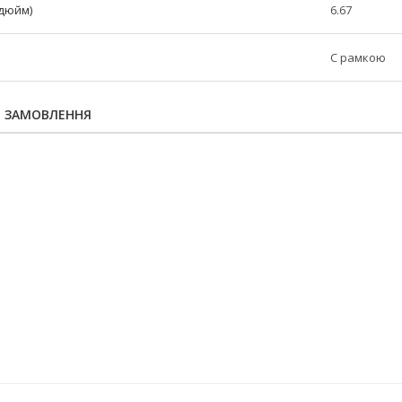
(дюйм)
6.67
C рамкою
Я ЗАМОВЛЕННЯ