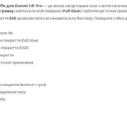
ffe для Xiaomi 14T
Pro
— це якісне загартоване скло з антистатичн
у рамку
, клеїться по всій поверхні (
Full Glue
) і забезпечує точне прил
риття
ESD
дозволяє легко встановити скло без пилу. Поверхня стійка д
скло 9H
 покриття (Full Glue)
 покриття (ESD)
окриття
 точне прилягання
очищення (волога + суха)
видалення пилу
ffe