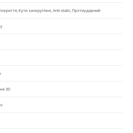
криття, Кути заокруглені, Anti-static, Протиударний
ну
о
не 3D
ro