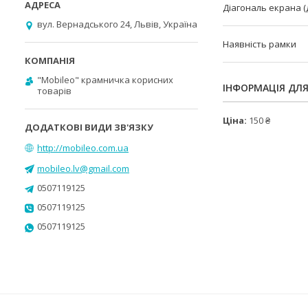
Діагональ екрана 
вул. Вернадського 24, Львів, Україна
Наявність рамки
"Mobileo" крамничка корисних
ІНФОРМАЦІЯ ДЛ
товарів
Ціна:
150 ₴
http://mobileo.com.ua
mobileo.lv@gmail.com
0507119125
0507119125
0507119125