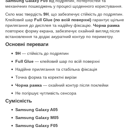
Samsung Galaxy F05
від подряпин, потертостей та
механічних пошкоджень у процесі щоденного користування.
Скло має твердість
9H
, що забезпечує стійкість до подряпин.
Клейовий шар
Full Glue (по всій поверхні)
гарантує щільне
прилягання до дисплея та надійну фіксацію.
Чорна рамка
повторює форму екрана, забезпечує охайний вигляд після
встановлення та додає акуратний контур по периметру.
Основні переваги
9H
— стійкість до подряпин
Full Glue
— клейовий шар по всій поверхні
Надійне прилягання та стабільна фіксація
Точна форма та коректні вирізи
Чорна рамка
— охайний контур після поклейки
Не погіршує чутливість сенсора
Сумісність
Samsung Galaxy A05
Samsung Galaxy M05
Samsung Galaxy F05