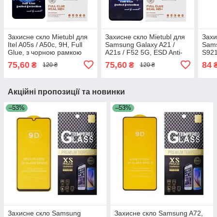
Захисне скло Mietubl для
Захисне скло Mietubl для
Захи
Itel A05s / A50c, 9H, Full
Samsung Galaxy A21 /
Sams
Glue, з чорною рамкою
A21s / F52 5G, ESD Anti-
S921
Static, 9H, Full Glue, з
Full
75,60
75,60
84
₴
₴
120 ₴
120 ₴
чорною рамкою
рам
Акційні пропозиції та новинки
–53%
–53%
Захисне скло Samsung
Захисне скло Samsung A72,