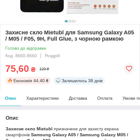
Захисне скло Mietubl для Samsung Galaxy A05
/ M05 / F05, 9H, Full Glue, з чорною рамкою
Готово до відправки
Код: 8660-8660
Роздріб
75,60
₴
120 ₴
Економія
44.40 ₴
Залишилось
38 днів
Опис
Характеристики
Доставка
Оплата
Умови п
Опис
Захисне скло Mietubl
призначене для захисту екрана
смартфонів
Samsung Galaxy A05 / Samsung Galaxy M05 /