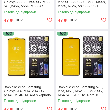
Galaxy A35 5G, A55 5G, M35
A72 5G, A80, A90, M55, M55s,
5G (A356, A556, M356) з
A725, A726, A805, A905 з
чорною рамкою
чорною рамкою
Готово до відправки
Готово до відправки
47
47
₴
₴
100 ₴
100 ₴
–53%
–53%
Захисне скло Samsung
Захисне скло Samsung A71,
Galaxy A14, M14, A14 5G
A73, M51, M52 5G, M53 5G,
(A145, A146, M146) з чорною
M54 5G, S10 Lite, Note 10
рамкою
Lite, A715, A716, A725, A736,
Готово до відправки
Готово до відправки
M515, M526, M536,
47
47
₴
₴
100 ₴
100 ₴