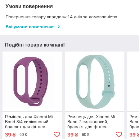
Умови повернення
Повернення товару впродовж 14 днів за домовленістю
Всі умови повернення
Подібні товари компанії
Ремінець для Xiaomi Mi
Ремінець для Xiaomi Mi
Ремі
Band 3/4 силіконовий,
Band 7 силіконовий,
Band
браслет для фітнес-
браслет для фітнес-
брас
трекера, Purple
трекера, Aqua Blue (12)
трек
39
39
39
₴
₴
60 ₴
60 ₴