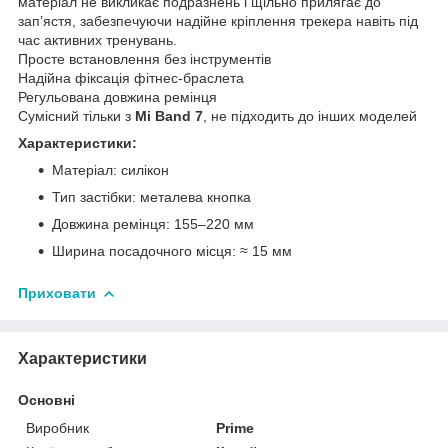
матеріал не викликає подразнень і щільно прилягає до
зап’ястя, забезпечуючи надійне кріплення трекера навіть під
час активних тренувань.
Просте встановлення без інструментів
Надійна фіксація фітнес-браслета
Регульована довжина ремінця
Сумісний тільки з
Mi Band 7
, не підходить до інших моделей
Характеристики:
Матеріал: силікон
Тип застібки: металева кнопка
Довжина ремінця: 155–220 мм
Ширина посадочного місця: ≈ 15 мм
Приховати
Характеристики
Основні
Виробник
Prime