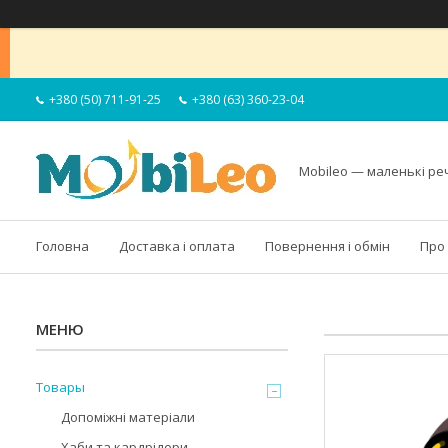
+380 (50) 711-91-25
+380 (63) 360-23-04
Mobileo — маленькі ре
Головна
Доставка і оплата
Повернення і обмін
Про
Товары
Допоміжні матеріали
Хаби та кардрідери