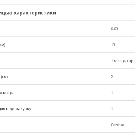
ицькі характеристики
0.03
см)
13
1 місяць гар
(см)
2
х місць
1
 для перерахунку
1
Силікон