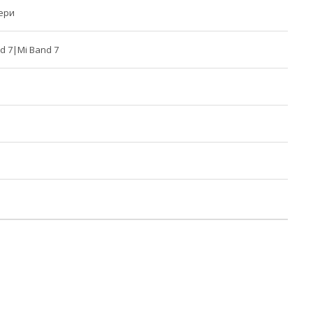
ери
d 7|Mi Band 7