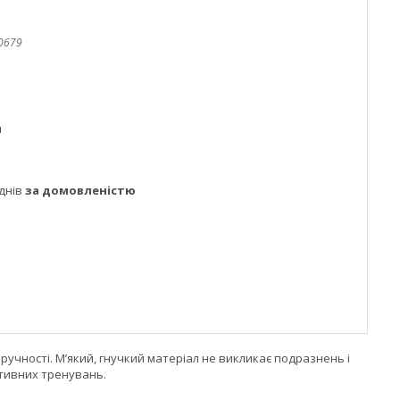
0679
м
днів
за домовленістю
учності. М’який, гнучкий матеріал не викликає подразнень і
ктивних тренувань.