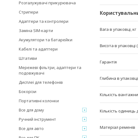
Розгалужувачі прикурювача
Стрипери
Користувальн
Адаптери та контролери
Вага в упаковці, кг
Заміна SIM-карти
Акумулятори та батарейки
Висота в упаковці (
Кабелі та адаптери
Штативи
Гарантія
Мережеві фільтри, адаптери та
подовжувачі
Глибина в упаковці 
Дисплеї для телефонів
Бокорізи
Кількість вантажни
Портативні колонки
Все для дому
Кількість одиниць
Ручний інструмент
Матеріал ременів
Все для авто
Все для ПК