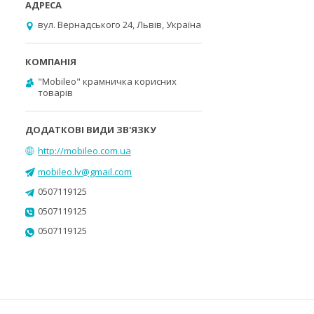
вул. Вернадського 24, Львів, Україна
"Mobileo" крамничка корисних
товарів
http://mobileo.com.ua
mobileo.lv@gmail.com
0507119125
0507119125
0507119125