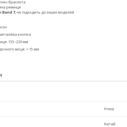
ітнес-браслета
ина ремінця
i Band 7
, не підходить до інших моделей
ікон
 металева кнопка
нця: 155–220 мм
очного місця: ≈ 15 мм
И
Prime
Китай