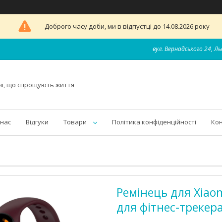
Доброго часу доби, ми в відпустці до 14.08.2026 року
вул. Вернадського 24, Ль
чі, що спрощують життя
 нас
Відгуки
Товари
Політика конфіденційності
Ко
Ремінець для Xiaom
для фітнес-трекера