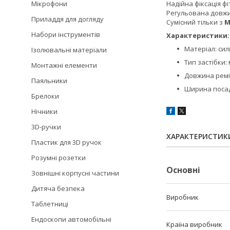
Мікрофони
Надійна фіксація ф
Регульована довж
Приладдя для догляду
Сумісний тільки з
M
Набори інструментів
Характеристики:
Матеріал: сил
Ізолювальні матеріали
Тип застібки:
Монтажні елементи
Довжина ремі
Паяльники
Ширина посад
Брелоки
Нічники
3D-ручки
ХАРАКТЕРИСТИК
Пластик для 3D ручок
Розумні розетки
Основні
Зовнішні корпусні частини
Дитяча безпека
Виробник
Таблетниці
Ендоскопи автомобільні
Країна виробник