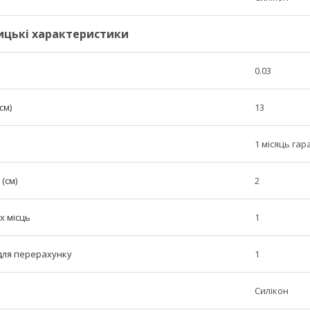
ицькі характеристики
0.03
см)
13
1 місяць гар
(см)
2
х місць
1
 для перерахунку
1
Силікон