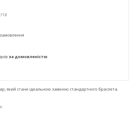
0718
 замовлення
днів
за домовленістю
ар, який стане ідеальною заміною стандартного браслета.
і.