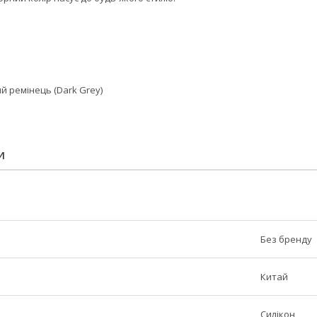
ий ремінець (Dark Grey)
И
Без бренду
Китай
Силікон