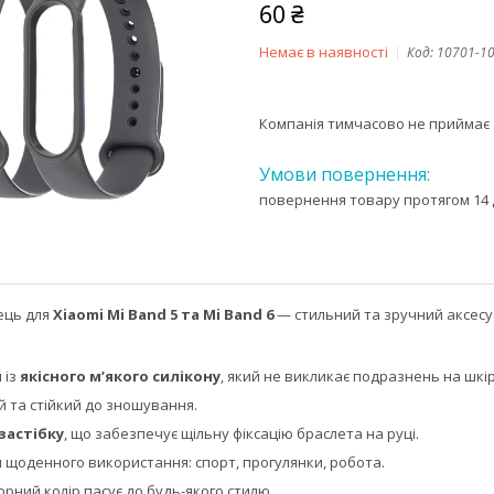
60 ₴
Немає в наявності
Код:
10701-1
Компанія тимчасово не приймає
повернення товару протягом 14 
ець для
Xiaomi Mi Band 5 та Mi Band 6
— стильний та зручний аксесу
 із
якісного м’якого силікону
, який не викликає подразнень на шкір
й та стійкий до зношування.
застібку
, що забезпечує щільну фіксацію браслета на руці.
 щоденного використання: спорт, прогулянки, робота.
рний колір пасує до будь-якого стилю.