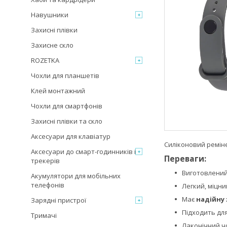
Навушники
Захисні плівки
Захисне скло
ROZETKA
Чохли для планшетів
Клей монтажний
Чохли для смартфонів
Захисні плівки та скло
Аксесуари для клавіатур
Силіконовий ремін
Аксесуари до смарт-годинників і
Переваги:
трекерів
Виготовлений
Акумулятори для мобільних
телефонів
Легкий, міцни
Має
надійну 
Зарядні пристрої
Підходить для
Тримачі
Лаконічний чо