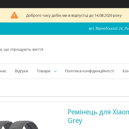
Доброго часу доби, ми в відпустці до 14.08.2026 року
вул. Вернадського 24, Ль
чі, що спрощують життя
 нас
Відгуки
Товари
Політика конфіденційності
Ко
Ремінець для Xiaom
Grey