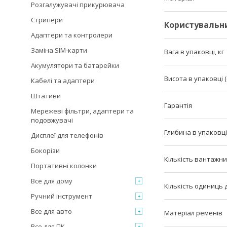
Розгалужувачі прикурювача
Стрипери
Користувальн
Адаптери та контролери
Заміна SIM-карти
Вага в упаковці, кг
Акумулятори та батарейки
Висота в упаковці (
Кабелі та адаптери
Штативи
Гарантія
Мережеві фільтри, адаптери та
подовжувачі
Глибина в упаковці 
Дисплеї для телефонів
Бокорізи
Кількість вантажни
Портативні колонки
Все для дому
Кількість одиниць
Ручний інструмент
Все для авто
Матеріал ременів
Все для ПК