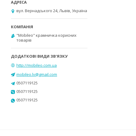
вул. Вернадського 24, Львів, Україна
"Mobileo" крамничка корисних
товарів
http://mobileo.com.ua
mobileo.lv@gmail.com
0507119125
0507119125
0507119125