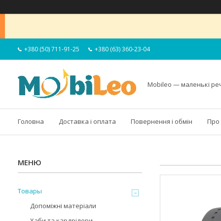
+380 (50) 711-91-25
+380 (63) 360-23-04
Mobileo — маленькі ре
Головна
Доставка і оплата
Повернення і обмін
Про
Товары
Допоміжні матеріали
Хаби та кардрідери