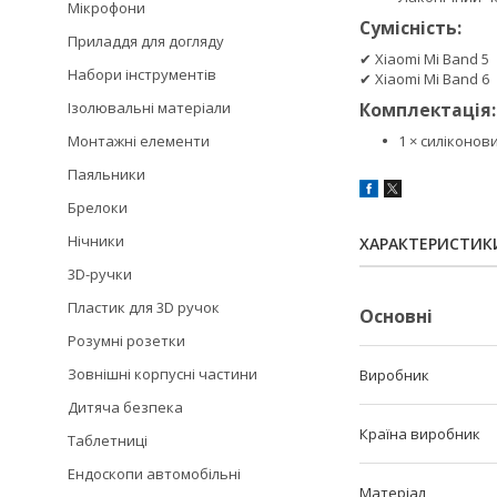
Мікрофони
Сумісність:
Приладдя для догляду
✔ Xiaomi Mi Band 5
Набори інструментів
✔ Xiaomi Mi Band 6
Ізолювальні матеріали
Комплектація:
Монтажні елементи
1 × силіконов
Паяльники
Брелоки
Нічники
ХАРАКТЕРИСТИК
3D-ручки
Пластик для 3D ручок
Основні
Розумні розетки
Зовнішні корпусні частини
Виробник
Дитяча безпека
Країна виробник
Таблетниці
Ендоскопи автомобільні
Матеріал