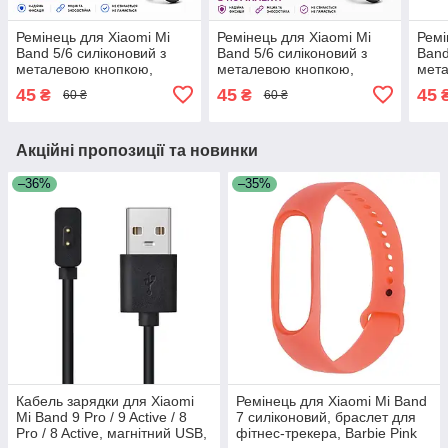
Ремінець для Xiaomi Mi
Ремінець для Xiaomi Mi
Ремі
Band 5/6 силіконовий з
Band 5/6 силіконовий з
Band
металевою кнопкою,
металевою кнопкою,
мета
Orange
Purple
Pink
45
45
45
₴
₴
60 ₴
60 ₴
Акційні пропозиції та новинки
–36%
–35%
Кабель зарядки для Xiaomi
Ремінець для Xiaomi Mi Band
Mi Band 9 Pro / 9 Active / 8
7 силіконовий, браслет для
Pro / 8 Active, магнітний USB,
фітнес-трекера, Barbie Pink