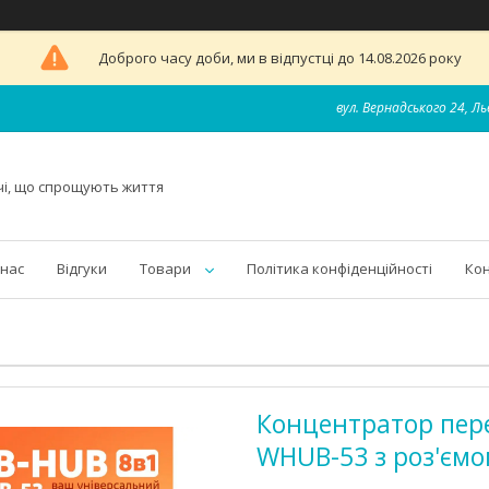
Доброго часу доби, ми в відпустці до 14.08.2026 року
вул. Вернадського 24, Ль
чі, що спрощують життя
 нас
Відгуки
Товари
Політика конфіденційності
Ко
Концентратор пере
WHUB-53 з роз'ємо