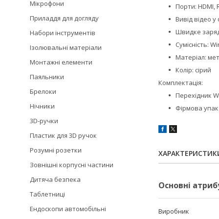
Мікрофони
Порти: HDMI, R
Приладдя для догляду
Вивід відео у
Швидке заряд
Набори інструментів
Сумісність: W
Ізолювальні матеріали
Матеріал: ме
Монтажні елементи
Колір: сірий
Паяльники
Комплектація:
Брелоки
Перехідник W
Нічники
Фірмова упа
3D-ручки
Пластик для 3D ручок
Розумні розетки
ХАРАКТЕРИСТИК
Зовнішні корпусні частини
Дитяча безпека
Основні атриб
Таблетниці
Ендоскопи автомобільні
Виробник