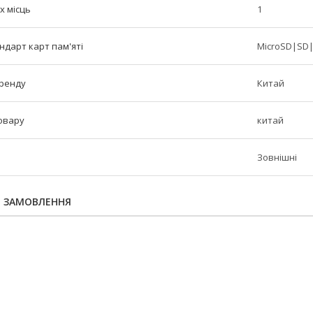
х місць
1
ндарт карт пам'яті
MicroSD|SD|
бренду
Китай
овару
китай
Зовнішні
Я ЗАМОВЛЕННЯ