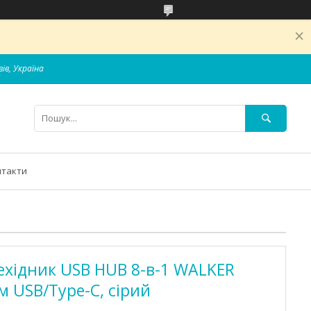
вів, Україна
нтакти
хідник USB HUB 8-в-1 WALKER
м USB/Type-C, сірий