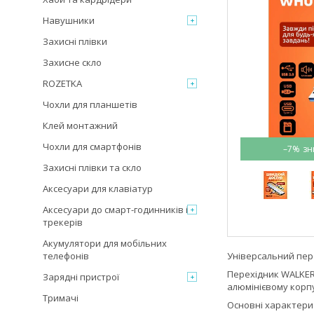
Навушники
Захисні плівки
Захисне скло
ROZETKA
Чохли для планшетів
Клей монтажний
Чохли для смартфонів
–7%
Захисні плівки та скло
Аксесуари для клавіатур
Аксесуари до смарт-годинників і
трекерів
Акумулятори для мобільних
телефонів
Універсальний пере
Перехідник WALKER 
Зарядні пристрої
алюмінієвому корп
Тримачі
Основні характери