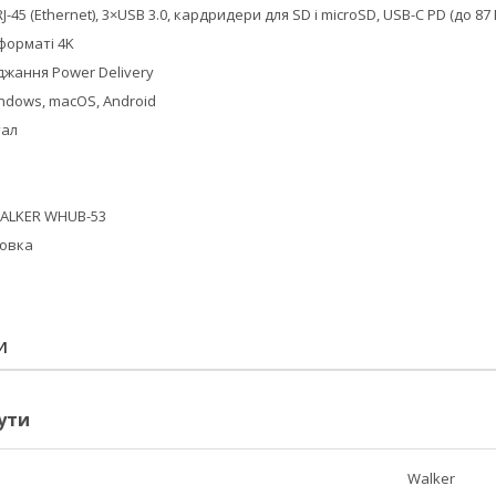
J-45 (Ethernet), 3×USB 3.0, кардридери для SD і microSD, USB-C PD (до 87 
 форматі 4K
жання Power Delivery
indows, macOS, Android
тал
ALKER WHUB-53
ковка
И
ути
Walker