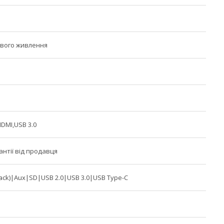
ового живлення
DMI,USB 3.0
рантії від продавця
-Jack)|Aux|SD|USB 2.0|USB 3.0|USB Type-C