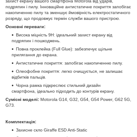
захист екрану вашого смартфона Motorola від ударів,
подряпин і пилу. Інноваційне антистатичне покриття запобігає
накопиченню пилу та зменшує ймовірність електростатичного
розряду, що продовжує термін служби вашого пристрою.
Основні переваги:
Висока міцність 9H: ідеальний захист екрану від
подряпин і пошкоджень.
Повна проклейка (Full Glue): забезпечує щільне
прилягання до екрана.
Антистатичне покриття: запобігає накопиченню пилу.
Олеофобне покриття: легко очищується, не залишає
відбитків пальців.
Чорна рамка підкреслює стильний дизайн
смартфона, ідеально підходить до контурів екрану.
Сумісні моделі:
Motorola G14, G32, G54, G54 Power, G62 5G,
G73.
Комплектація:
Захисне скло Giraffe ESD Anti-Static