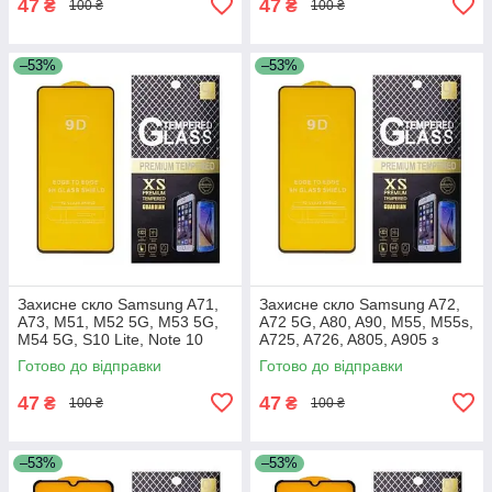
47
47
₴
₴
100 ₴
100 ₴
–53%
–53%
Захисне скло Samsung A71,
Захисне скло Samsung A72,
A73, M51, M52 5G, M53 5G,
A72 5G, A80, A90, M55, M55s,
M54 5G, S10 Lite, Note 10
A725, A726, A805, A905 з
Lite, A715, A716, A725, A736,
чорною рамкою
Готово до відправки
Готово до відправки
M515, M526, M536,
47
47
₴
₴
100 ₴
100 ₴
–53%
–53%