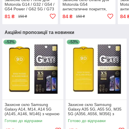
Motorola G14 / G32 / G54 /
Motorola G54
Moto
G54 Power / G62 5G / G73
антистатичне покриття,
анти
з чорною рамкою
олеофобне, з чорною
олео
81
84
84
₴
₴
150 ₴
150 ₴
рамкою
рам
Акційні пропозиції та новинки
–53%
–53%
Захисне скло Samsung
Захисне скло Samsung
Galaxy A14, M14, A14 5G
Galaxy A35 5G, A55 5G, M35
(A145, A146, M146) з чорною
5G (A356, A556, M356) з
рамкою
чорною рамкою
Готово до відправки
Готово до відправки