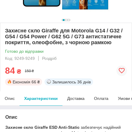
Захисне скло Giraffe для Motorola G14 / G32 /
G54 / G54 Power / G62 5G / G73 антистатичне
покриття, олеофобне, з чорною рамкою
Готово до відправки
Код: 9249-9249
Роздріб
84
₴
150 ₴
Економія
66 ₴
Залишилось
36 днів
Опис
Характеристики
Доставка
Оплата
Умови 
Опис
Захисне скло Giraffe ESD Anti-Static
забезпечує надійний