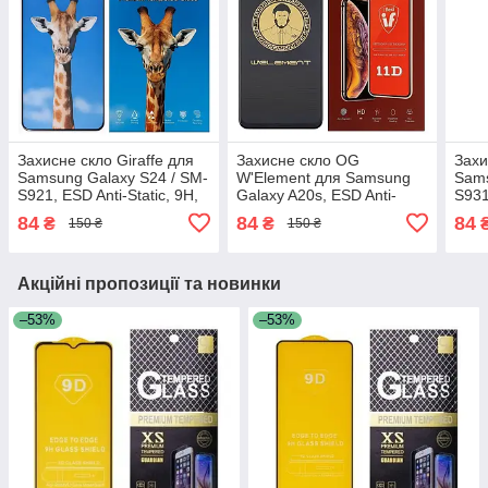
Захисне скло Giraffe для
Захисне скло OG
Захи
Samsung Galaxy S24 / SM-
W'Element для Samsung
Sams
S921, ESD Anti-Static, 9H,
Galaxy A20s, ESD Anti-
S931
Full Glue, з чорною
Static, 9H, Full Glue, з
Full
84
84
84
₴
₴
150 ₴
150 ₴
рамкою
чорною рамкою
рам
Акційні пропозиції та новинки
–53%
–53%