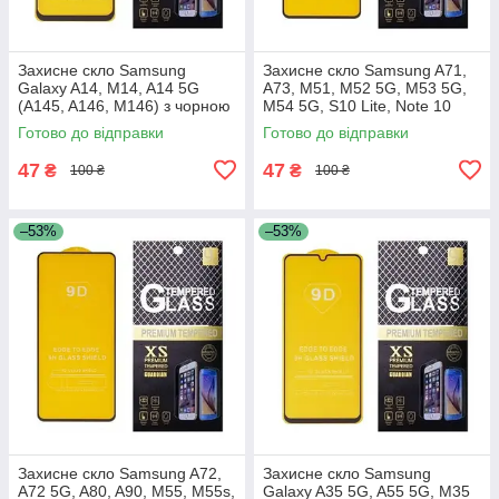
Захисне скло Samsung
Захисне скло Samsung A71,
Galaxy A14, M14, A14 5G
A73, M51, M52 5G, M53 5G,
(A145, A146, M146) з чорною
M54 5G, S10 Lite, Note 10
рамкою
Lite, A715, A716, A725, A736,
Готово до відправки
Готово до відправки
M515, M526, M536,
47
47
₴
₴
100 ₴
100 ₴
–53%
–53%
Захисне скло Samsung A72,
Захисне скло Samsung
A72 5G, A80, A90, M55, M55s,
Galaxy A35 5G, A55 5G, M35