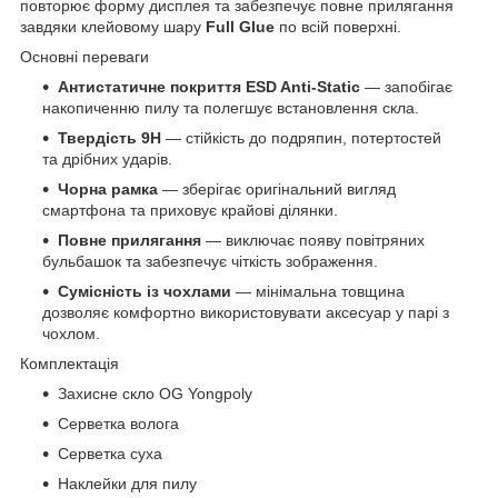
повторює форму дисплея та забезпечує повне прилягання
завдяки клейовому шару
Full Glue
по всій поверхні.
Основні переваги
Антистатичне покриття ESD Anti-Static
— запобігає
накопиченню пилу та полегшує встановлення скла.
Твердість 9H
— стійкість до подряпин, потертостей
та дрібних ударів.
Чорна рамка
— зберігає оригінальний вигляд
смартфона та приховує крайові ділянки.
Повне прилягання
— виключає появу повітряних
бульбашок та забезпечує чіткість зображення.
Сумісність із чохлами
— мінімальна товщина
дозволяє комфортно використовувати аксесуар у парі з
чохлом.
Комплектація
Захисне скло OG Yongpoly
Серветка волога
Серветка суха
Наклейки для пилу