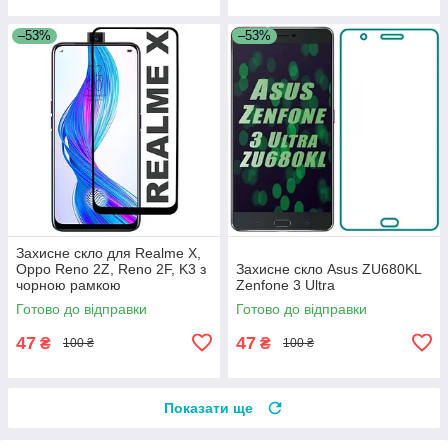
–53%
–53%
Захисне скло для Realme X,
Oppo Reno 2Z, Reno 2F, K3 з
Захисне скло Asus ZU680KL
чорною рамкою
Zenfone 3 Ultra
Готово до відправки
Готово до відправки
47
47
₴
₴
100 ₴
100 ₴
Показати ще