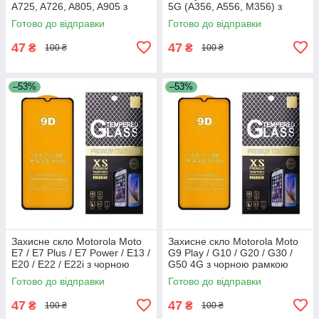
A725, A726, A805, A905 з
5G (A356, A556, M356) з
чорною рамкою
чорною рамкою
Готово до відправки
Готово до відправки
47
47
₴
₴
100 ₴
100 ₴
–53%
–53%
Захисне скло Motorola Moto
Захисне скло Motorola Moto
E7 / E7 Plus / E7 Power / E13 /
G9 Play / G10 / G20 / G30 /
E20 / E22 / E22i з чорною
G50 4G з чорною рамкою
рамкою
Готово до відправки
Готово до відправки
47
47
₴
₴
100 ₴
100 ₴