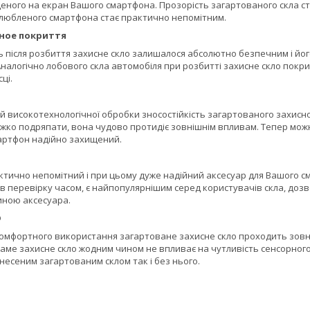
ного на екран Вашого смартфона. Прозорість загартованого скла стан
улюбленого смартфона стає практично непомітним.
ное покриття
ь після розбиття захисне скло залишалося абсолютно безпечним і йог
 Аналогічно лобового скла автомобіля при розбитті захисне скло покри
ці.
й високотехнологічної обробки зносостійкість загартованого захисно
ажко подряпати, вона чудово протидіє зовнішнім впливам. Тепер можн
мартфон надійно захищений.
тично непомітний і при цьому дуже надійний аксесуар для Вашого см
 перевірку часом, є найпопулярнішим серед користувачів скла, дозв
ною аксесуара.
D
омфортного використання загартоване захисне скло проходить зовні
 Саме захисне скло жодним чином не впливає на чутливість сенсорног
анесеним загартованим склом так і без нього.