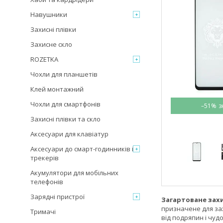
Навушники
Захисні плівки
Захисне скло
ROZETKA
Чохли для планшетів
Клей монтажний
Чохли для смартфонів
–51%
Захисні плівки та скло
Аксесуари для клавіатур
Аксесуари до смарт-годинників і
трекерів
Акумулятори для мобільних
телефонів
Зарядні пристрої
Загартоване захи
призначене для зах
Тримачі
від подряпин і чуд