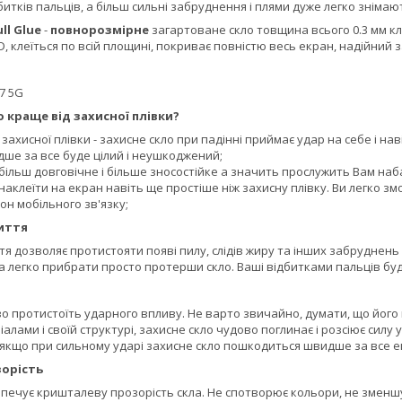
дбитків пальців, а більш сильні забруднення і плями дуже легко зніма
ull Glue
-
повнорозмірне
загартоване скло товщина всього 0.3 мм кла
D, клеїться по всій площині, покриває повністю весь екран, надійний з
7 5G
 краще від захисної плівки?
д захисної плівки - захисне скло при падінні приймає удар на себе і н
ше за все буде цілий і неушкоджений;
більш довговічне і більше зносостійке а значить прослужить Вам наб
наклеїти на екран навіть ще простіше ніж захисну плівку. Ви легко змо
н мобільного зв'язку;
иття
 дозволяє протистояти появі пилу, слідів жиру та інших забруднень 
а легко прибрати просто протерши скло. Ваші відбитками пальців буд
о протистоїть ударного впливу. Не варто звичайно, думати, що його
алами і своїй структурі, захисне скло чудово поглинає і розсіює силу
 якщо при сильному ударі захисне скло пошкодиться швидше за все 
орість
печує кришталеву прозорість скла. Не спотворює кольори, не зменшує