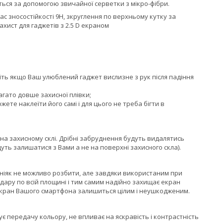
ються за допомогою звичайної серветки з мікро-фібри.
с зносостійкості 9H, зкруглення по верхньому кутку за
ахист для гаджетів з 2.5 D екраном
авіть якщо Ваш улюблений гаджет вислизне з рук після падіння
агато довше захисної плівки;
жете наклеїти його самі і для цього не треба бігти в
на захисному склі. Дрібні забруднення будуть видалятись
уть залишатися з Вами а не на поверхні захисного скла).
 ніяк не можливо розбити, але завдяки використаним при
 удару по всій площині і тим самим надійно захищає екран
екран Вашого смартфона залишиться цілим і неушкодженим.
 передачу кольору, не впливає на яскравість і контрастність