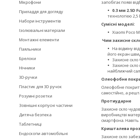
Мікрофони
запобігає появі ві
0.3 мм 2.5D F
Приладдя для догляду
технологією 2,5 
Набори інструментів
Сумісні моделі:
Ізолювальні матеріали
Xiaomi Poco M
Монтажні елементи
Чим захисне скло
На відміну ві
Паяльники
його екран швид
Брелоки
Захисне скло 
Захисне скло 
Нічники
найближчий сало
3D-ручки
Олеофобне покр
Пластик для 3D ручок
Олеофобне покриття
самостійно, а решт
Розумні розетки
Протиударне
Зовнішні корпусні частини
Захисне скло чудов
Дитяча безпека
виробництві матері
смартфона. Навіть
Таблетниці
Кришталева проз
Ендоскопи автомобільні
Захисне скло забез