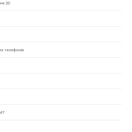
не 3D
их телефонів
 M7