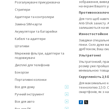
зображення, виведе
Розгалужувачі прикурювача
на екрані Вашого 
Стрипери
Противоосколоч
Адаптери та контролери
Для того щоб навіт
Anti-Shok захисту.
Заміна SIM-карти
залишаються на міс
Акумулятори та батарейки
Изностостойкое
Кабелі та адаптери
Завдяки спеціальні
пінки. Скло дуже в
Штативи
дріб'язком, Ваш с
Мережеві фільтри, адаптери та
Ультратонкі
подовжувачі
Ультратонкий, прак
Дисплеї для телефонів
розмір уже пройшов
мінімальною товщи
Бокорізи
Скругленість 2,5 
Портативні колонки
Для максимально к
Все для дому
технологією 2,5 D.
смартфонів, як з н
Ручний інструмент
Все для авто
Все для ПК