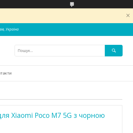
вів, Україна
нтакти
для Xiaomi Poco M7 5G з чорною