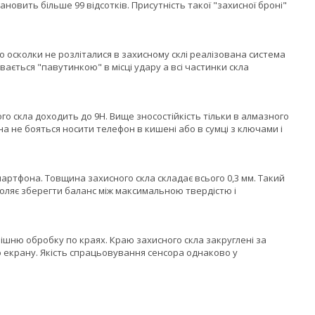
овить більше 99 відсотків. Присутність такої "захисної броні"
о осколки не розліталися в захисному склі реалізована система
вається "павутинкою" в місці удару а всі частинки скла
го скла доходить до 9H. Вище зносостійкість тільки в алмазного
а не бояться носити телефон в кишені або в сумці з ключами і
артфона. Товщина захисного скла складає всього 0,3 мм. Такий
оляє зберегти баланс між максимальною твердістю і
шню обробку по краях. Краю захисного скла закруглені за
о екрану. Якість спрацьовування сенсора однаково у