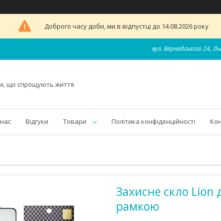
Доброго часу доби, ми в відпустці до 14.08.2026 року
вул. Вернадського 24, Ль
чі, що спрощують життя
 нас
Відгуки
Товари
Політика конфіденційності
Ко
Захисне скло Lion 
рамкою