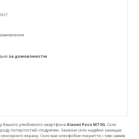
0837
 замовлення
днів
за домовленістю
ану Вашого улюбленого смартфона
Xiaomi Poco M7 5G
. Скло
 роду потертостей і подряпин. Захисне скло надійно захищає
 сенсорного екрану. Скло має олеофобне покриття, і тим самим