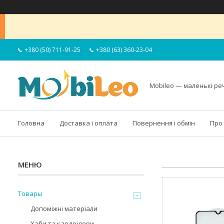
+380 (50) 711-91-25
+380 (63) 360-23-04
Mobileo — маленькі ре
Головна
Доставка і оплата
Повернення і обмін
Про
Товары
Допоміжні матеріали
Хаби та кардрідери