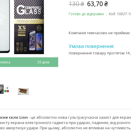
130 ₴
63,70 ₴
Готово до відправки
Код:
10837-1
Компанія тимчасово не приймає
повернення товару протягом 14 
39 днів
сне скло Lion
- це абсолютно нова і ультрасучасна захист для екр
исту екрана електронного гаджета при ударах, падіннях, від різного
ово амортизує удари. При цьому, абсолютно не впливає на чутливість