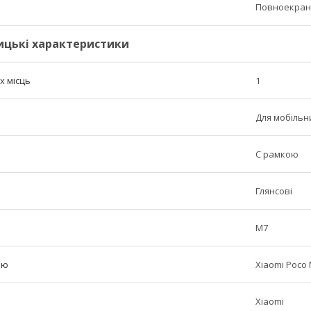
Повноекран
ицькі характеристики
х місць
1
Для мобільн
C рамкою
Глянсові
M7
лю
Xiaomi Poco
Xiaomi