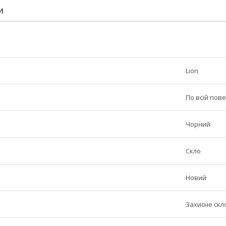
И
Lion
По всій пове
Чорний
Скло
Новий
Захисне скл