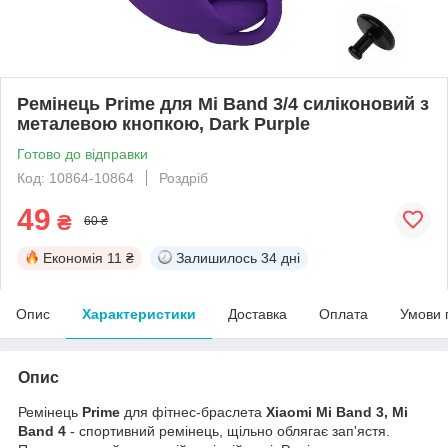
Ремінець Prime для Mi Band 3/4 силіконовий з
металевою кнопкою, Dark Purple
Готово до відправки
Код: 10864-10864
Роздріб
49
₴
60 ₴
Економія
11 ₴
Залишилось
34 дні
Опис
Характеристики
Доставка
Оплата
Умови 
Опис
Ремінець
Prime
для фітнес-браслета
Xiaomi Mi Band 3, Mi
Band 4
- спортивний ремінець, щільно облягає зап'ястя.