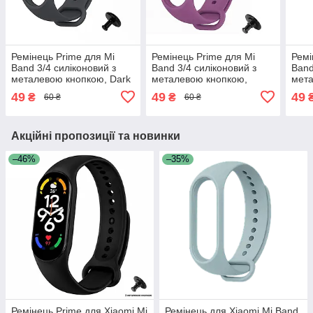
Ремінець Prime для Mi
Ремінець Prime для Mi
Ремі
Band 3/4 силіконовий з
Band 3/4 силіконовий з
Band
металевою кнопкою, Dark
металевою кнопкою,
мета
Grey
Purple
49
49
49
₴
₴
60 ₴
60 ₴
Акційні пропозиції та новинки
–46%
–35%
Ремінець Prime для Xiaomi Mi
Ремінець для Xiaomi Mi Band