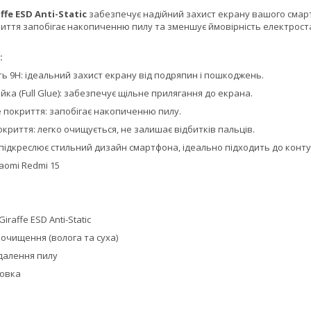
ffe ESD Anti-Static
забезпечує надійний захист екрану вашого смартф
иття запобігає накопиченню пилу та зменшує ймовірність електрост
:
ть 9H: ідеальний захист екрану від подряпин і пошкоджень.
ка (Full Glue): забезпечує щільне прилягання до екрана.
 покриття: запобігає накопиченню пилу.
риття: легко очищується, не залишає відбитків пальців.
підкреслює стильний дизайн смартфона, ідеально підходить до конту
aomi Redmi 15
iraffe ESD Anti-Static
очищення (волога та суха)
идалення пилу
ковка