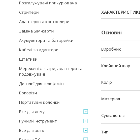
Розгалужувачі прикурювача
ХАРАКТЕРИСТИК
Стрипери
Адаптери та контролери
Заміна SIM-карти
Основні
Акумулятори та батарейки
Виробник
Кабелі та адаптери
Штативи
Клейовий шар
Мережеві фільтри, адаптери та
подовжувачі
Колір
Дисплеї для телефонів
Бокорізи
Матеріал
Портативні колонки
Все для дому
Сумісність з
Ручний інструмент
Все для авто
Тип
Все для ПК