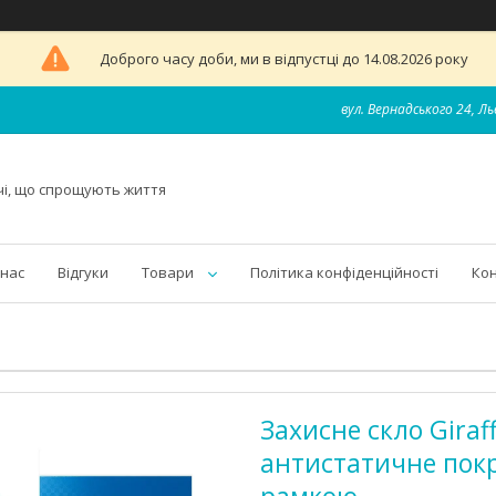
Доброго часу доби, ми в відпустці до 14.08.2026 року
вул. Вернадського 24, Ль
чі, що спрощують життя
 нас
Відгуки
Товари
Політика конфіденційності
Ко
Захисне скло Giraf
антистатичне покр