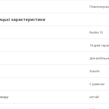
Повноекран
ицькі характеристики
Redmi 15
14 днів гара
Для мобільн
Xiaomi
C рамкою
овару
китай