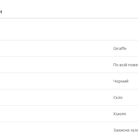
И
Giraffe
По всій пове
Чорний
Скло
Xiaomi
Захисне скл