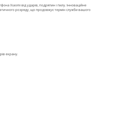
она Xiaomi від ударів, подряпин і пилу. Інноваційне
атичного розряду, що продовжує термін служби вашого
рів екрану.