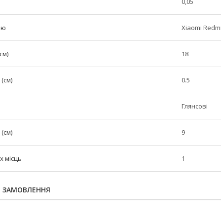
0,05
лю
Xiaomi Redmi
см)
18
(см)
0.5
Глянсові
(см)
9
х місць
1
Я ЗАМОВЛЕННЯ