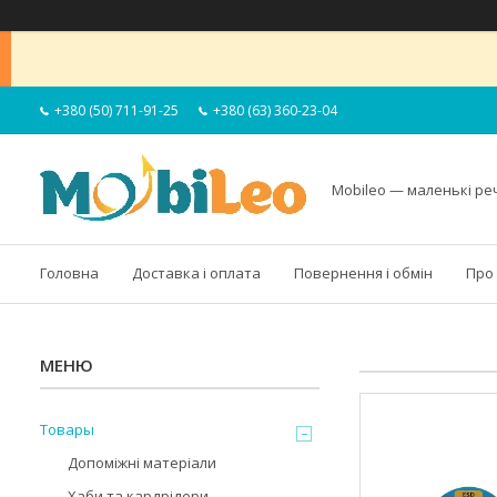
+380 (50) 711-91-25
+380 (63) 360-23-04
Mobileo — маленькі ре
Головна
Доставка і оплата
Повернення і обмін
Про
Товары
Допоміжні матеріали
Хаби та кардрідери