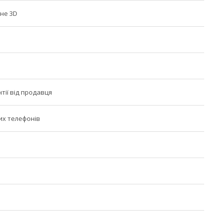
не 3D
нтії від продавця
их телефонів