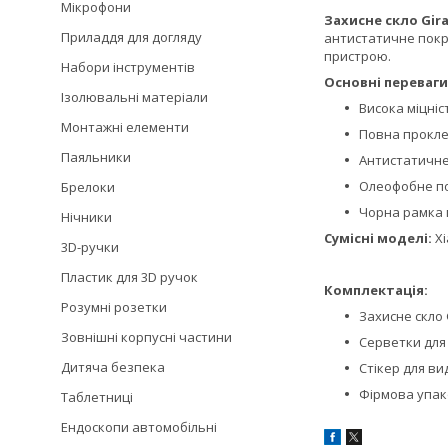
Мікрофони
Захисне скло Gira
Приладдя для догляду
антистатичне покр
пристрою.
Набори інструментів
Основні переваги
Ізолювальні матеріали
Висока міцніс
Монтажні елементи
Повна проклей
Паяльники
Антистатичне
Олеофобне пок
Брелоки
Чорна рамка 
Нічники
Сумісні моделі:
Xi
3D-ручки
Пластик для 3D ручок
Комплектація:
Розумні розетки
Захисне скло G
Зовнішні корпусні частини
Серветки для 
Дитяча безпека
Стікер для в
Фірмова упа
Таблетниці
Ендоскопи автомобільні