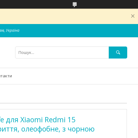
вів, Україна
нтакти
fe для Xiaomi Redmi 15
иття, олеофобне, з чорною