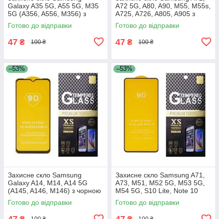
Galaxy A35 5G, A55 5G, M35
A72 5G, A80, A90, M55, M55s,
5G (A356, A556, M356) з
A725, A726, A805, A905 з
чорною рамкою
чорною рамкою
Готово до відправки
Готово до відправки
47
47
₴
₴
100 ₴
100 ₴
–53%
–53%
Захисне скло Samsung
Захисне скло Samsung A71,
Galaxy A14, M14, A14 5G
A73, M51, M52 5G, M53 5G,
(A145, A146, M146) з чорною
M54 5G, S10 Lite, Note 10
рамкою
Lite, A715, A716, A725, A736,
Готово до відправки
Готово до відправки
M515, M526, M536,
47
47