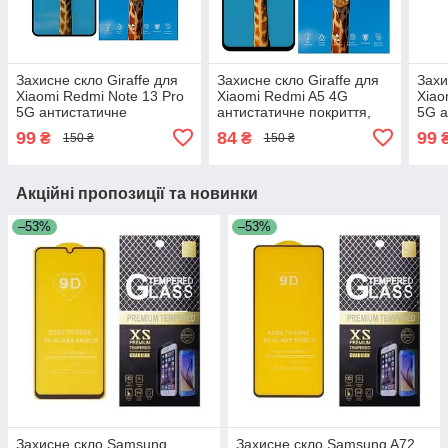
Захисне скло Giraffe для
Захисне скло Giraffe для
Захи
Xiaomi Redmi Note 13 Pro
Xiaomi Redmi A5 4G
Xiao
5G антистатичне
антистатичне покриття,
5G а
покриття, олеофобне, з
олеофобне, з чорною
покр
99
84
99
₴
₴
150 ₴
150 ₴
чорною рамкою
рамкою
чор
Акційні пропозиції та новинки
–53%
–53%
Захисне скло Samsung
Захисне скло Samsung A72,