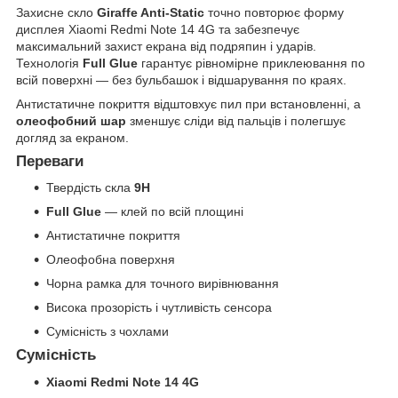
Захисне скло
Giraffe Anti-Static
точно повторює форму
дисплея Xiaomi Redmi Note 14 4G та забезпечує
максимальний захист екрана від подряпин і ударів.
Технологія
Full Glue
гарантує рівномірне приклеювання по
всій поверхні — без бульбашок і відшарування по краях.
Антистатичне покриття відштовхує пил при встановленні, а
олеофобний шар
зменшує сліди від пальців і полегшує
догляд за екраном.
Переваги
Твердість скла
9H
Full Glue
— клей по всій площині
Антистатичне покриття
Олеофобна поверхня
Чорна рамка для точного вирівнювання
Висока прозорість і чутливість сенсора
Сумісність з чохлами
Сумісність
Xiaomi Redmi Note 14 4G