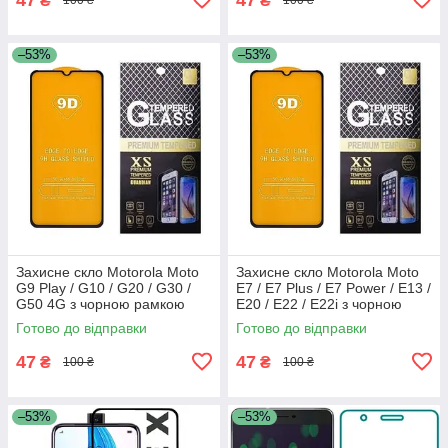
₴
₴
100 ₴
100 ₴
–53%
–53%
Захисне скло Motorola Moto
Захисне скло Motorola Moto
G9 Play / G10 / G20 / G30 /
E7 / E7 Plus / E7 Power / E13 /
G50 4G з чорною рамкою
E20 / E22 / E22i з чорною
рамкою
Готово до відправки
Готово до відправки
47
47
₴
₴
100 ₴
100 ₴
–53%
–53%