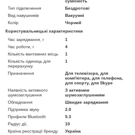
сумісність
Тип підключення
Бездротові
Вид навушників
Вакуумні
Колір
Чорний
Користувальницькі характеристики
Час заряджання, г
1
Час роботи, г
4
Кількість вантажних місць
1
Кількість одиниць для
1
перерахунку
Призначення
Для телевізора, для
комп'ютера, для телефона,
для спорту, для Skype
Наявність активного
З активним
шумозаглушення
шумозаглушенням
Обладнання
Швидке заряджання
Підтримка звуку
2.0
Профили Bluetooth
5.3
Радіус дії,
10
Країна реєстрації бренду
Україна