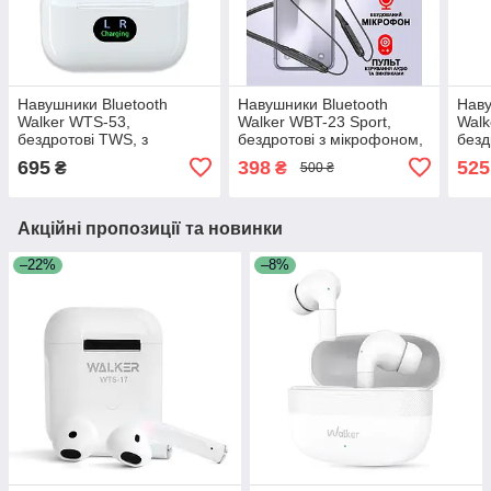
Навушники Bluetooth
Навушники Bluetooth
Наву
Walker WTS-53,
Walker WBT-23 Sport,
Walk
бездротові TWS, з
бездротові з мікрофоном,
безд
мікрофоном, білий колір
до 10 год роботи, чорний
мікр
695
398
525
₴
₴
500 ₴
колір
робо
Акційні пропозиції та новинки
–22%
–8%