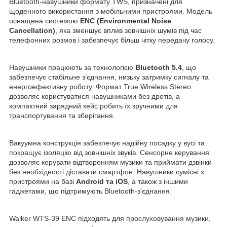
Bluetooth-навушники формату TWS, призначені для
щоденного використання з мобільними пристроями. Модель
оснащена системою
ENC (Environmental Noise
Cancellation)
, яка зменшує вплив зовнішніх шумів під час
телефонних розмов і забезпечує більш чітку передачу голосу.
Навушники працюють за технологією
Bluetooth 5.4
, що
забезпечує стабільне з’єднання, низьку затримку сигналу та
енергоефективну роботу. Формат True Wireless Stereo
дозволяє користуватися навушниками без дротів, а
компактний зарядний кейс робить їх зручними для
транспортування та зберігання.
Вакуумна конструкція забезпечує надійну посадку у вусі та
покращує ізоляцію від зовнішніх звуків. Сенсорне керування
дозволяє керувати відтворенням музики та приймати дзвінки
без необхідності діставати смартфон. Навушники сумісні з
пристроями на базі
Android та iOS
, а також з іншими
гаджетами, що підтримують Bluetooth-з’єднання.
Walker WTS-39 ENC підходять для прослуховування музики,