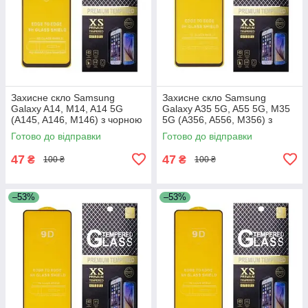
Захисне скло Samsung
Захисне скло Samsung
Galaxy A14, M14, A14 5G
Galaxy A35 5G, A55 5G, M35
(A145, A146, M146) з чорною
5G (A356, A556, M356) з
рамкою
чорною рамкою
Готово до відправки
Готово до відправки
47
47
₴
₴
100 ₴
100 ₴
–53%
–53%