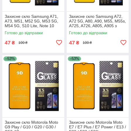
Захисне скло Samsung A71,
Захисне скло Samsung A72,
A73, M51, M52 5G, M53 5G,
A72 5G, A80, A90, M55, M55s,
M54 5G, S10 Lite, Note 10
A725, A726, A805, A905 з
Lite, A715, A716, A725, A736,
чорною рамкою
Готово до відправки
Готово до відправки
M515, M526, M536,
47
47
₴
₴
100 ₴
100 ₴
–53%
–53%
Захисне скло Motorola Moto
Захисне скло Motorola Moto
G9 Play / G10 / G20 / G30 /
E7 / E7 Plus / E7 Power / E13 /