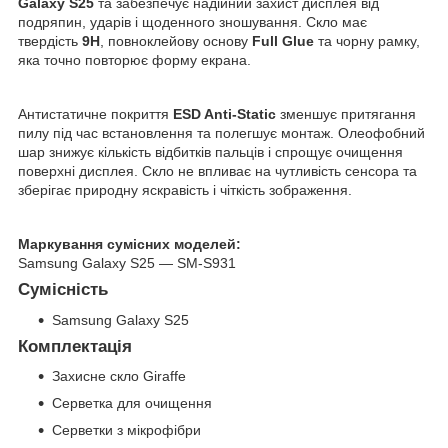
Galaxy S25
та забезпечує надійний захист дисплея від
подряпин, ударів і щоденного зношування. Скло має
твердість
9H
, повноклейову основу
Full Glue
та чорну рамку,
яка точно повторює форму екрана.
Антистатичне покриття
ESD Anti-Static
зменшує притягання
пилу під час встановлення та полегшує монтаж. Олеофобний
шар знижує кількість відбитків пальців і спрощує очищення
поверхні дисплея. Скло не впливає на чутливість сенсора та
зберігає природну яскравість і чіткість зображення.
Маркування сумісних моделей:
Samsung Galaxy S25 — SM-S931
Сумісність
Samsung Galaxy S25
Комплектація
Захисне скло Giraffe
Серветка для очищення
Серветки з мікрофібри