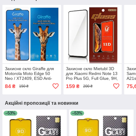
Захисне скло Giraffe для
Захисне скло Mietubl 3D
Захи
Motorola Moto Edge 50
для Xiaomi Redmi Note 13
Sams
Neo / XT2409, ESD Anti-
Pro Plus 5G, Full Glue, 9H,
A21s
Static, 9H, Full Glue, з
ESD Anti-Static, з
Stati
84
159
75,
₴
₴
150 ₴
200 ₴
чорною рамкою
вигнутими краями та
чор
чорною рамкою
Акційні пропозиції та новинки
–53%
–53%