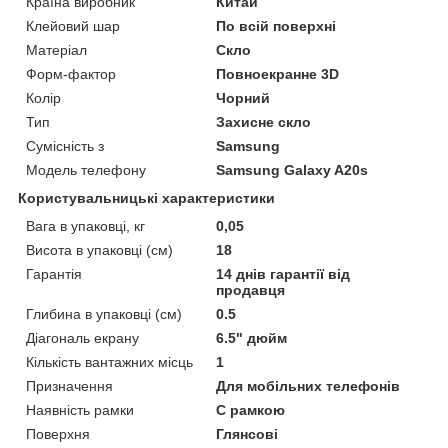
Країна виробник
Китай
Клейовий шар
По всій поверхні
Матеріал
Скло
Форм-фактор
Повноекранне 3D
Колір
Чорний
Тип
Захисне скло
Сумісність з
Samsung
Модель телефону
Samsung Galaxy A20s
Користувальницькі характеристики
Вага в упаковці, кг
0,05
Висота в упаковці (см)
18
Гарантія
14 днів гарантії від
продавця
Глибина в упаковці (см)
0.5
Діагональ екрану
6.5" дюйм
Кількість вантажних місць
1
Призначення
Для мобільних телефонів
Наявність рамки
C рамкою
Поверхня
Глянсові