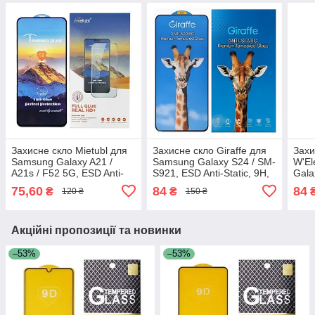
Захисне скло Mietubl для
Захисне скло Giraffe для
Захи
Samsung Galaxy A21 /
Samsung Galaxy S24 / SM-
W'El
A21s / F52 5G, ESD Anti-
S921, ESD Anti-Static, 9H,
Gala
Static, 9H, Full Glue, з
Full Glue, з чорною
Stati
75,60
84
84
₴
₴
120 ₴
150 ₴
чорною рамкою
рамкою
чор
Акційні пропозиції та новинки
–53%
–53%