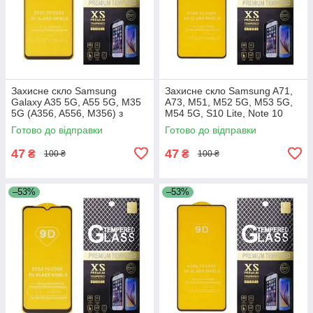
Захисне скло Samsung
Захисне скло Samsung A71,
Galaxy A35 5G, A55 5G, M35
A73, M51, M52 5G, M53 5G,
5G (A356, A556, M356) з
M54 5G, S10 Lite, Note 10
чорною рамкою
Lite, A715, A716, A725, A736,
Готово до відправки
Готово до відправки
M515, M526, M536,
47
47
₴
₴
100 ₴
100 ₴
–53%
–53%