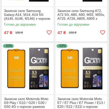
Захисне скло Samsung
Захисне скло Samsung A72,
Galaxy A14, M14, A14 5G
A72 5G, A80, A90, M55, M55s,
(A145, A146, M146) з чорною
A725, A726, A805, A905 з
рамкою
чорною рамкою
Готово до відправки
Готово до відправки
47
47
₴
₴
100 ₴
100 ₴
–53%
–53%
Захисне скло Motorola Moto
Захисне скло Motorola Moto
G9 Play / G10 / G20 / G30 /
E7 / E7 Plus / E7 Power / E13 /
G50 4G з чорною рамкою
E20 / E22 / E22i з чорною