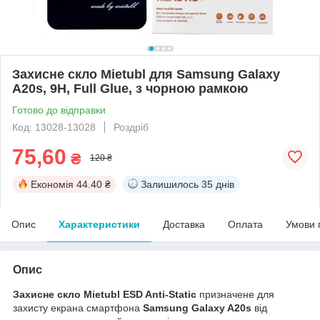
Захисне скло Mietubl для Samsung Galaxy
A20s, 9H, Full Glue, з чорною рамкою
Готово до відправки
Код: 13028-13028
Роздріб
75,60
₴
120 ₴
Економія
44.40 ₴
Залишилось
35 днів
Опис
Характеристики
Доставка
Оплата
Умови 
Опис
Захисне скло Mietubl ESD Anti-Static
призначене для
захисту екрана смартфона
Samsung Galaxy A20s
від