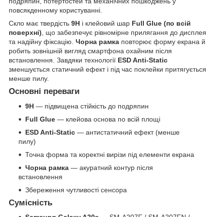
подряпин, потертостей та механічних пошкоджень у
повсякденному користуванні.
Скло має твердість
9H
і клейовий шар
Full Glue (по всій
поверхні)
, що забезпечує рівномірне прилягання до дисплея
та надійну фіксацію.
Чорна рамка
повторює форму екрана й
робить зовнішній вигляд смартфона охайним після
встановлення. Завдяки технології
ESD Anti-Static
зменшується статичний ефект і під час поклейки притягується
менше пилу.
Основні переваги
9H
— підвищена стійкість до подряпин
Full Glue
— клейова основа по всій площі
ESD Anti-Static
— антистатичний ефект (менше
пилу)
Точна форма та коректні вирізи під елементи екрана
Чорна рамка
— акуратний контур після
встановлення
Збереження чутливості сенсора
Сумісність